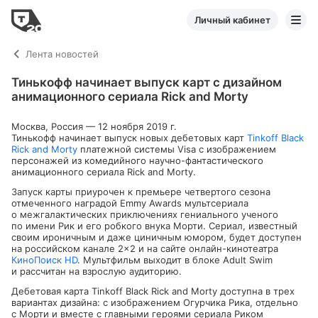
Личный кабинет
Лента новостей
Тинькофф начинает выпуск карт с дизайном
анимационного сериала Rick and Morty
Москва, Россия — 12 ноября 2019 г.
Тинькофф начинает выпуск новых дебетовых карт
Tinkoff Black
Rick and Morty
платежной системы Visa с изображением
персонажей из комедийного
научно-фантастического
анимационного сериала Rick and Morty.
Запуск карты приурочен к премьере четвертого сезона
отмеченного наградой Emmy Awards мультсериала
о межгалактических приключениях гениального ученого
по имени Рик и его робкого внука Морти. Сериал, известный
своим ироничным и даже циничным юмором, будет доступен
на российском канале 2×2 и на сайте
онлайн-кинотеатра
КиноПоиск HD
. Мультфильм выходит в блоке Adult Swim
и рассчитан на взрослую аудиторию.
Дебетовая карта Tinkoff Black Rick and Morty доступна в трех
вариантах дизайна: с изображением Огурчика Рика, отдельно
с Морти и вместе с главными героями сериала Риком