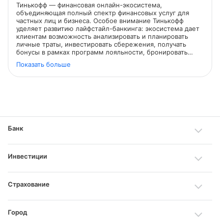
Тинькофф — финансовая онлайн-экосистема,
объединяющая полный спектр финансовых услуг для
частных лиц и бизнеса. Особое внимание Тинькофф
уделяет развитию лайфстайл-банкинга: экосистема дает
клиентам возможность анализировать и планировать
личные траты, инвестировать сбережения, получать
бонусы в рамках программ лояльности, бронировать
путешествия, покупать билеты в кино, бронировать
Показать больше
столики в ресторанах и делать многое другое.
Банк
Инвестиции
Страхование
Город