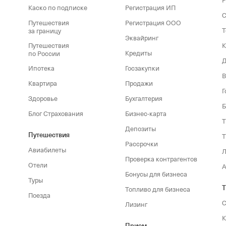
Р
Каско по подписке
Регистрация ИП
С
Путешествия
Регистрация ООО
Т
за границу
Эквайринг
Путешествия
К
Кредиты
по России
Д
Ипотека
Госзакупки
Квартира
Продажи
Г
Здоровье
Бухгалтерия
Б
Блог Страхования
Бизнес-карта
T
Депозиты
Путешествия
T
Рассрочки
Авиабилеты
Л
Проверка контрагентов
Отели
А
Бонусы для бизнеса
Туры
T
Топливо для бизнеса
Поезда
С
Лизинг
К
Прием