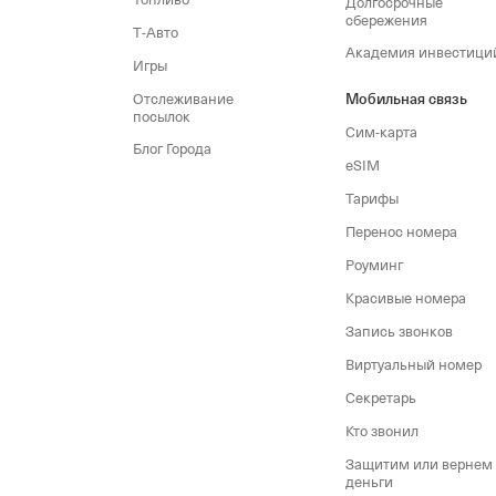
Долгосрочные
сбережения
Т‑Авто
Академия инвестици
Игры
Отслеживание
Мобильная связь
посылок
Сим‑карта
Блог Города
eSIM
Тарифы
Перенос номера
Роуминг
Красивые номера
Запись звонков
Виртуальный номер
Секретарь
Кто звонил
Защитим или вернем
деньги