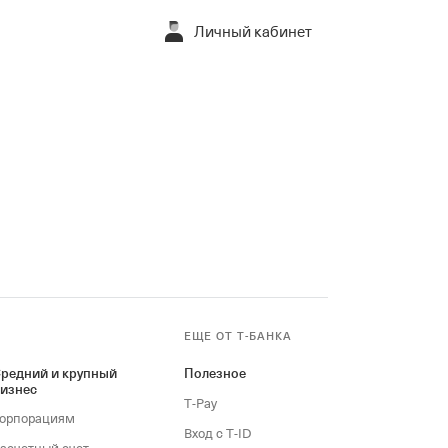
Личный кабинет
ЕЩЕ ОТ Т‑БАНКА
редний и крупный
Полезное
изнес
T‑Pay
орпорациям
Вход с T‑ID