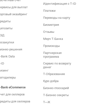
асчетный счет
Идентификация с T‑ID
ервисы для выплат
Платежи
орговый эквайринг
Переводы на карту
редиты
Биометрия
епозиты
Отзывы
ВЭД
Мерч Т‑Банка
осзакупки
Промокоды
изнес-решения
Партнерская
‑Bank Data
программа
‑ID
Сервис по возврату
денег
изинг
Т‑Образование
втодилеры
Курс добра
‑Bank eCommerce
Бизнес-глоссарий
чет для селлеров
Т‑Бизнес секреты
редиты для селлеров
Т—Ж