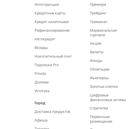
Иностранцам
Премиум
Кредитные карты
Трейдинг
Кредит наличными
Терминал
Рефинансирование
Маржинальная
торговля
Автокредит
Акции
Вклады
Валюты
Накопительный счет
Фонды
Подписка Pro
Облигации
Private
Фьючерсы
Долями
Золотые слитки
Ипотека
Цифровые
финансовые активы
Город
Стратегии
Доставка продуктов
Первичные
Афиша
размещения
Топливо