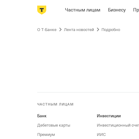
Частным лицам
Бизнесу
П
Пропустить
навигацию
О Т‑Банке
Лента новостей
Подробно
ЧАСТНЫМ ЛИЦАМ
Банк
Инвестиции
Дебетовые карты
Инвестиционный сче
Премиум
ИИС