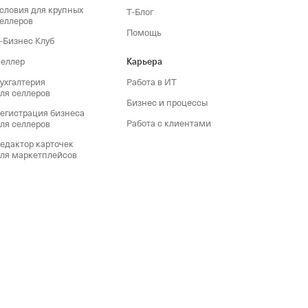
словия для крупных
Т‑Блог
еллеров
Помощь
‑Бизнес Клуб
еллер
Карьера
ухгалтерия
Работа в ИТ
ля селлеров
Бизнес и процессы
егистрация бизнеса
Работа с клиентами
ля селлеров
едактор карточек
ля маркетплейсов