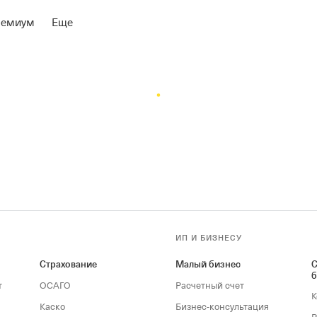
ремиум
Еще
ИП И БИЗНЕСУ
Страхование
Малый бизнес
С
б
т
ОСАГО
Расчетный счет
К
Каско
Бизнес-консультация