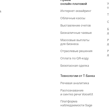
У
онлайн‑платежей
с
Интернет-эквайринг
й
Т
Облачные кассы
С
Выставление счетов
Б
Безналичные чаевые
д
Массовые выплаты
Р
для бизнеса
д
Отраслевые решения
Р
д
Оплата по QR‑коду
Безопасная сделка
Технологии от Т‑Банка
Речевая аналитика
Распознавание
и синтез речи VoiceKit
Платформа
наблюдаемости Sage