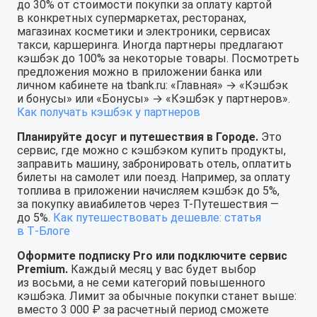
до 30% от стоимости покупки за оплату картой
в конкретных супермаркетах, ресторанах,
магазинах косметики и электроники, сервисах
такси, каршеринга. Иногда партнеры предлагают
кэшбэк до 100% за некоторые товары. Посмотреть
предложения можно в приложении банка или
личном кабинете на tbank.ru: «Главная» → «Кэшбэк
и бонусы» или «Бонусы» → «Кэшбэк у партнеров».
Как получать кэшбэк у партнеров
Планируйте досуг и путешествия в Городе.
Это
сервис, где можно с кэшбэком купить продукты,
заправить машину, забронировать отель, оплатить
билеты на самолет или поезд. Например, за оплату
топлива в приложении начисляем кэшбэк до 5%,
за покупку авиабилетов через Т⁠-⁠Путешествия —
до 5%.
Как путешествовать дешевле: статья
в Т‑Блоге
Оформите подписку Pro или подключите сервис
Premium.
Каждый месяц у вас будет выбор
из восьми, а не семи категорий повышенного
кэшбэка. Лимит за обычные покупки станет выше:
вместо 3 000 ₽ за расчетный период сможете