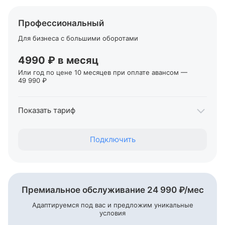
От 1% + 79 ₽
Переводы ИП и юрлицам в Т‑Банке
Профессиональный
Бесплатно
Для бизнеса с большими оборотами
Переводы ИП и юрлицам в другие банки
От 29 ₽
4990 ₽ в месяц
Или год по цене 10 месяцев при оплате авансом —
49 990 ₽
Первые два месяца обслуживания — 0 ₽
Показать тариф
Переводы себе на карты Т‑Банка, для ИП
Подключить
До 1 000 000 ₽
Переводы физлицам
От 1% + 59 ₽
Переводы ИП и юрлицам в Т‑Банке
Премиальное обслуживание 24 990
₽/мес
Бесплатно
Адаптируемся под вас и предложим уникальные
условия
Переводы ИП и юрлицам в другие банки
От 19 ₽