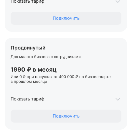
Показать тариф
Переводы себе на карты Т‑Банка, для ИП
Подключить
До 400 000 ₽
Переводы физлицам
От 1,5% + 99 ₽
Переводы ИП и юрлицам в Т‑Банке
Продвинутый
Бесплатно
Для малого бизнеса с сотрудниками
Переводы ИП и юрлицам в другие банки
От 49 ₽
1990 ₽ в месяц
Или 0 ₽ при покупках от 400 000 ₽ по
бизнес-карте
в прошлом месяце
Первые два месяца обслуживания — 0 ₽
Показать тариф
Переводы себе на карты Т‑Банка, для ИП
Подключить
До 700 000 ₽
Переводы физлицам