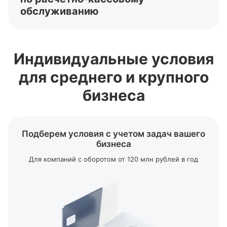
обслуживанию
Открыть расчетный счет
Расчетный счет для ИП
Индивидуальные условия
Расчетный счет для ООО
Корпоративная
бизнес-карта
для среднего и крупного
РКО для ИП и юридических лиц
бизнеса
Тарифы на
расчетно-кассовое
обслуживание
Подберем условия с учетом задач вашего
бизнеса
Для компаний с оборотом от 120 млн рублей в год