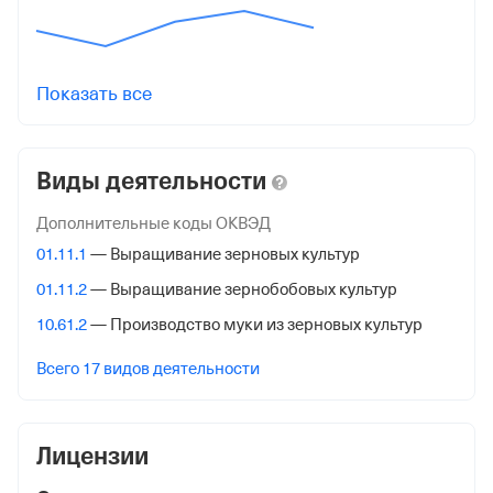
Регистрация ФНС
Дата регистрации
25 апреля 2022
Показать все
Налоговая
Управление Федеральной Налоговой Службы по
Виды деятельности
Белгородской обл.
Дополнительные коды ОКВЭД
Адрес налоговой
01.11.1
— Выращивание зерновых культур
308000, Белгород гор., Преображенская ул. Д 61,
01.11.2
— Выращивание зернобобовых культур
Внебюджетные фонды
10.61.2
— Производство муки из зерновых культур
Регистрационный номер в ПФР
Всего 17 видов деятельности
1070405004
Дата регистрации
Лицензии
1 марта 2000