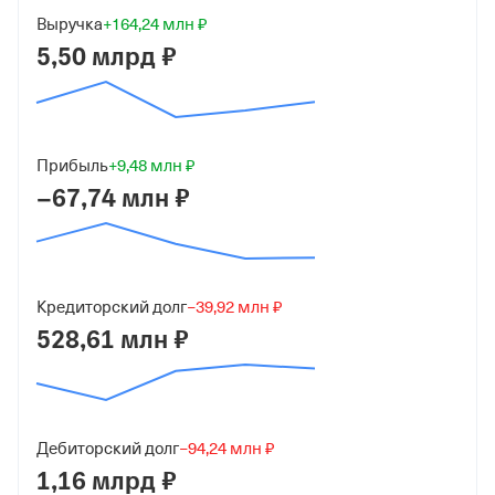
Дата регистрации
Выручка
+164,24 млн ₽
29 февраля 2000
5,50 млрд ₽
Краткое название
АО "КХПС"
Юридический адрес
Прибыль
+9,48 млн ₽
309506, Белгородская обл, г Старый Оскол, ул Первой
−67,74 млн ₽
Конной Армии
ИНН
3128033189
Кредиторский долг
−39,92 млн ₽
ОГРН
528,61 млн ₽
1023102357244
от 9 августа 2002
КПП
Дебиторский долг
−94,24 млн ₽
312801001
1,16 млрд ₽