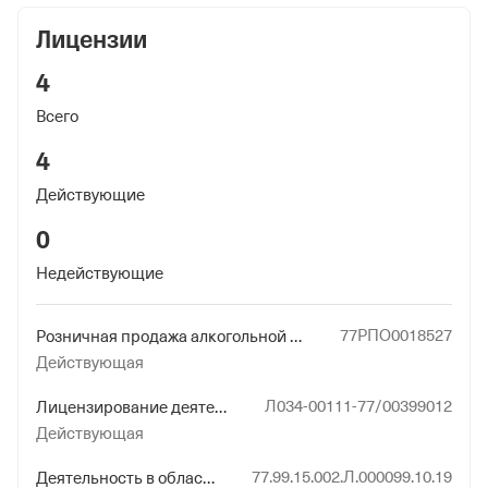
Лицензии
4
Всего
4
Действующие
0
Недействующие
77РПО0018527
Розничная продажа алкогольной продукции, лицензируемая субъектами Российской Федерации или органами местного самоуправления в соответствии с предоставленными законом полномочиями
Действующая
Л034-00111-77/00399012
Лицензирование деятельности в области использования источников ионизирующего излучения (генерирующих) (за исключением случая, если эти источники используются в медицинской деятельности)
Действующая
77.99.15.002.Л.000099.10.19
Деятельность в области использования источников ионизирующего излучения (генерирующих) (за исключением случая, если эти источники используются в медицинской деятельности)