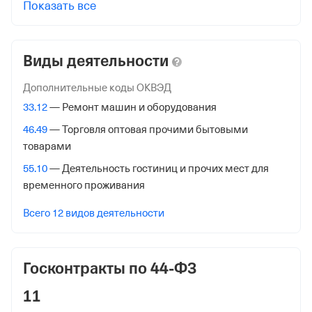
Показать все
125373, гор. Москва, Походный Проезд, Домовладение
3, стр. 2
Виды деятельности
Внебюджетные фонды
Дополнительные коды ОКВЭД
Регистрационный номер в ПФР
33.12
— Ремонт машин и оборудования
1022997629
46.49
— Торговля оптовая прочими бытовыми
Дата регистрации
товарами
4 января 2001
55.10
— Деятельность гостиниц и прочих мест для
временного проживания
Наименование территориального органа
Отделение Фонда Пенсионного и Социального
Всего 12 видов деятельности
Страхования Российской Федерации по гор. Москве и
Московской обл.
Госконтракты по 44-ФЗ
Регистрационный номер ФссРФ
1022997629
11