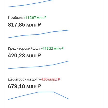
ИНН
7717016198
Прибыль
+115,97 млн ₽
ОГРН
817,85 млн ₽
1027700007037
от 8 июля 2002
КПП
771701001
Кредиторский долг
+118,22 млн ₽
420,28 млн ₽
Регистрация ФНС
Дата регистрации
8 июля 2002
Дебиторский долг
−4,60 млрд ₽
679,10 млн ₽
Налоговая
Межрайонная Инспекция Федеральной Налоговой
Службы № 46 по гор. Москве
Адрес налоговой