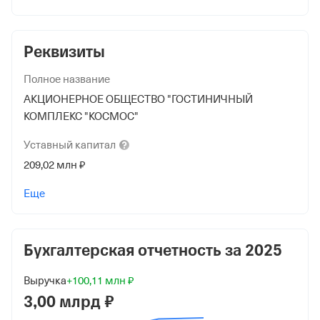
Реквизиты
Полное название
АКЦИОНЕРНОЕ ОБЩЕСТВО "ГОСТИНИЧНЫЙ
КОМПЛЕКС "КОСМОС"
Уставный
капитал
209,02 млн ₽
Дата регистрации
Еще
30 ноября 1992
Краткое название
Бухгалтерская отчетность за
2025
АО "ГК "КОСМОС"
Юридический адрес
Выручка
+100,11 млн ₽
3,00 млрд ₽
129366, г Москва, пр-кт Мира, д 150