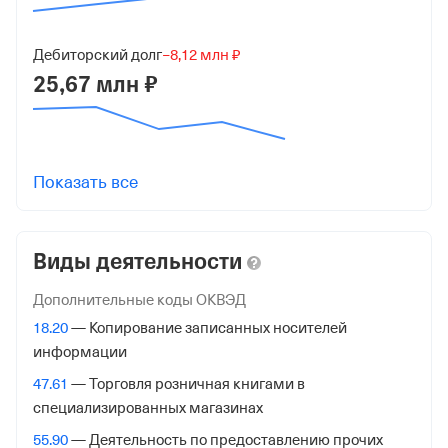
1027700035989
от 17 июля 2002
Дебиторский долг
−8,12 млн ₽
25,67 млн ₽
КПП
771501001
Регистрация ФНС
Показать все
Дата регистрации
12 февраля 2007
Виды деятельности
Налоговая
Управление Федеральной Налоговой Службы по гор.
Дополнительные коды ОКВЭД
Москве
18.20
— Копирование записанных носителей
информации
Адрес налоговой
47.61
— Торговля розничная книгами в
125284, гор. Москва, Хорошевское Ш., 12а
специализированных магазинах
Внебюджетные фонды
55.90
— Деятельность по предоставлению прочих