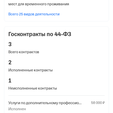
мест для временного проживания
Регистрационный номер в ПФР
1117916690
Всего 25 видов деятельности
Дата регистрации
7 июня 2011
Госконтракты по 44-ФЗ
Наименование территориального органа
3
Отделение Фонда Пенсионного и Социального
Всего контрактов
Страхования Российской Федерации по гор. Москве и
Московской обл.
2
Регистрационный номер ФссРФ
Исполненные контракты
1117916690
1
Дата регистрации
Неисполненные контракты
7 июня 2011
58
000
₽
Услуги по дополнительному профессиональному образованию прочие
Наименование территориального органа
Исполнен
Отделение Фонда Пенсионного и Социального