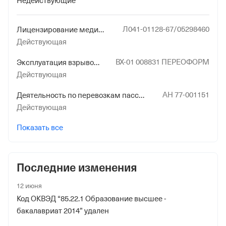
Недействующие
Л041-01128-67/05298460
Лицензирование медицинской деятельности (за исключением указанной деятельности, осуществляемой медицинскими организациями и другими организациями, входящими в частную систему здравоохранения, на территории инновационного центра "Сколково")
Действующая
ВХ-01 008831 ПЕРЕОФОРМ
Эксплуатация взрывопожароопасных и химически опасных производственных объектов I, II и III классов опасности
Действующая
АН 77-001151
Деятельность по перевозкам пассажиров и иных лиц автобусами
Действующая
Показать все
Последние изменения
12 июня
Код ОКВЭД “85.22.1 Образование высшее -
бакалавриат 2014” удален