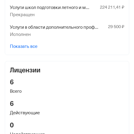
Страхования Российской Федерации по гор. Москве и
224
211
,41
₽
Услуги школ подготовки летного и мореходного персонала
Московской обл.
Прекращен
29
500
₽
Услуги в области дополнительного профессионального образования (повышения квалификации) для специалистов, имеющих высшее профессиональное образование
Исполнен
Показать все
Лицензии
6
Всего
6
Действующие
0