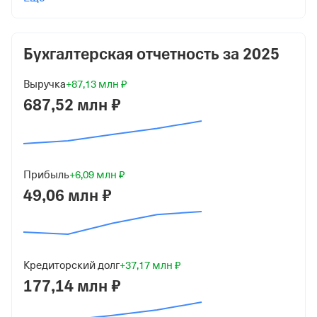
ОБЩЕСТВО С ОГРАНИЧЕННОЙ ОТВЕТСТВЕННОСТЬЮ
"ОБРАЗОВАТЕЛЬНЫЕ ТЕХНОЛОГИИ И
КОММУНИКАЦИИ"
Бухгалтерская отчетность за
2025
Общество С Ограниченной Ответственностью
Выручка
+87,13 млн ₽
"Универсконсульт" Оод
687,52 млн ₽
Дата регистрации
11 августа 1998
Краткое название
Прибыль
+6,09 млн ₽
Международный Юридический Институт"
49,06 млн ₽
Юридический адрес
127427, г Москва, ул Кашёнкин Луг, д 4
ИНН
Кредиторский долг
+37,17 млн ₽
7719046938
177,14 млн ₽
ОГРН