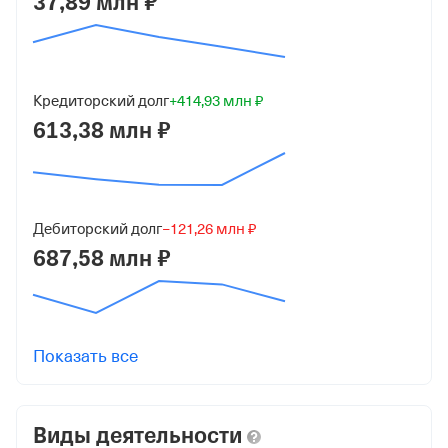
37,89 млн ₽
Дата регистрации
9 октября 1996
Краткое название
ООО "ФИЛИ-БЕЙКЕР"
Кредиторский долг
+414,93 млн ₽
613,38 млн ₽
Юридический адрес
143421, Московская обл, г Красногорск, тер
автодорога Балтия, 26-й км, д 8
Дебиторский долг
−121,26 млн ₽
ИНН
687,58 млн ₽
7710209063
ОГРН
1027739478227
от 29 октября 2002
Показать все
КПП
502401001
Виды деятельности