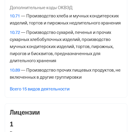
Регистрация ФНС
Дополнительные коды ОКВЭД
10.71
— Производство хлеба и мучных кондитерских
Дата регистрации
изделий, тортов и пирожных недлительного хранения
17 июля 2025
10.72
— Производство сухарей, печенья и прочих
Налоговая
сухарных хлебобулочных изделий, производство
Межрайонная Инспекция Федеральной Налоговой
мучных кондитерских изделий, тортов, пирожных,
Службы №23 по Московской обл.
пирогов и бисквитов, предназначенных для
длительного хранения
Адрес налоговой
10.89
— Производство прочих пищевых продуктов, не
144000,Россия,Московская Обл, Электросталь гор.,
включенных в другие группировки
Советская ул. 26а,
Всего 15 видов деятельности
Внебюджетные фонды
Регистрационный номер в ПФР
Лицензии
1006542383
1
Дата регистрации