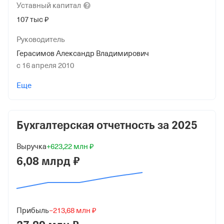
Уставный
капитал
107 тыс ₽
Руководитель
Герасимов Александр Владимирович
с 16 апреля 2010
Учредители
Еще
Гаврилов Станислав Яковлевич
32 280 ₽ (30%)
Бухгалтерская отчетность за
2025
Гаврилов Ширин Яшаевич
32 280 ₽ (30%)
Выручка
+623,22 млн ₽
6,08 млрд ₽
Герасимов Александр Владимирович
21 520 ₽ (20%)
Букин Владимир Анатольевич
21 520 ₽ (20%)
Прибыль
−213,68 млн ₽