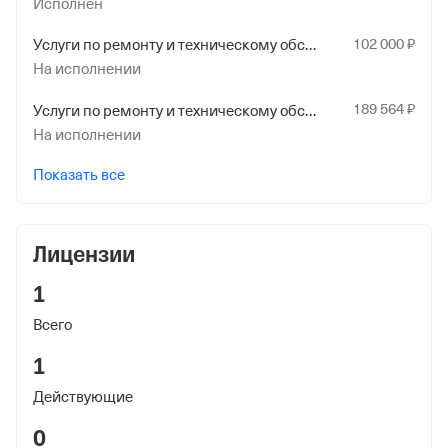
Исполнен
22 февраля 2001
102
000
₽
Услуги по ремонту и техническому обслуживанию подъемно-транспортного оборудования
Наименование территориального органа
На исполнении
Отделение Фонда Пенсионного и Социального
Страхования Российской Федерации по Санкт-
189
564
₽
Услуги по ремонту и техническому обслуживанию подъемно-транспортного оборудования
Петербургу и Ленинградской обл.
На исполнении
Показать все
Лицензии
1
Всего
1
Действующие
0