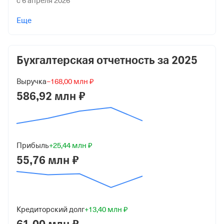
с 6 апреля 2026
Учредители
Еще
Дмитриев Юрий Владимирович
540 000 ₽ (100%)
Бухгалтерская отчетность за
2025
Форма
Средний бизнес
Выручка
−168,00 млн ₽
Дата регистрации
586,92 млн ₽
4 марта 1996
Краткое название
ООО "РАДЕЛ"
Прибыль
+25,44 млн ₽
55,76 млн ₽
Юридический адрес
190020, гор. Санкт-Петербург, Вн.Тер.Г.
Муниципальный округ Екатерингофский, ул. 10-Я
Красноармейская, д. 19а, Литера Б, Помещ. 5-Н
Кредиторский долг
+13,40 млн ₽
ИНН