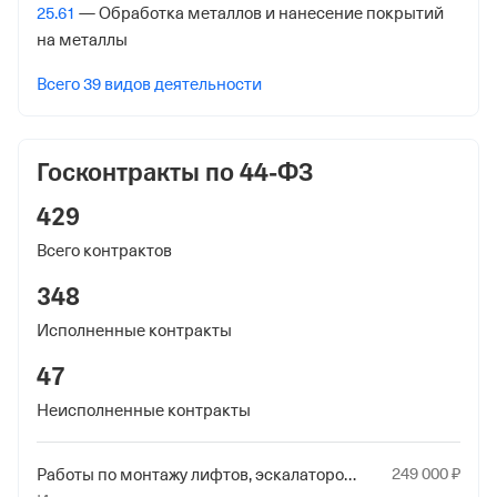
191124, Санкт-Петербург гор., Красного Текстильщика
25.61
— Обработка металлов и нанесение покрытий
ул. Д 10-12 Лит.О,
на металлы
Внебюджетные фонды
Всего 39 видов деятельности
Регистрационный номер в ПФР
1019149416
Госконтракты по 44-ФЗ
Дата регистрации
429
22 февраля 2001
Всего контрактов
Наименование территориального органа
348
Отделение Фонда Пенсионного и Социального
Исполненные контракты
Страхования Российской Федерации по Санкт-
Петербургу и Ленинградской обл.
47
Регистрационный номер ФссРФ
Неисполненные контракты
1019149416
249
000
₽
Работы по монтажу лифтов, эскалаторов и движущихся тротуаров, требующие специальной квалификации, включая ремонт и техническое обслуживание
Дата регистрации