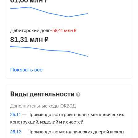
61,00 млн ₽
7826010975
ОГРН
1027810334860
Дебиторский долг
−58,41 млн ₽
от 24 декабря 2002
81,31 млн ₽
КПП
783901001
Регистрация ФНС
Показать все
Дата регистрации
23 марта 2026
Виды деятельности
Налоговая
Дополнительные коды ОКВЭД
Межрайонная Инспекция Федеральной Налоговой
25.11
— Производство строительных металлических
Службы №15 по Санкт-Петербургу
конструкций, изделий и их частей
Адрес налоговой
25.12
— Производство металлических дверей и окон