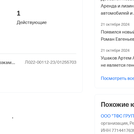
 фонды
Аренда и лизин
1
автомобилей и 
р в ПФР
автотранспортн
Действующие
21 октября 2024
Появился новы
Роман Евгенье
21 октября 2024
Ушаков Артем 
Л022-00112-23/01255703
риального органа
Деятельность по перевозкам пассажиров и иных лиц автобусами
не является г
онного и Социального Страхования
 по Краснодарскому краю
Посмотреть вс
ер ФссРФ
Похожие 
ООО "ТФС ГРУ
организация,
Ре
ИНН 771441763