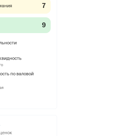
7
мания
9
льности
квидность
го
ость по валовой
ая
оценок