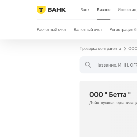
Банк
Бизнес
Инвестиц
Расчетный счет
Валютный счет
Регистрация б
Проверка контрагента
ООО 
Бизнес-карта
Продажи
Селлер
Госзакупки
Название, ИНН, ОГ
ООО " Бетта "
Действующая организац