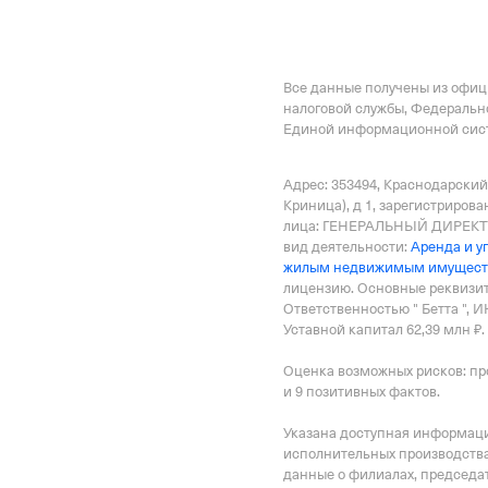
Наименование террито
Отделение Фонда Пенси
Российской Федерации
Все данные получены из офи
налоговой службы, Федеральн
Единой информационной сист
Адрес: 353494, Краснодарский 
Криница), д 1
, зарегистрирова
лица: ГЕНЕРАЛЬНЫЙ ДИРЕКТО
вид деятельности:
Аренда и у
жилым недвижимым имущес
лицензию
.
Основные реквизит
Ответственностью " Бетта ", 
Уставной капитал 62,39 млн ₽.
Оценка возможных рисков: пр
и 9 позитивных фактов.
Указана доступная информация
исполнительных производства
данные о филиалах, председат