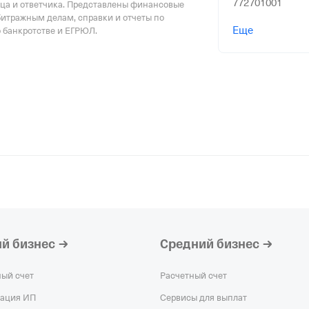
772701001
тца и ответчика. Представлены финансовые
битражным делам, справки и отчеты по
АО "КРАСНОЯР
Еще
о банкротстве и ЕГРЮЛ.
Действующая о
Регистрация 02.
2460001984,
ОГР
246001001
ООО "МОДТФИ
организация,
Ре
ИНН 504102119
КПП 504101001
ООО СЗ "КАСК
организация,
Ре
ИНН 744818974
КПП 744801001
й бизнес
Средний бизнес
ООО "РАЙЗ"
—
организация,
Ре
ный счет
Расчетный счет
ИНН 490990662
рация ИП
Сервисы для выплат
КПП 490201001