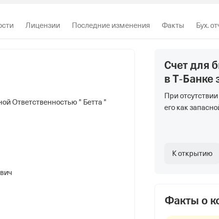
ости
Лицензии
Последние изменения
Факты
Бух. о
Счет для 
в Т‑Банке
При отсутствии
ой Ответственностью " Бетта "
его как запасно
К открытию
евич
Факты о 
ной Ответственностью "Рассвет"