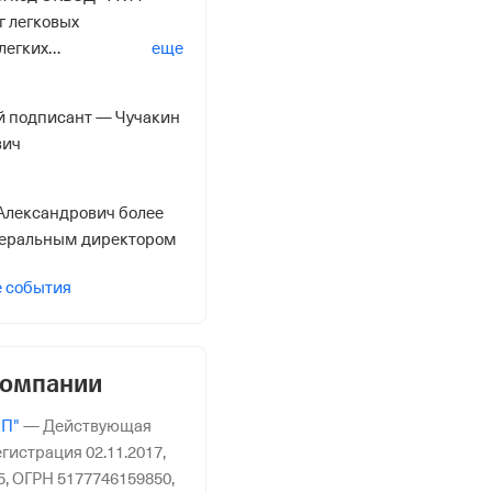
г легковых
легких
еще
ых средств 2014”
й подписант — Чучакин
вич
Александрович более
енеральным директором
е события
компании
ПП"
—
Действующая
гистрация 02.11.2017,
5,
ОГРН 5177746159850,