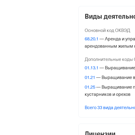
1032307154967
от 26 февраля 2003
Виды деятельн
КПП
Основной код ОКВЭД
230401001
68.20.1
— Аренда и упр
арендованным жилым
Регистрация Ф
Дополнительные коды
Дата регистрации
01.13.1
— Выращивание
7 ноября 2007
01.21
— Выращивание в
Налоговая
01.25
— Выращивание пр
Межрайонная Инспекци
кустарников и орехов
№ 16 по Краснодарско
Всего 33 вида деятельн
Адрес налоговой
350001, Краснодар гор.,
Лицензии