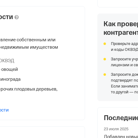
ости
Как прове
контраген
авление собственным или
Проверьте адр
 недвижимым имуществом
НС
и коды ОКВЭ
Запросите уч
 ОКВЭД
лицензии и с
 овощей
Запросите до
инограда
подтвердят п
Если занимать
очих плодовых деревьев,
то другой — п
я Федеральной Налоговой Службы
му краю
ости
Последни
 Ставропольская ул. 75/5,
23 июля 2025
Добавлен новый