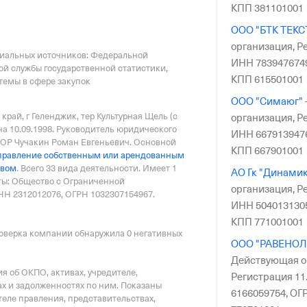
риального органа
КПП 381101001
онного и Социального Страхования
ООО "БТК ТЕК
 по Краснодарскому краю
организация,
Ре
циальных источников: Федеральной
ИНН 783947674
ой службы государственной статистики,
КПП 615501001
емы в сфере закупок
ООО "Симаюг"
край, г Геленджик, тер Культурная Щель (с
организация,
Ре
на 10.09.1998.
Руководитель юридического
ИНН 667913947
Р Чучакин Роман Евгеньевич.
Основной
КПП 667901001
правление собственным или арендованным
твом
.
Всего 33 вида деятельности.
Имеет
1
АО Гк "Динами
ы: Общество с Ограниченной
организация,
Ре
ИНН 2312012076, ОГРН 1032307154967.
ИНН 504013130
КПП 771001001
оверка компании обнаружила 0 негативных
ООО "РАВЕНОЛ
Действующая о
 об ОКПО, активах, учредителе,
Регистрация 11.
х и задолженностях по ним. Показаны
6166059754,
ОГР
еле правления, представительствах,