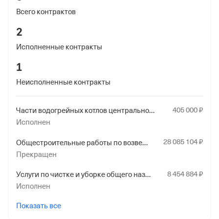
Забайкальскому краю
Всего контрактов
Регистрационный номер ФссРФ
2
1020126437
Исполненные контракты
Дата регистрации
1
4 августа 2004
Неисполненные контракты
Наименование территориального органа
Отделение Фонда Пенсионного и Социального
405
000
₽
Части водогрейных котлов центрального отопления прочие
Страхования Российской Федерации по
Исполнен
Забайкальскому краю
28
085
104
₽
Общестроительные работы по возведению прочих зданий, не включенные в другие группировки
Прекращен
8
454
884
₽
Услуги по чистке и уборке общего назначения прочие
Исполнен
Показать все