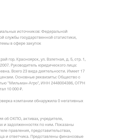
циальных источников: Федеральной
ой службы государственной статистики,
емы в сфере закупок
й гор. Красноярск, ул. Взлетная, д. 5, стр. 1,
.2007.
Руководитель юридического лица:
евна.
Всего 23 вида деятельности.
Имеет
17
цензии
.
Основные реквизиты: Общество с
тью "Мильман-Агро", ИНН 2448004386, ОГРН
ал 10 000 ₽.
оверка компании обнаружила 0 негативных
 об ОКПО, активах, учредителе,
х и задолженностях по ним. Показаны
еле правления, представительствах,
тца и ответчика. Представлены финансовые