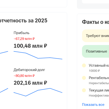
дрович
отчетность за
2025
Факты о 
Прибыль
Требуют вни
−67,29 млн ₽
100,48 млн ₽
Позитивные
Уставный к
Дебиторский долг
10000 ₽
−80,80 млн ₽
ай гор. Красноярск, ул. Взлетная, д.
Рентабельн
202,16 млн ₽
Нерентабель
Текущая ли
Неэффективн
Показать все