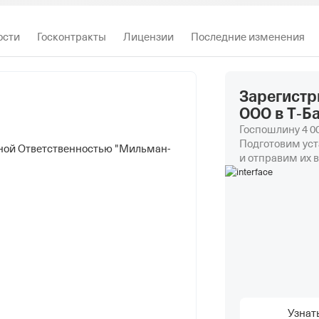
ости
Госконтракты
Лицензии
Последние изменения
Зарегистр
ООО в Т‑Б
Госпошлину 4 00
Подготовим уст
ной Ответственностью "Мильман-
и отправим их в
Узнат