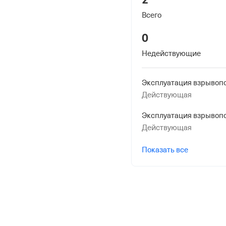
Наименование террито
Всего
Отделение Фонда Пенси
0
Российской Федерации
Недействующие
Действующая
Действующая
Показать все