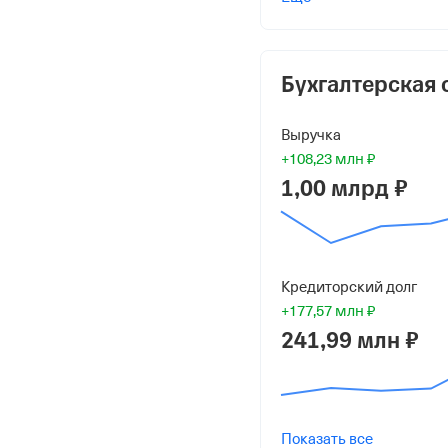
Шевель Юрий Алексан
10 000 ₽ (100%)
Форма
Бухгалтерская 
Средний бизнес
Выручка
Дата регистрации
+108,23 млн ₽
27 августа 2007
1,00 млрд ₽
Краткое название
ООО "Мильман-Агро"
Кредиторский долг
Юридический адрес
+177,57 млн ₽
660135, Красноярский кр
241,99 млн ₽
5, стр. 1, 308/1
ИНН
2448004386
Показать все