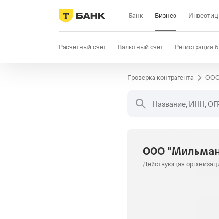
Банк
Бизнес
Инвестиц
Расчетный счет
Валютный счет
Регистрация б
Проверка контрагента
ООО
Бизнес-карта
Продажи
Селлер
Госзакупки
Название, ИНН, ОГ
ООО "Мильман
Действующая организац