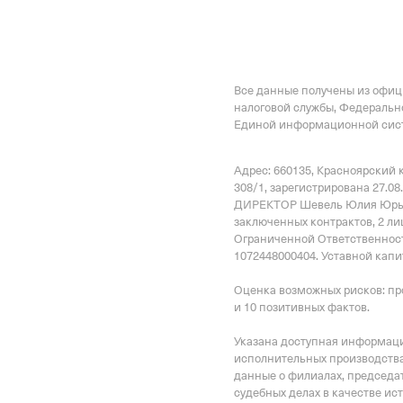
Все данные получены из офи
налоговой службы, Федеральн
Единой информационной сист
Адрес: 660135, Красноярский кра
308/1
, зарегистрирована 27.08
ДИРЕКТОР Шевель Юлия Юрь
заключенных контрактов
,
2 ли
Ограниченной Ответственнос
1072448000404.
Уставной капит
Оценка возможных рисков: пр
и 10 позитивных фактов.
Указана доступная информация
исполнительных производства
данные о филиалах, председат
судебных делах в качестве ис