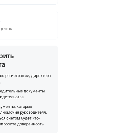
оценок
рить
та
ес регистрации, директора
Д
редительные документы,
видетельства
кументы, которые
олномочия руководителя.
ся счетом будет кто-
опросите доверенность