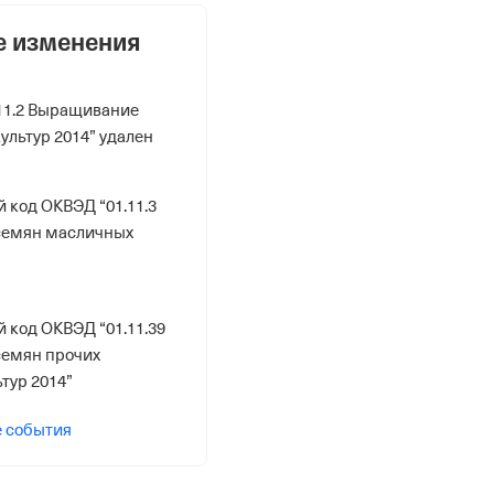
е изменения
11.2 Выращивание
ультур 2014” удален
 код ОКВЭД “01.11.3
семян масличных
 код ОКВЭД “01.11.39
емян прочих
тур 2014”
е события