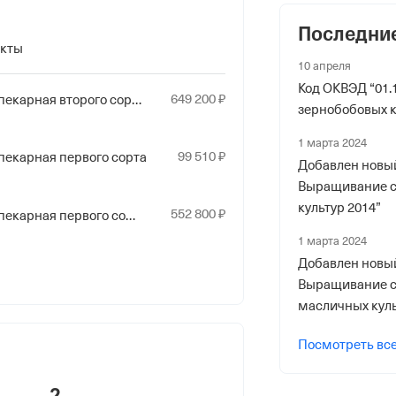
Последни
 фонды
акты
10 апреля
р в ПФР
Код ОКВЭД “01.
649
200
₽
Мука пшеничная хлебопекарная второго сорта
зернобобовых к
1 марта 2024
99
510
₽
екарная первого сорта
Добавлен новый
Выращивание 
риального органа
культур 2014”
552
800
₽
Мука пшеничная хлебопекарная первого сорта
онного и Социального Страхования
1 марта 2024
 по Красноярскому краю
Добавлен новый
Выращивание с
ер ФссРФ
масличных куль
Посмотреть вс
2