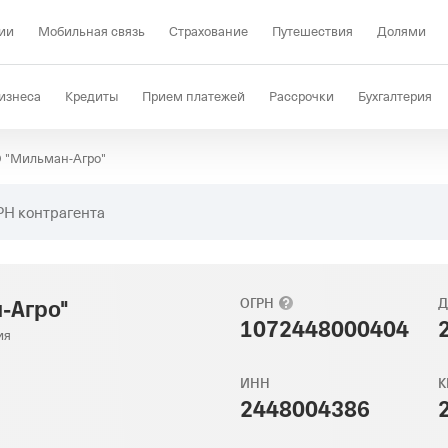
ии
Мобильная связь
Страхование
Путешествия
Долями
изнеса
Кредиты
Прием платежей
Рассрочки
Бухгалтерия
 "Мильман-Агро"
Депозиты
КЭДО
Отраслевые решения
Проверка контрагент
РН контрагента
-Агро"
ОГРН
Д
1072448000404
ия
ИНН
К
2448004386