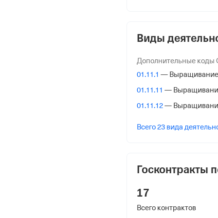
ОГРН
1072448000404
от 27 августа 2007
Виды деятельн
КПП
Дополнительные коды
246501001
01.11.1
— Выращивание 
Регистрация Ф
01.11.11
— Выращивани
01.11.12
— Выращивани
Дата регистрации
Всего 23 вида деятельн
5 октября 2012
Налоговая
Межрайонная Инспекци
Госконтракты п
№ 23 по Красноярском
17
Адрес налоговой
Всего контрактов
660133, Красноярск гор.