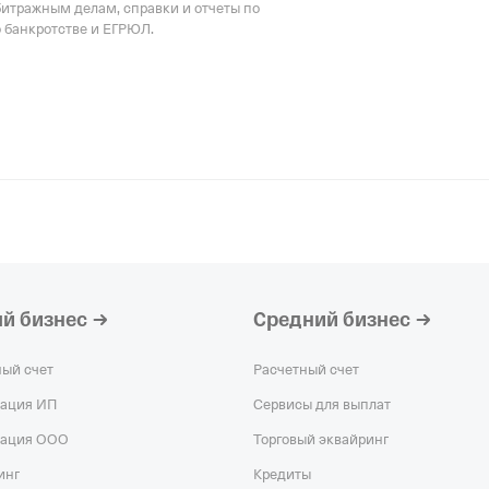
битражным делам, справки и отчеты по
о банкротстве и ЕГРЮЛ.
й бизнес
Средний бизнес
ный счет
Расчетный счет
рация ИП
Сервисы для выплат
рация ООО
Торговый эквайринг
инг
Кредиты