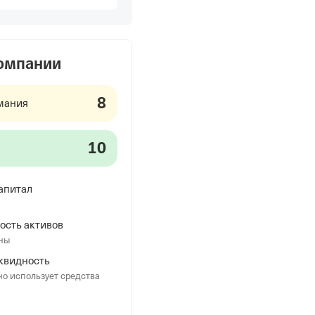
компании
8
мания
10
апитал
ость активов
ны
квидность
о использует средства