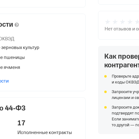
ости
Нет отзывов и 
 ОКВЭД
зерновых культур
Как прове
НС
е пшеницы
контраген
е ячменя
Проверьте адр
ости
и коды ОКВЭ
Запросите уч
лицензии и с
я Федеральной Налоговой Службы
о 44-ФЗ
Запросите до
у краю
подтвердят п
Если занимать
17
то другой — п
Исполненные контракты
, Партизана Железняка ул. 46,