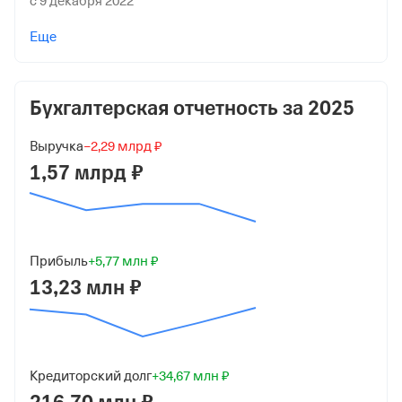
с 9 декабря 2022
Учредители
Еще
Процюк Вероника Васильевна
50 500 ₽ (5%)
Бухгалтерская отчетность за
2025
Степченков Андрей Анатольевич
50 500 ₽ (5%)
Выручка
−2,29 млрд ₽
1,57 млрд ₽
Пурим Екатерина Владимировна
909 000 ₽ (90%)
Форма
Средний бизнес
Прибыль
+5,77 млн ₽
13,23 млн ₽
Дата регистрации
4 октября 2007
Краткое название
ООО "НАФТАТРАНС"
Кредиторский долг
+34,67 млн ₽