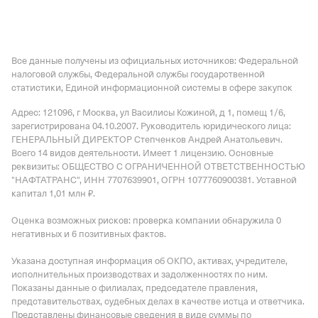
Все данные получены из официальных источников: Федеральной
налоговой службы, Федеральной службы государственной
статистики, Единой информационной системы в сфере закупок
Адрес: 121096, г Москва, ул Василисы Кожиной, д 1, помещ 1/6
,
зарегистрирована 04.10.2007.
Руководитель юридического лица:
ГЕНЕРАЛЬНЫЙ ДИРЕКТОР Степченков Андрей Анатольевич.
Всего 14 видов деятельности.
Имеет
1 лицензию
.
Основные
реквизиты: ОБЩЕСТВО С ОГРАНИЧЕННОЙ ОТВЕТСТВЕННОСТЬЮ
"НАФТАТРАНС", ИНН 7707639901, ОГРН 1077760900381.
Уставной
капитал 1,01 млн ₽.
Оценка возможных рисков: проверка компании обнаружила 0
негативных и 6 позитивных фактов.
Указана доступная информация об ОКПО, активах, учредителе,
исполнительных производствах и задолженностях по ним.
Показаны данные о филиалах, председателе правления,
представительствах, судебных делах в качестве истца и ответчика.
Представлены финансовые сведения в виде суммы по