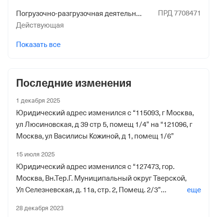
ПРД 7708471
Погрузочно-разгрузочная деятельность применительно к опасным грузам на железнодорожном транспорте
Регистрационный номер ФссРФ
Действующая
1020498349
Показать все
Дата регистрации
5 декабря 2017
Последние изменения
Наименование территориального органа
Отделение Фонда Пенсионного и Социального
1 декабря 2025
Страхования Российской Федерации по гор. Москве и
Юридический адрес изменился с “115093, г Москва,
Московской обл.
ул Люсиновская, д 39 стр 5, помещ 1/4” на “121096, г
Москва, ул Василисы Кожиной, д 1, помещ 1/6”
15 июля 2025
Юридический адрес изменился с “127473, гор.
Москва, Вн.Тер.Г. Муниципальный округ Тверской,
Ул Селезневская, д. 11а, стр. 2, Помещ. 2/3”
еще
на “115093, г Москва, ул Люсиновская, д 39 стр 5,
28 декабря 2023
помещ 1/4”