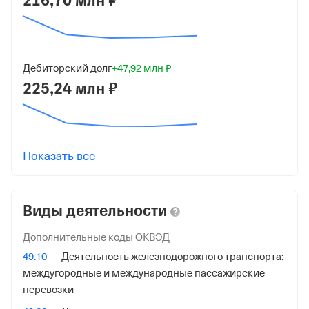
216,70 млн ₽
Юридический адрес
121096, г Москва, ул Василисы Кожиной, д 1, помещ
1/6
Дебиторский долг
+47,92 млн ₽
ИНН
225,24 млн ₽
7707639901
ОГРН
1077760900381
от 4 октября 2007
Показать все
КПП
773001001
Виды деятельности
Регистрация ФНС
Дополнительные коды ОКВЭД
49.10
— Деятельность железнодорожного транспорта:
Дата регистрации
междугородные и международные пассажирские
1 декабря 2025
перевозки
Налоговая