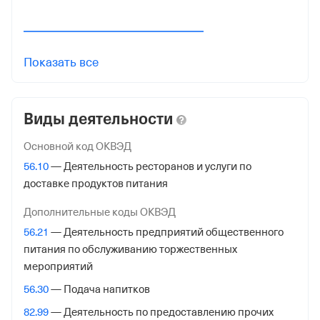
784001001
Регистрация ФНС
Показать все
Дата регистрации
8 августа 2012
Виды деятельности
Налоговая
Межрайонная Инспекция Федеральной Налоговой
Основной код ОКВЭД
Службы №15 по Санкт-Петербургу
56.10
— Деятельность ресторанов и услуги по
доставке продуктов питания
Адрес налоговой
191124, Санкт-Петербург гор., Красного Текстильщика
Дополнительные коды ОКВЭД
ул. Д 10-12 Лит.О,
56.21
— Деятельность предприятий общественного
питания по обслуживанию торжественных
Внебюджетные фонды
мероприятий
Регистрационный номер в ПФР
56.30
— Подача напитков
1052619358
82.99
— Деятельность по предоставлению прочих