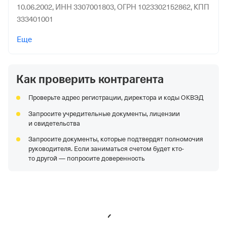
10.06.2002,
ИНН 3307001803,
ОГРН 1023302152862,
КПП
333401001
ООО "ПРОДУКТОВЫЙ МИР"
—
Действующая
Еще
организация,
Регистрация 01.10.2019,
ИНН
7720482777,
ОГРН 1197746587500,
КПП 772001001
Как проверить контрагента
ПАО ТКЗ "КРАСНЫЙ КОТЕЛЬЩИК"
—
Действующая
организация,
Регистрация 30.12.1992,
ИНН
Проверьте адрес регистрации, директора и коды ОКВЭД
6154023009,
ОГРН 1026102573562,
КПП 615401001
Запросите учредительные документы, лицензии
ООО "СТАЛКЕР"
—
Действующая организация,
и свидетельства
Регистрация 19.12.2006,
ИНН 7719614965,
ОГРН
Запросите документы, которые подтвердят полномочия
1067761249654,
КПП 771901001
руководителя. Если заниматься счетом будет кто-
ООО "НОВАТОР"
—
Действующая организация,
то другой — попросите доверенность
Регистрация 28.11.1996,
ИНН 9105002604,
ОГРН
1149102078146,
КПП 910501001
ООО ГК "БЕЛАЯ ДОЛИНА"
—
Действующая
организация,
Регистрация 27.01.2005,
ИНН
6452908328,
ОГРН 1056405002763,
КПП 644901001