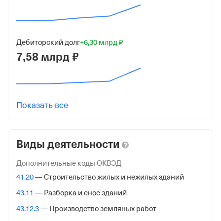
1142312015031
от 11 декабря 2014
Дебиторский долг
+6,30 млрд ₽
КПП
7,58 млрд ₽
231201001
Регистрация ФНС
Дата регистрации
Показать все
11 декабря 2014
Налоговая
Виды деятельности
Межрайонная Инспекция Федеральной Налоговой
Службы № 16 по Краснодарскому краю
Дополнительные коды ОКВЭД
41.20
— Строительство жилых и нежилых зданий
Адрес налоговой
43.11
— Разборка и снос зданий
350020, Краснодар гор., Коммунаров ул. Д 235,
43.12.3
— Производство земляных работ
Внебюджетные фонды