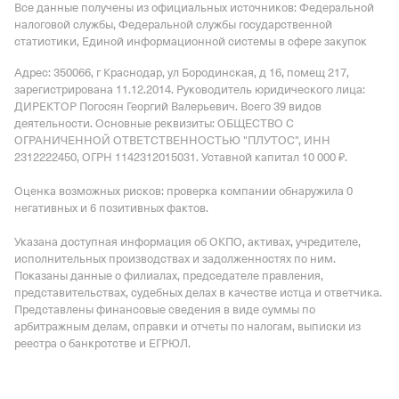
Все данные получены из официальных источников: Федеральной
налоговой службы, Федеральной службы государственной
статистики, Единой информационной системы в сфере закупок
Адрес: 350066, г Краснодар, ул Бородинская, д 16, помещ 217
,
зарегистрирована 11.12.2014.
Руководитель юридического лица:
ДИРЕКТОР Погосян Георгий Валерьевич.
Всего 39 видов
деятельности.
Основные реквизиты: ОБЩЕСТВО С
ОГРАНИЧЕННОЙ ОТВЕТСТВЕННОСТЬЮ "ПЛУТОС", ИНН
2312222450, ОГРН 1142312015031.
Уставной капитал 10 000 ₽.
Оценка возможных рисков: проверка компании обнаружила 0
негативных и 6 позитивных фактов.
Указана доступная информация об ОКПО, активах, учредителе,
исполнительных производствах и задолженностях по ним.
Показаны данные о филиалах, председателе правления,
представительствах, судебных делах в качестве истца и ответчика.
Представлены финансовые сведения в виде суммы по
арбитражным делам, справки и отчеты по налогам, выписки из
реестра о банкротстве и ЕГРЮЛ.