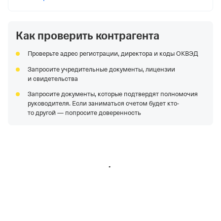
Отделение Фонда Пенсионного и Социального
Страхования Российской Федерации по
Краснодарскому краю
Как проверить контрагента
Проверьте адрес регистрации, директора и коды ОКВЭД
Запросите учредительные документы, лицензии
и свидетельства
Запросите документы, которые подтвердят полномочия
руководителя. Если заниматься счетом будет кто-
то другой — попросите доверенность