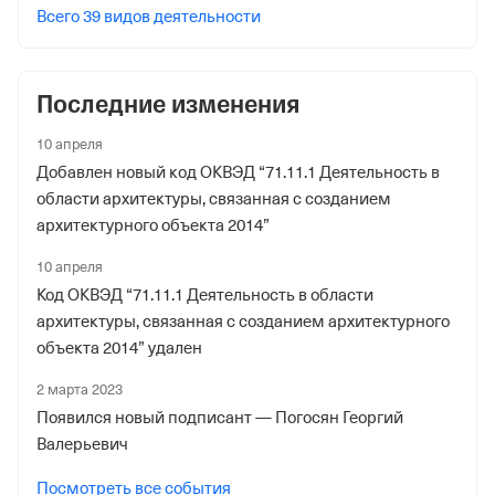
Всего 39 видов деятельности
Регистрационный номер в ПФР
1035893088
Последние изменения
Дата регистрации
29 декабря 2014
10 апреля
Добавлен новый код ОКВЭД “71.11.1 Деятельность в
Наименование территориального органа
области архитектуры, связанная с созданием
Отделение Фонда Пенсионного и Социального
архитектурного объекта 2014”
Страхования Российской Федерации по
10 апреля
Краснодарскому краю
Код ОКВЭД “71.11.1 Деятельность в области
Регистрационный номер ФссРФ
архитектуры, связанная с созданием архитектурного
1035893088
объекта 2014” удален
Дата регистрации
2 марта 2023
Появился новый подписант — Погосян Георгий
29 декабря 2014
Валерьевич
Наименование территориального органа
Посмотреть все события