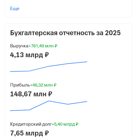
Учредители
Еще
Самович Алексей Георгиевич
10 000 ₽ (100%)
Бухгалтерская отчетность за
2025
Форма
Микробизнес
Выручка
+761,49 млн ₽
Дата регистрации
4,13 млрд ₽
11 декабря 2014
Краткое название
ООО "ПЛУТОС"
Прибыль
+46,32 млн ₽
148,67 млн ₽
Юридический адрес
350066, г Краснодар, ул Бородинская, д 16, помещ 217
ИНН
2312222450
Кредиторский долг
+5,40 млрд ₽
7,65 млрд ₽
ОГРН