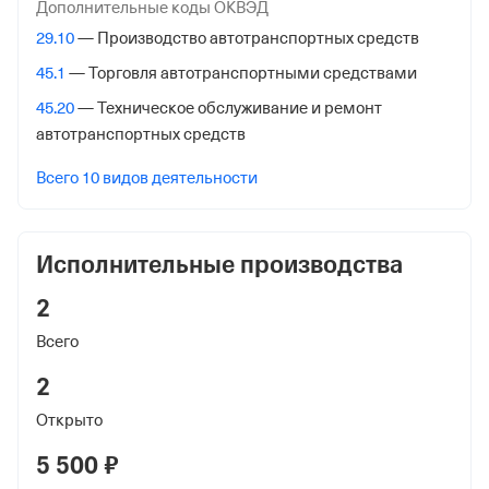
144000,Россия,Московская Обл, Электросталь гор.,
Дополнительные коды ОКВЭД
Советская ул. 26а,
29.10
— Производство автотранспортных средств
Внебюджетные фонды
45.1
— Торговля автотранспортными средствами
45.20
— Техническое обслуживание и ремонт
Регистрационный номер в ПФР
автотранспортных средств
1045140751
Всего 10 видов деятельности
Дата регистрации
21 апреля 2014
Исполнительные производства
Наименование территориального органа
Отделение Фонда Пенсионного и Социального
2
Страхования Российской Федерации по гор. Москве и
Всего
Московской обл.
2
Регистрационный номер ФссРФ
Открыто
1045140751
5 500 ₽
Дата регистрации