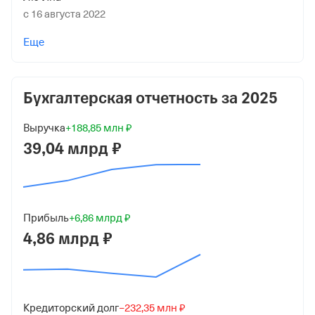
с 16 августа 2022
Учредители
Еще
Зумлион Люксенбург Инвестмент Холдингс С.А.Р.Л.
31 680 000 ₽ (99%)
Бухгалтерская отчетность за
2025
Зумлион Сингапур Инвестмент Холдингс Пте. Лтд.
320 000 ₽ (1%)
Выручка
+188,85 млн ₽
Дата регистрации
39,04 млрд ₽
24 марта 2014
Краткое название
ООО "ЗУМЛИОН ХЭВИ ИНДУСТРИ РУС"
Прибыль
+6,86 млрд ₽
4,86 млрд ₽
Юридический адрес
143441, Московская обл, г Красногорск, тер Гринвуд
(пгт Путилково), стр 31
ИНН
Кредиторский долг
−232,35 млн ₽