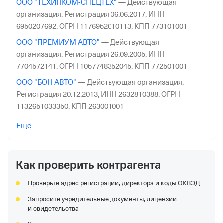
ООО "ТЕХИНКОМ-СПЕЦТЕХ"
—
Действующая
организация,
Регистрация 06.06.2017,
ИНН
6950207692,
ОГРН 1176952010113,
КПП 773101001
ООО "ПРЕМИУМ АВТО"
—
Действующая
организация,
Регистрация 26.09.2005,
ИНН
7704572141,
ОГРН 1057748352045,
КПП 772501001
ООО "БОН АВТО"
—
Действующая организация,
Регистрация 20.12.2013,
ИНН 2632810388,
ОГРН
1132651033350,
КПП 263001001
ООО "ПРОМ-ЗАКУПКИ"
—
Действующая
Еще
организация,
Регистрация 23.03.2023,
ИНН
7451463364,
ОГРН 1237400013070,
КПП 745101001
Как проверить контрагента
ООО "АВТОСПЕЦМАШ"
—
Действующая организация,
Регистрация 14.03.2013,
ИНН 2460245194,
ОГРН
Проверьте адрес регистрации, директора и коды ОКВЭД
1132468014777,
КПП 246501001
Запросите учредительные документы, лицензии
ООО "Гарант Авто"
—
Действующая организация,
и свидетельства
Регистрация 14.10.2015,
ИНН 7706428030,
ОГРН