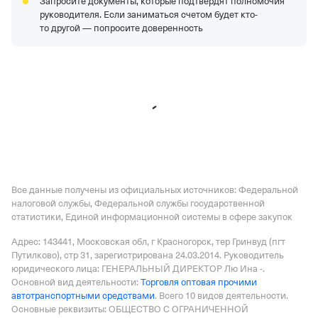
Запросите документы, которые подтвердят полномочия
1157746940416,
КПП 770601001
руководителя. Если заниматься счетом будет кто-
ООО "Развитие"
—
Действующая организация,
то другой — попросите доверенность
Регистрация 01.09.2021,
ИНН 7813656602,
ОГРН
1217800135640,
КПП 781301001
ООО "СТС"
—
Действующая организация,
Регистрация 07.09.2010,
ИНН 1903020313,
ОГРН
1101903000869,
КПП 190101001
Все данные получены из официальных источников: Федеральной
налоговой службы, Федеральной службы государственной
статистики, Единой информационной системы в сфере закупок
Адрес: 143441, Московская обл, г Красногорск, тер Гринвуд (пгт
Путилково), стр 31
, зарегистрирована 24.03.2014.
Руководитель
юридического лица: ГЕНЕРАЛЬНЫЙ ДИРЕКТОР Лю Ина -.
Основной вид деятельности:
Торговля оптовая прочими
автотранспортными средствами
.
Всего 10 видов деятельности.
Основные реквизиты: ОБЩЕСТВО С ОГРАНИЧЕННОЙ