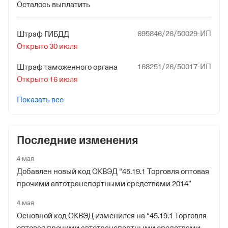
Осталось выплатить
21 апреля 2014
Наименование территориального органа
695846/26/50029-ИП
Штраф ГИБДД
Отделение Фонда Пенсионного и Социального
Открыто 30 июля
Страхования Российской Федерации по гор. Москве и
Московской обл.
168251/26/50017-ИП
Штраф таможенного органа
Открыто 16 июля
Показать все
Последние изменения
4 мая
Добавлен новый код ОКВЭД “45.19.1 Торговля оптовая
прочими автотранспортными средствами 2014”
4 мая
Основной код ОКВЭД изменился на “45.19.1 Торговля