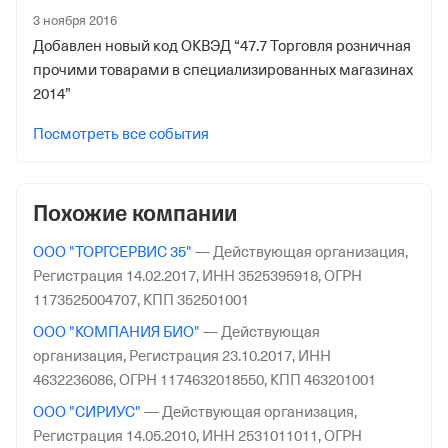
3 ноября 2016
Отделение Фонда Пенсионного и Социального
Добавлен новый код ОКВЭД “47.7 Торговля розничная
Страхования Российской Федерации по Кемеровской
прочими товарами в специализированных магазинах
обл. - Кузбассу
2014”
Посмотреть все события
Похожие компании
ООО "ТОРГСЕРВИС 35"
—
Действующая организация,
Регистрация 14.02.2017,
ИНН 3525395918,
ОГРН
1173525004707,
КПП 352501001
ООО "КОМПАНИЯ БИО"
—
Действующая
организация,
Регистрация 23.10.2017,
ИНН
4632236086,
ОГРН 1174632018550,
КПП 463201001
ООО "СИРИУС"
—
Действующая организация,
Регистрация 14.05.2010,
ИНН 2531011011,
ОГРН