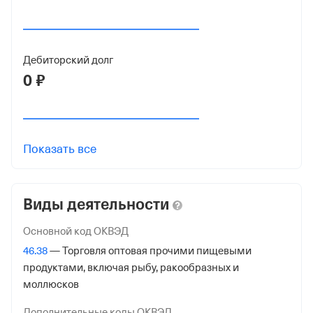
1154205006691
от 27 апреля 2015
Дебиторский долг
КПП
0 ₽
420501001
Регистрация ФНС
Дата регистрации
Показать все
27 апреля 2015
Налоговая
Виды деятельности
Межрайонная Инспекция Федеральной Налоговой
Службы № 15 по Кемеровской обл. - Кузбассу
Основной код ОКВЭД
46.38
— Торговля оптовая прочими пищевыми
Адрес налоговой
продуктами, включая рыбу, ракообразных и
650991, Кемеровская обл. - Кузбасс, Кемерово гор.,
моллюсков
Октябрьский Пр-Кт, 32,
Дополнительные коды ОКВЭД