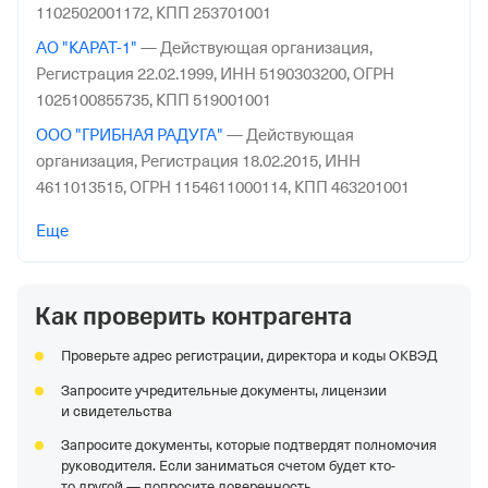
1102502001172,
КПП 253701001
АО "КАРАТ-1"
—
Действующая организация,
Регистрация 22.02.1999,
ИНН 5190303200,
ОГРН
1025100855735,
КПП 519001001
ООО "ГРИБНАЯ РАДУГА"
—
Действующая
организация,
Регистрация 18.02.2015,
ИНН
4611013515,
ОГРН 1154611000114,
КПП 463201001
ЗАО "ЦИТАДЕЛЬ"
—
Действующая организация,
Еще
Регистрация 01.11.1993,
ИНН 4629014848,
ОГРН
1024600954157,
КПП 463201001
Как проверить контрагента
ООО "КОРАЛЛ"
—
Действующая организация,
Регистрация 10.07.2014,
ИНН 7536144864,
ОГРН
Проверьте адрес регистрации, директора и коды ОКВЭД
1147536004934,
КПП 753601001
Запросите учредительные документы, лицензии
ООО "ЛОГИСТИЧЕСКАЯ КОМПАНИЯ МЕГАПОЛИС"
—
и свидетельства
Действующая организация,
Регистрация 05.09.2005,
Запросите документы, которые подтвердят полномочия
ИНН 7816371860,
ОГРН 1057812251276,
КПП 782001001
руководителя. Если заниматься счетом будет кто-
ООО "ЛАВОЧКА"
—
Организация в процессе
то другой — попросите доверенность