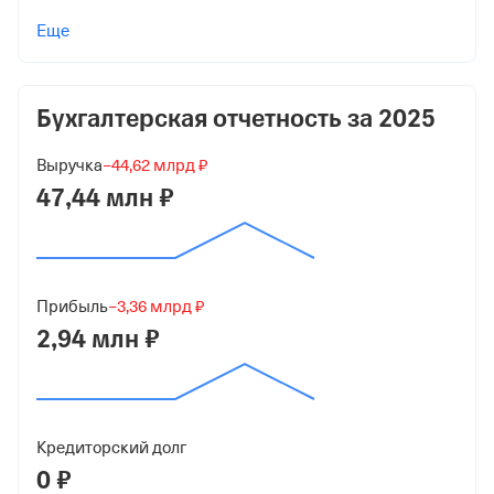
Учредители
Еще
Шнягин Владимир Леонидович
10 000 ₽ (100%)
Бухгалтерская отчетность за
2025
Форма
Микробизнес
Выручка
−44,62 млрд ₽
Дата регистрации
47,44 млн ₽
27 апреля 2015
Краткое название
ООО "ТК ТИБЕТ"
Прибыль
−3,36 млрд ₽
2,94 млн ₽
Юридический адрес
650907, г Кемерово, ул Спасательная, зд 59
ИНН
4205307569
Кредиторский долг
0 ₽
ОГРН