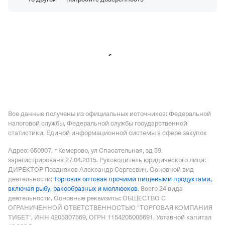
банкротства,
Регистрация 25.11.2020,
ИНН
9703022357,
ОГРН 1207700451078,
КПП 770301001
ООО "М7-СОФТ"
—
Действующая организация,
Регистрация 05.10.2018,
ИНН 1659194053,
ОГРН
1181690080934,
КПП 165901001
Все данные получены из официальных источников: Федеральной
налоговой службы, Федеральной службы государственной
статистики, Единой информационной системы в сфере закупок
Адрес: 650907, г Кемерово, ул Спасательная, зд 59
,
зарегистрирована 27.04.2015.
Руководитель юридического лица:
ДИРЕКТОР Поздняков Александр Сергеевич.
Основной вид
деятельности:
Торговля оптовая прочими пищевыми продуктами,
включая рыбу, ракообразных и моллюсков
.
Всего 24 вида
деятельности.
Основные реквизиты: ОБЩЕСТВО С
ОГРАНИЧЕННОЙ ОТВЕТСТВЕННОСТЬЮ "ТОРГОВАЯ КОМПАНИЯ
ТИБЕТ", ИНН 4205307569, ОГРН 1154205006691.
Уставной капитал