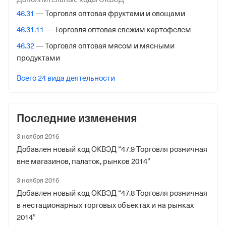
Внебюджетные фонды
46.31
— Торговля оптовая фруктами и овощами
Регистрационный номер в ПФР
46.31.11
— Торговля оптовая свежим картофелем
1064043464
46.32
— Торговля оптовая мясом и мясными
продуктами
Дата регистрации
1 сентября 2022
Всего 24 вида деятельности
Наименование территориального органа
Отделение Фонда Пенсионного и Социального
Последние изменения
Страхования Российской Федерации по Кемеровской
обл. - Кузбассу
3 ноября 2016
Добавлен новый код ОКВЭД “47.9 Торговля розничная
Регистрационный номер ФссРФ
вне магазинов, палаток, рынков 2014”
1064043464
3 ноября 2016
Дата регистрации
Добавлен новый код ОКВЭД “47.8 Торговля розничная
1 сентября 2022
в нестационарных торговых объектах и на рынках
2014”
Наименование территориального органа