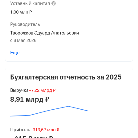
Уставный
капитал
1,00 млн ₽
Руководитель
Творожков Эдуард Анатольевич
с 8 мая 2026
Учредители
Еще
АКЦИОНЕРНОЕ ОБЩЕСТВО "СК ГРУПП"
1 000 000 ₽ (100%)
Бухгалтерская отчетность за
2025
Форма
Малый бизнес
Выручка
−7,22 млрд ₽
Дата регистрации
8,91 млрд ₽
4 февраля 2016
Краткое название
ООО "Скм"
Прибыль
−313,62 млн ₽