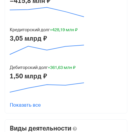
−415,8 млн ₽
Юридический адрес
117246, г Москва, проезд Научный, д 6
ИНН
7719437480
Кредиторский долг
+428,19 млн ₽
3,05 млрд ₽
ОГРН
1167746125095
от 4 февраля 2016
Дебиторский долг
+361,63 млн ₽
КПП
1,50 млрд ₽
772801001
Регистрация ФНС
Дата регистрации
Показать все
23 января 2023
Налоговая
Виды деятельности
Межрайонная Инспекция Федеральной Налоговой