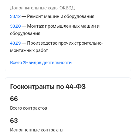
Службы № 46 по гор. Москве
Дополнительные коды ОКВЭД
33.12
— Ремонт машин и оборудования
Адрес налоговой
33.20
— Монтаж промышленных машин и
125373, гор. Москва, Походный Проезд, Домовладение
оборудования
3, стр. 2
43.29
— Производство прочих строительно-
Внебюджетные фонды
монтажных работ
Регистрационный номер в ПФР
Всего 29 видов деятельности
1035769445
Дата регистрации
Госконтракты по 44-ФЗ
24 января 2023
66
Наименование территориального органа
Всего контрактов
Отделение Фонда Пенсионного и Социального
Страхования Российской Федерации по гор. Москве и
63
Московской обл.
Исполненные контракты