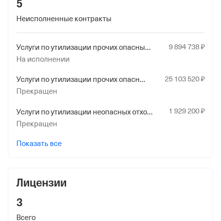
5
Наименование территориального органа
Отделение Фонда Пенсионного и Социального
Неисполненные контракты
Страхования Российской Федерации по Республике
Крым
9
894
738
₽
Услуги по утилизации прочих опасных отходов
На исполнении
25
103
520
₽
Услуги по утилизации прочих опасных отходов
Прекращен
1
929
200
₽
Услуги по утилизации неопасных отходов прочие
Прекращен
Показать все
Лицензии
3
Всего