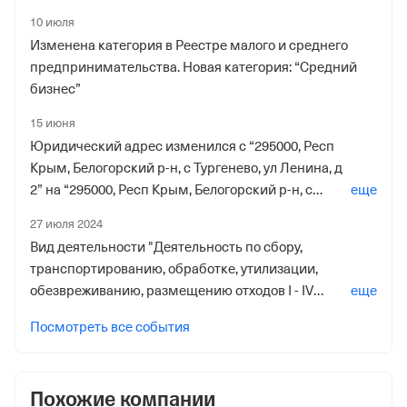
10 июля
Изменена категория в Реестре малого и среднего
предпринимательства. Новая категория: “Средний
бизнес”
15 июня
Юридический адрес изменился с “295000, Респ
Крым, Белогорский р-н, с Тургенево, ул Ленина, д
2” на “295000, Респ Крым, Белогорский р-н, с
еще
Тургенево, ул Ленина, д 2”
27 июля 2024
Вид деятельности "Деятельность по сбору,
транспортированию, обработке, утилизации,
обезвреживанию, размещению отходов I - IV
еще
классов опасности" по лицензии №Л020-00113-
Посмотреть все события
91/00100202 от 17 декабря 2018 приостановлен
Похожие компании