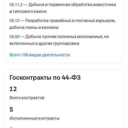
08.11.2
— Добыча и первичная обработка известняка
Внебюджетные фонды
и гипсового камня
Регистрационный номер в ПФР
08.12
— Разработка гравийных и песчаных карьеров,
добыча глины и каолина
1114001827
08.99
— Добыча прочих полезных ископаемых, не
Дата регистрации
включенных в другие группировки
11 февраля 2016
Всего 108 видов деятельности
Наименование территориального органа
Отделение Фонда Пенсионного и Социального
Страхования Российской Федерации по Республике
Госконтракты по 44-ФЗ
Крым
12
Регистрационный номер ФссРФ
Всего контрактов
1114001827
5
Дата регистрации
Исполненные контракты
11 февраля 2016