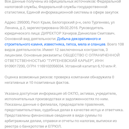
Все данные получены из официальных источников: Федеральной
налоговой службы, Федеральной службы государственной
статистики, Единой информационной системы в сфере закупок
Адрес: 295000, Респ Крым, Белогорский р-н, село Тургенево, ул
Ленина, д 2
, зарегистрирована 09.02.2016.
Руководитель
юридического лица: ДИРЕКТОР Хачиров Динислам Сеитович.
Основной вид деятельности:
Добыча декоративного и
строительного камня, известняка, гипса, мела и сланцев
.
Всего 108
видов деятельности.
Имеет
12 заключенных контрактов
,
3
лицензии
.
Основные реквизиты: ОБЩЕСТВО С ОГРАНИЧЕННОЙ
ОТВЕТСТВЕННОСТЬЮ "ТУРГЕНЕВСКИЙ КАРЬЕР", ИНН
9109017200, ОГРН 1169102056034.
Уставной капитал 6,10 млн ₽.
Оценка возможных рисков: проверка компании обнаружила 0
негативных и 10 позитивных фактов.
Указана доступная информация об ОКПО, активах, учредителе,
исполнительных производствах и задолженностях по ним.
Показаны данные о филиалах, председателе правления,
представительствах, судебных делах в качестве истца и ответчика.
Представлены финансовые сведения в виде суммы по
арбитражным делам, справки и отчеты по налогам, выписки из
реестра о банкротстве и ЕГРЮЛ.