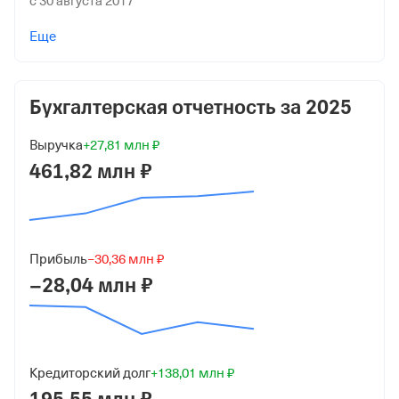
с 30 августа 2017
Учредители
Еще
-
Форма
Бухгалтерская отчетность за
2025
Средний бизнес
Дата регистрации
Выручка
+27,81 млн ₽
461,82 млн ₽
9 февраля 2016
Краткое название
ООО "ТУРГЕНЕВСКИЙ КАРЬЕР"
Прибыль
−30,36 млн ₽
Юридический адрес
−28,04 млн ₽
295000, Респ Крым, Белогорский р-н, село Тургенево,
ул Ленина, д 2
ИНН
9109017200
Кредиторский долг
+138,01 млн ₽