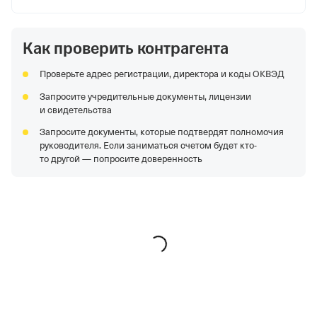
Регистрация 25.12.1992,
ИНН 7447010227,
ОГРН
1027402319361,
КПП 744701001
Как проверить контрагента
ППК "ВСК"
—
Действующая организация,
Регистрация 09.04.2020,
ИНН 9704016606,
ОГРН
Проверьте адрес регистрации, директора и коды ОКВЭД
1207700151427,
КПП 774301001
Запросите учредительные документы, лицензии
ООО "СУР"
—
Действующая организация,
и свидетельства
Регистрация 10.09.2002,
ИНН 7706277053,
ОГРН
Запросите документы, которые подтвердят полномочия
1027706006195,
КПП 650801001
руководителя. Если заниматься счетом будет кто-
ООО "БРЯНСКАЯ МЯСНАЯ КОМПАНИЯ"
—
то другой — попросите доверенность
Действующая организация,
Регистрация 15.05.2008,
ИНН 3252005997,
ОГРН 1083252000501,
КПП 325201001
АО "Разрез Искитимский"
—
Действующая
организация,
Регистрация 06.08.2024,
ИНН
5406842543,
ОГРН 1245400027839,
КПП 540601001