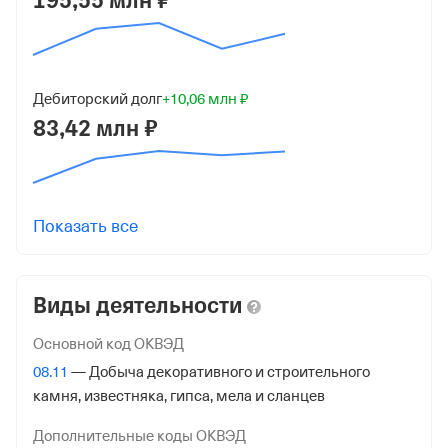
195,55 млн ₽
ОГРН
1169102056034
от 9 февраля 2016
Дебиторский долг
+10,06 млн ₽
КПП
83,42 млн ₽
910901001
Регистрация ФНС
Дата регистрации
Показать все
23 марта 2026
Налоговая
Виды деятельности
Управление Федеральной Налоговой Службы по
Республике Крым
Основной код ОКВЭД
08.11
— Добыча декоративного и строительного
Адрес налоговой
камня, известняка, гипса, мела и сланцев
295006, Крым Респ, Симферополь гор., Александра
Невского ул. Д 29,
Дополнительные коды ОКВЭД