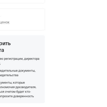
оценок
рить
та
ес регистрации, директора
Д
редительные документы,
видетельства
кументы, которые
олномочия руководителя.
ся счетом будет кто-
опросите доверенность