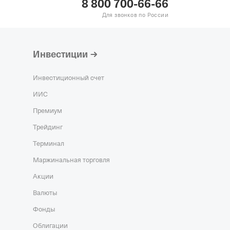
8 800 700-66-66
Действующая
Для звонков по России
гистрация 06.11.1992,
5,
ОГРН 1024001336765,
Инвестиции
Т"
—
Действующая
гистрация 05.06.2007,
Инвестиционный счет
0,
ОГРН 1074223003865,
ИИС
Премиум
ействующая
Трейдинг
гистрация 19.03.2015,
4,
ОГРН 1153668014246,
Терминал
Маржинальная торговля
Акции
Валюты
Фонды
Облигации