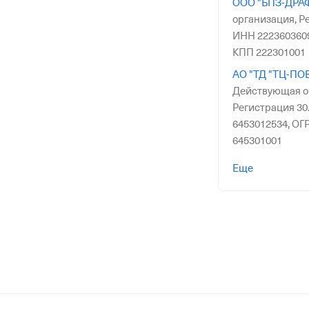
ООО "БПЗ-ДРА
организация,
Ре
ИНН 222360360
КПП 222301001
АО "ТД "ТЦ-П
Действующая о
Регистрация 30.
6453012534,
ОГР
645301001
ЗАО "СВЕТЛОЛ
Еще
Действующая о
Регистрация 11.
2429000160,
ОГР
242901001
ООО "ПОБЕДА"
организация,
Ре
ИНН 027100924
КПП 027101001