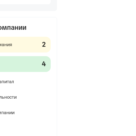
компании
2
мания
4
апитал
льности
мпании