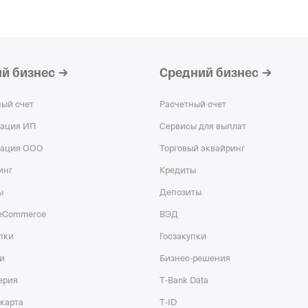
ПАО "КЗАЭ"
—
организация,
Ре
ИНН 402800001
КПП 402801001
й бизнес
Средний бизнес
ООО "СП ГЕФЕС
организация,
Ре
ный счет
Расчетный счет
ИНН 422304557
рация ИП
Сервисы для выплат
КПП 422301001
рация ООО
Торговый эквайринг
ООО "ДОН"
—
Д
инг
Кредиты
организация,
Ре
ИНН 363100614
ы
Депозиты
КПП 363101001
 eCommerce
ВЭД
пки
Госзакупки
и
Бизнес-решения
ерия
T‑Bank Data
карта
T‑ID