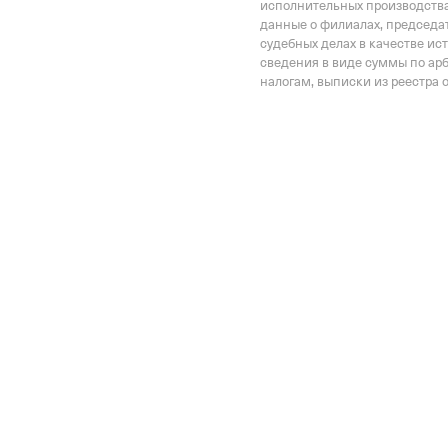
исполнительных производства
данные о филиалах, председат
Наименование террито
судебных делах в качестве ис
Отделение Фонда Пенси
сведения в виде суммы по ар
Российской Федерации 
налогам, выписки из реестра 