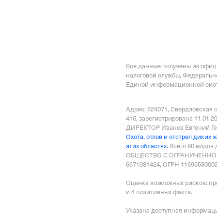
Внебюджетные
Регистрационный номе
1075803898
Все данные получены из офи
налоговой службы, Федеральн
Дата регистрации
Единой информационной сист
4 апреля 2024
Адрес: 624071, Свердловская о
Наименование террито
41б
, зарегистрирована 11.01.2
Отделение Фонда Пенси
ДИРЕКТОР Иванов Евгений Г
Охота, отлов и отстрел диких 
Российской Федерации 
этих областях
.
Всего 90 видов
ОБЩЕСТВО С ОГРАНИЧЕННОЙ
Регистрационный ном
6671031424, ОГРН 11696580002
1075803898
Оценка возможных рисков: пр
и 4 позитивных факта.
Дата регистрации
10 апреля 2024
Указана доступная информация