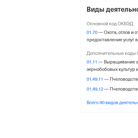
ОГРН
Виды деятельн
1169658000269
от 11 января 2016
Основной код ОКВЭД
КПП
01.70
— Охота, отлов и 
предоставление услуг в
668601001
Дополнительные коды
Регистрация Ф
01.11
— Выращивание зе
зернобобовых культур 
Дата регистрации
01.49.11
— Пчеловодств
2 апреля 2024
01.49.12
— Пчеловодств
Налоговая
Всего 90 видов деятель
Инспекция Федерально
Исетскому Району гор.
Адрес налоговой
620014, Екатеринбург гор