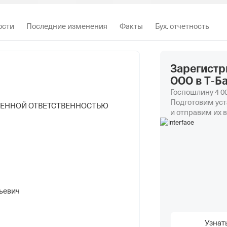
ости
Последние изменения
Факты
Бух. отчетность
Зарегистр
ООО в Т‑Б
Госпошлину 4 00
Подготовим уст
ЧЕННОЙ ОТВЕТСТВЕННОСТЬЮ
и отправим их в
ьевич
Узнат