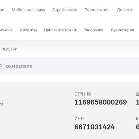
ии
Мобильная связь
Страхование
Путешествия
Долями
изнеса
Кредиты
Прием платежей
Рассрочки
Бухгалтерия
 "КУСТ-4"
Депозиты
КЭДО
Отраслевые решения
Проверка контрагент
РН контрагента
ОГРН
Д
1169658000269
ия
ИНН
К
6671031424