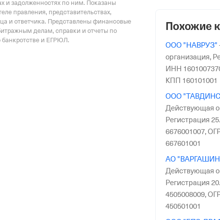
х и задолженностях по ним. Показаны
еле правления, представительствах,
риального органа
тца и ответчика. Представлены финансовые
Похожие 
онного и Социального Страхования
битражным делам, справки и отчеты по
по Свердловской обл.
о банкротстве и ЕГРЮЛ.
ООО "НАВРУЗ"
организация,
Ре
ИНН 160100737
КПП 160101001
ООО "ТАВДИНС
Действующая о
Регистрация 25.
6676001007,
ОГР
667601001
АО "ВАРГАШИН
Действующая о
Регистрация 20.
4505008009,
ОГР
450501001