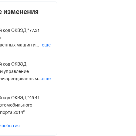
е изменения
 код ОКВЭД “77.31
г
твенных машин и
еще
014”
й код ОКВЭД
 и управление
ли арендованным
еще
вижимым
14”
 код ОКВЭД “49.41
автомобильного
спорта 2014”
е события