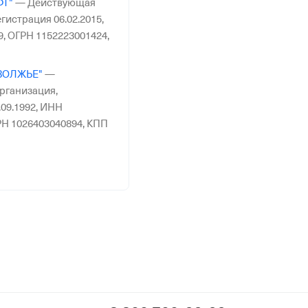
ФТ"
—
Действующая
гистрация 06.02.2015,
9,
ОГРН 1152223001424,
ОВОЛЖЬЕ"
—
рганизация,
09.1992,
ИНН
Н 1026403040894,
КПП
ОБОВСКОЕ"
—
рганизация,
06.1993,
ИНН
Н 1022400524926,
КПП
—
Действующая
гистрация 29.09.2010,
7,
ОГРН 1100271000500,