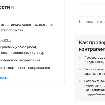
ости
Нет отзывов и 
отстрел диких животных, включая
 этих областях
 ОКВЭД
Как прове
НС
рновых (кроме риса),
контраген
и семян масличных культур
Проверьте адр
о медового направления
и коды ОКВЭ
о опылительного направления
Запросите уч
лицензии и с
ности
й Налоговой Службы по Верх-
Запросите до
 Екатеринбурга
подтвердят п
Если занимать
то другой — п
., Хомякова ул. 4,