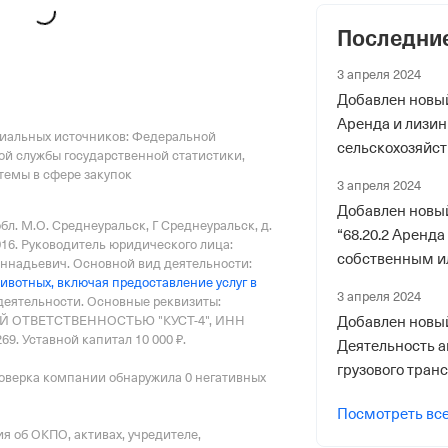
Последни
 фонды
3 апреля 2024
р в ПФР
Добавлен новый
Аренда и лизин
циальных источников: Федеральной
сельскохозяйс
ой службы государственной статистики,
оборудования 2
емы в сфере закупок
3 апреля 2024
Добавлен новы
бл. М.О. Среднеуральск, Г Среднеуральск, д.
риального органа
“68.20.2 Аренда
016.
Руководитель юридического лица:
собственным и
онного и Социального Страхования
еннадьевич.
Основной вид деятельности:
животных, включая предоставление услуг в
нежилым нед
по Свердловской обл.
3 апреля 2024
 деятельности.
Основные реквизиты:
имуществом 20
 ОТВЕТСТВЕННОСТЬЮ "КУСТ-4", ИНН
Добавлен новый
ер ФссРФ
69.
Уставной капитал 10 000 ₽.
Деятельность 
грузового тран
оверка компании обнаружила 0 негативных
Посмотреть вс
 об ОКПО, активах, учредителе,