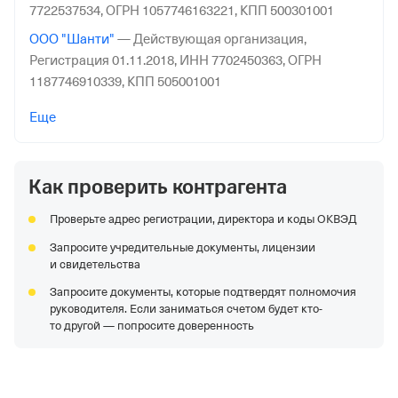
7722537534,
ОГРН 1057746163221,
КПП 500301001
ООО "Шанти"
—
Действующая организация,
Регистрация 01.11.2018,
ИНН 7702450363,
ОГРН
1187746910339,
КПП 505001001
АО "УЧАЛИНСКИЙ ГОК"
—
Действующая
Еще
организация,
Регистрация 26.05.1998,
ИНН
0270007455,
ОГРН 1020202279460,
КПП 027001001
Как проверить контрагента
ООО "СПС"
—
Действующая организация,
Регистрация 07.07.2021,
ИНН 9703039590,
ОГРН
Проверьте адрес регистрации, директора и коды ОКВЭД
1217700319363,
КПП 770301001
Запросите учредительные документы, лицензии
АО "ВОРКУТАУГОЛЬ"
—
Действующая организация,
и свидетельства
Регистрация 20.06.2002,
ИНН 1103019252,
ОГРН
Запросите документы, которые подтвердят полномочия
1021100807452,
КПП 110301001
руководителя. Если заниматься счетом будет кто-
ООО "ГАЗПРОМ МЕЖРЕГИОНГАЗ ПЕРМЬ"
—
то другой — попросите доверенность
Действующая организация,
Регистрация 30.07.2001,
ИНН 5948022406,
ОГРН 1025902403196,
КПП 590201001
ООО "КЕДР"
—
Действующая организация,