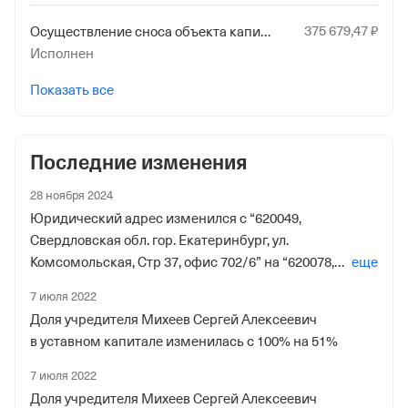
24 декабря 2017
375
679
,47
₽
Осуществление сноса объекта капитального строительства
Исполнен
Наименование территориального органа
Отделение Фонда Пенсионного и Социального
Показать все
Страхования Российской Федерации по
Свердловской обл.
Последние изменения
28 ноября 2024
Юридический адрес изменился с “620049,
Свердловская обл. гор. Екатеринбург, ул.
Комсомольская, Стр 37, офис 702/6” на “620078,
еще
Свердловская обл. Г Екатеринбург, Ул
7 июля 2022
Комсомольская, стр. 37, офис 702/6”
Доля учредителя Михеев Сергей Алексеевич
в уставном капитале изменилась с 100% на 51%
7 июля 2022
Доля учредителя Михеев Сергей Алексеевич