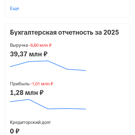
Учредители
Еще
Жиляев Андрей Вячеславович
4 900 ₽ (49%)
Бухгалтерская отчетность за
2025
Михеев Сергей Алексеевич
5 100 ₽ (51%)
Выручка
−6,60 млн ₽
Форма
39,37 млн ₽
Микробизнес
Дата регистрации
20 января 2016
Прибыль
−1,01 млн ₽
1,28 млн ₽
Краткое название
ООО "ПСК"
Юридический адрес
620078, Свердловская обл. Г Екатеринбург, Ул
Кредиторский долг
Комсомольская, стр. 37, офис 702/6
0 ₽