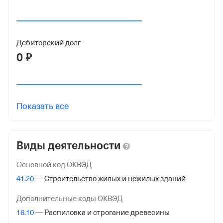
ИНН
6670410638
Дебиторский долг
ОГРН
0 ₽
1169658004438
от 20 января 2016
КПП
667001001
Показать все
Регистрация ФНС
Виды деятельности
Дата регистрации
20 января 2016
Основной код ОКВЭД
41.20
— Строительство жилых и нежилых зданий
Налоговая
Инспекция Федеральной Налоговой Службы по Верх-
Дополнительные коды ОКВЭД
Исетскому Району гор. Екатеринбурга
16.10
— Распиловка и строгание древесины