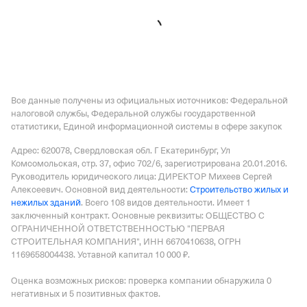
Регистрация 19.06.2014,
ИНН 9108000588,
ОГРН
1149102012905,
КПП 910801001
Все данные получены из официальных источников: Федеральной
налоговой службы, Федеральной службы государственной
статистики, Единой информационной системы в сфере закупок
Адрес: 620078, Свердловская обл. Г Екатеринбург, Ул
Комсомольская, стр. 37, офис 702/6
, зарегистрирована 20.01.2016.
Руководитель юридического лица: ДИРЕКТОР Михеев Сергей
Алексеевич.
Основной вид деятельности:
Строительство жилых и
нежилых зданий
.
Всего 108 видов деятельности.
Имеет
1
заключенный контракт
.
Основные реквизиты: ОБЩЕСТВО С
ОГРАНИЧЕННОЙ ОТВЕТСТВЕННОСТЬЮ "ПЕРВАЯ
СТРОИТЕЛЬНАЯ КОМПАНИЯ", ИНН 6670410638, ОГРН
1169658004438.
Уставной капитал 10 000 ₽.
Оценка возможных рисков: проверка компании обнаружила 0
негативных и 5 позитивных фактов.