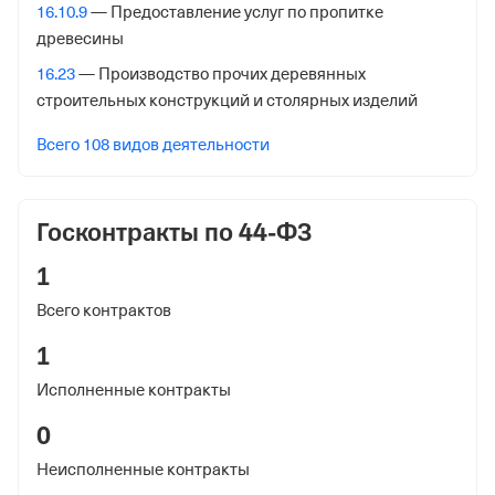
Адрес налоговой
16.10.9
— Предоставление услуг по пропитке
древесины
620014, Екатеринбург гор., Хомякова ул. 4,
16.23
— Производство прочих деревянных
Внебюджетные фонды
строительных конструкций и столярных изделий
Регистрационный номер в ПФР
Всего 108 видов деятельности
1007317413
Дата регистрации
Госконтракты по 44-ФЗ
22 января 2016
1
Наименование территориального органа
Всего контрактов
Отделение Фонда Пенсионного и Социального
Страхования Российской Федерации по
1
Свердловской обл.
Исполненные контракты
Регистрационный номер ФссРФ
0
1007317413
Неисполненные контракты
Дата регистрации