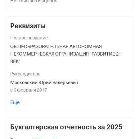
Нет отзывов и оценок
Реквизиты
Полное название
ОБЩЕОБРАЗОВАТЕЛЬНАЯ АВТОНОМНАЯ
НЕКОММЕРЧЕСКАЯ ОРГАНИЗАЦИЯ "РАЗВИТИЕ 21
ВЕК"
Руководитель
Московский Юрий Валерьевич
с 6 февраля 2017
Дата регистрации
Еще
6 февраля 2017
Краткое название
Бухгалтерская отчетность за
2025
ОАНО "РАЗВИТИЕ 21 ВЕК"