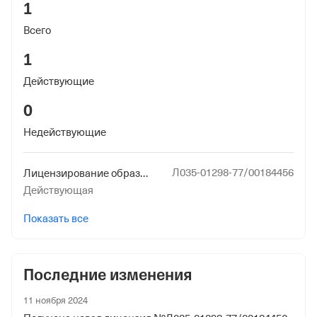
1009889930
1
Всего
Дата регистрации
5 декабря 2017
1
Наименование территориального органа
Действующие
Отделение Фонда Пенсионного и Социального
0
Страхования Российской Федерации по гор. Москве и
Недействующие
Московской обл.
Л035-01298-77/00184456
Лицензирование образовательной деятельности (за исключением указанной деятельности, осуществляемой частными образовательными организациями на территории инновационного центра "Сколково")
Действующая
Показать все
Последние изменения
11 ноября 2024