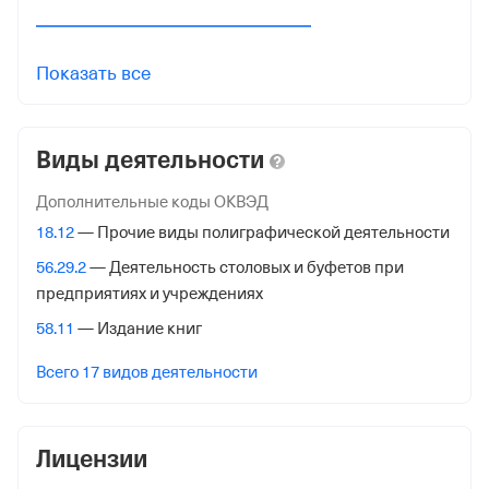
Москве
Адрес налоговой
Показать все
125284, гор. Москва, Хорошевское Ш., 12а
Внебюджетные фонды
Виды деятельности
Регистрационный номер в ПФР
Дополнительные коды ОКВЭД
1009889930
18.12
— Прочие виды полиграфической деятельности
Дата регистрации
56.29.2
— Деятельность столовых и буфетов при
предприятиях и учреждениях
14 февраля 2017
58.11
— Издание книг
Наименование территориального органа
Отделение Фонда Пенсионного и Социального
Всего 17 видов деятельности
Страхования Российской Федерации по гор. Москве и
Московской обл.
Лицензии
Регистрационный номер ФссРФ