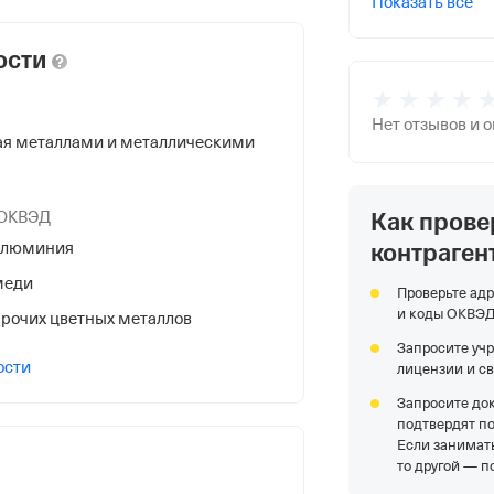
Показать все
ости
Нет отзывов и 
ая металлами и металлическими
НС
Как прове
 ОКВЭД
контраген
алюминия
меди
Проверьте адр
и коды ОКВЭ
рочих цветных металлов
Запросите уч
ости
лицензии и с
я Федеральной Налоговой Службы
бл.
Запросите до
подтвердят п
Если занимать
то другой — п
л, Магнитогорск гор., Карла Маркса