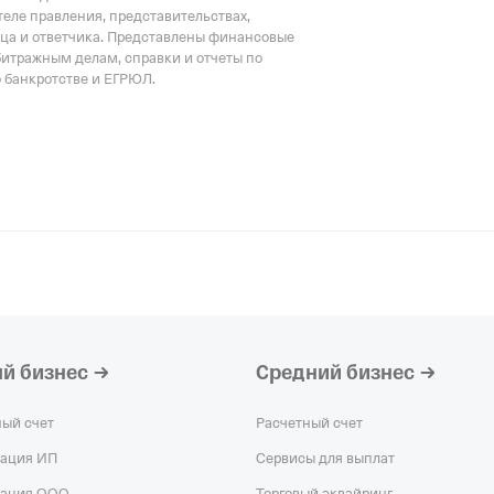
еле правления, представительствах,
Действующая о
тца и ответчика. Представлены финансовые
Регистрация 27.
битражным делам, справки и отчеты по
7451408525,
ОГР
о банкротстве и ЕГРЮЛ.
745101001
ООО "КОМПАН
Действующая о
Регистрация 29.
9723038796,
ОГР
772301001
ООО "Казански
организация,
Ре
ИНН 166017233
КПП 166001001
й бизнес
Средний бизнес
ный счет
Расчетный счет
рация ИП
Сервисы для выплат
рация ООО
Торговый эквайринг