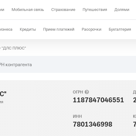
ии
Мобильная связь
Страхование
Путешествия
Долями
изнеса
Кредиты
Прием платежей
Рассрочки
Бухгалтерия
 "ДЛС ПЛЮС"
Депозиты
КЭДО
Отраслевые решения
Проверка контрагент
РН контрагента
С"
ОГРН
Д
1187847046551
ия
ИНН
К
7801346998