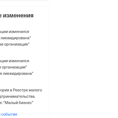
е изменения
ации изменился
 ликвидирована”
ая организация”
анение, переработка и реализация лома черных металлов
ации изменился
 организация”
ия ликвидирована”
ория в Реестре малого
дпринимательства.
я: “Малый бизнес”
е события