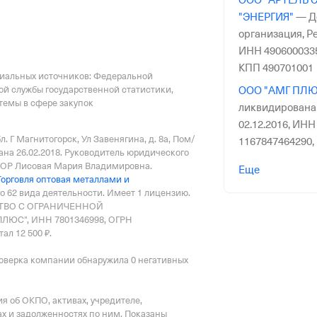
ООО "АРТЕЛЬ 
"ЭНЕРГИЯ"
—
Д
организация,
Ре
ИНН 490600033
КПП 490701001
циальных источников: Федеральной
ой службы государственной статистики,
ООО "АМГ ПЛЮ
емы в сфере закупок
ликвидирована
02.12.2016,
ИНН 
л. Г Магнитогорск, Ул Завенягина, д. 8а, Пом/
1167847464290,
ана 26.02.2018.
Руководитель юридического
ООО "УЗТМ"
—
Р Лисовая Мария Владимировна.
Еще
Торговля оптовая металлами и
организация,
Ре
о 62 вида деятельности.
Имеет
1 лицензию
.
ИНН 320000793
СТВО С ОГРАНИЧЕННОЙ
КПП 320001001
ЮС", ИНН 7801346998, ОГРН
ал 12 500 ₽.
ООО "КАСКАД"
организация,
Ре
оверка компании обнаружила 0 негативных
ИНН 771969462
КПП 772601001
 об ОКПО, активах, учредителе,
ООО "Машпром
х и задолженностях по ним. Показаны