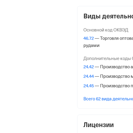
ОГРН
1187847046551
Виды деятельн
от 26 февраля 2018
Основной код ОКВЭД
КПП
46.72
— Торговля оптов
745601001
рудами
Регистрация Ф
Дополнительные коды
24.42
— Производство 
Дата регистрации
24.44
— Производство 
30 октября 2020
24.45
— Производство п
Налоговая
Всего 62 вида деятельн
Межрайонная Инспекци
№ 17 по Челябинской о
Адрес налоговой
Лицензии
455038, Челябинская Об