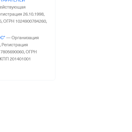
СТАРАТЕЛЕЙ
ействующая
гистрация 26.10.1998,
5,
ОГРН 1024900784260,
С"
—
Организация
,
Регистрация
7805690060,
ОГРН
КПП 201401001
Действующая
гистрация 23.09.2024,
0,
ОГРН 1243200004277,
—
Действующая
гистрация 26.09.2008,
5,
ОГРН 5087746150135,
комплект"
—