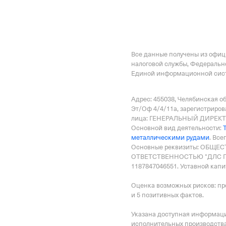
Все данные получены из офи
налоговой службы, Федеральн
Единой информационной сист
Адрес: 455038, Челябинская об
Эт/Оф 4/4/11а
, зарегистриров
лица: ГЕНЕРАЛЬНЫЙ ДИРЕКТО
Основной вид деятельности:
металлическими рудами
.
Всег
Основные реквизиты: ОБЩЕ
ОТВЕТСТВЕННОСТЬЮ "ДЛС ПЛ
1187847046551.
Уставной капит
Оценка возможных рисков: пр
и 5 позитивных фактов.
Указана доступная информация
исполнительных производства