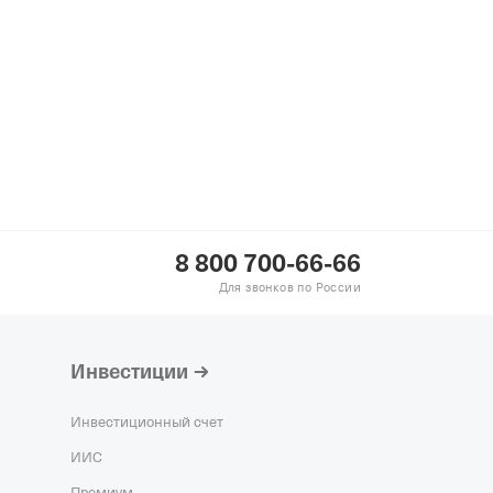
рганизация,
05.2016,
ИНН
Н 1167456085884,
КПП
ИЯ ИНТЕРВЕСП"
—
рганизация,
11.2017,
ИНН
Н 5177746268530,
КПП
8 800 700-66-66
й Дск"
—
Действующая
Для звонков по России
гистрация 20.07.2012,
6,
ОГРН 1121690054639,
Инвестиции
Инвестиционный счет
ИИС
Премиум