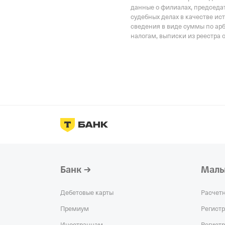
данные о филиалах, председат
судебных делах в качестве ис
сведения в виде суммы по ар
налогам, выписки из реестра 
Банк
Малы
Дебетовые карты
Расчет
Премиум
Регист
Иностранцам
Регист