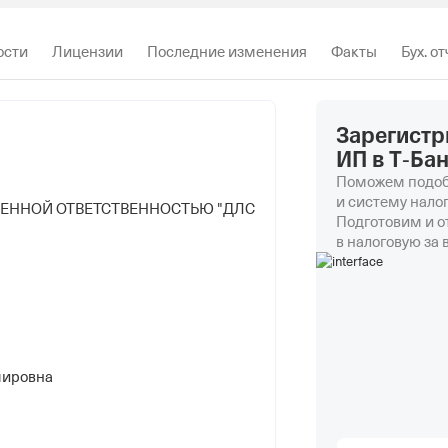
ости
Лицензии
Последние изменения
Факты
Бух. о
Зарегистр
ИП в Т‑Ба
Поможем подоб
и систему нало
ЧЕННОЙ ОТВЕТСТВЕННОСТЬЮ "ДЛС
Подготовим и 
в налоговую за 
мировна