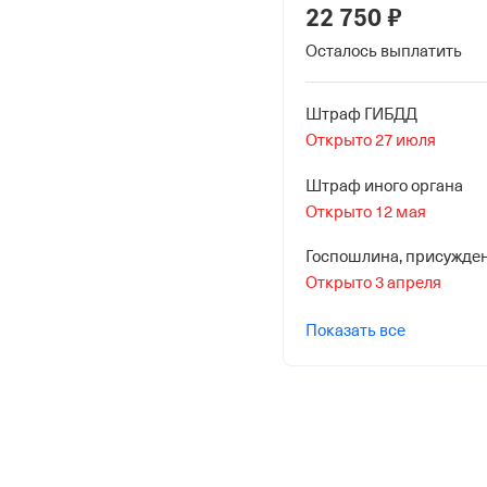
25 июня 2019
22 750 ₽
Осталось выплатить
Наименование террито
Отделение Фонда Пенси
Российской Федерации 
Штраф ГИБДД
Открыто 27 июля
Штраф иного органа
Открыто 12 мая
Госпошлина, присужде
Открыто 3 апреля
Показать все