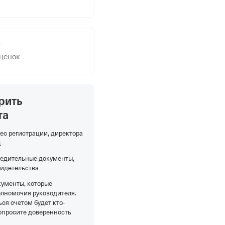
оценок
рить
та
ес регистрации, директора
Д
редительные документы,
видетельства
кументы, которые
олномочия руководителя.
ся счетом будет кто-
опросите доверенность