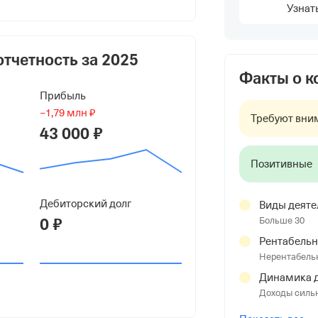
дьевич
Узнат
отчетность за
2025
Факты о 
Прибыль
−1,79 млн ₽
Требуют вни
43 000 ₽
Позитивные
Дебиторский долг
Виды деяте
0 ₽
Больше 30
. Г Магнитогорск, Ул Завенягина, д.
Рентабельн
Нерентабель
Динамика д
Доходы силь