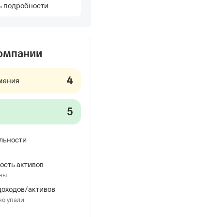
ь подробности
компании
4
мания
5
льности
ость активов
ны
оходов/активов
но упали