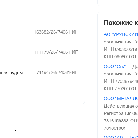
риального органа
Похожие 
онного и Социального Страхования
по Челябинской обл.
163682/26/74061-ИП
АО "УРУПСКИЙ
организация,
Ре
ИНН 090800319
111179/26/74061-ИП
КПП 090801001
ООО "Сгк"
—
Де
74194/26/74061-ИП
нная судом
организация,
Ре
ИНН 770367944
КПП 770301001
ООО "МЕТАЛЛ
Действующая о
Регистрация 06.
7816159863,
ОГР
781601001