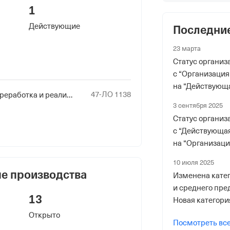
1
Действующие
Последни
 фонды
23 марта
р в ПФР
Статус организ
с “Организация
на “Действующ
47-ЛО 1138
Заготовка, хранение, переработка и реализация лома цветных металлов
Заготовка, хр
3 сентября 2025
Статус организ
с “Действующая
риального органа
на “Организац
онного и Социального Страхования
по Челябинской обл.
10 июля 2025
е производства
Изменена катег
ер ФссРФ
и среднего пре
13
Новая категори
Открыто
Посмотреть вс