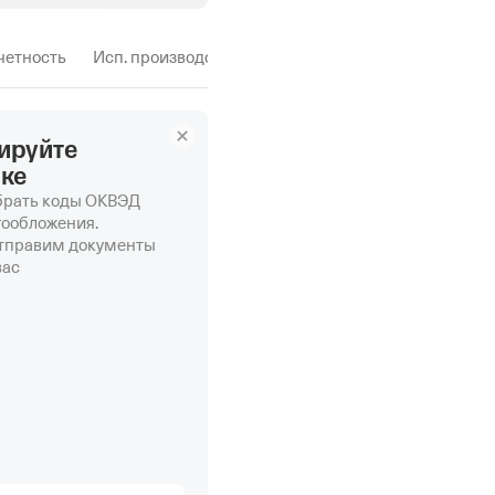
тчетность
Исп. производства
ируйте
нке
рать коды ОКВЭД
гообложения.
отправим документы
вас