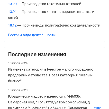
Лазо ул. Д 2а,
13.20
— Производство текстильных тканей
Внебюджетные фонды
13.94
— Производство канатов, веревок, шпагата и
сетей
Регистрационный номер в ПФР
18.12
— Прочие виды полиграфической деятельности
1061069728
Всего 24 вида деятельности
Дата регистрации
13 июня 2019
Последние изменения
Наименование территориального органа
Отделение Фонда Пенсионного и Социального
10 июля 2024
Страхования Российской Федерации по Самарской
Изменена категория в Реестре малого и среднего
обл.
предпринимательства. Новая категория: “Малый
бизнес”
Регистрационный номер ФссРФ
13 июля 2023
1061069728
Юридический адрес изменился с “445035,
Дата регистрации
Самарская обл, г Тольятти, ул Комсомольская, д
13 июня 2019
86 литера а/1, офис 21” на “445035, Самарская
еще