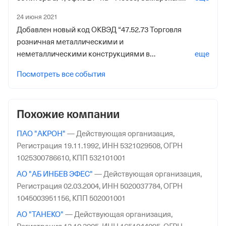
обл. гор. О. Тольятти, Г Тольятти, Ул
Наименование территориального органа
24 июня 2021
Комсомольская, д. 86, офис 2”
Добавлен новый код ОКВЭД “47.52.73 Торговля
Отделение Фонда Пенсионного и Социального
розничная металлическими и
Страхования Российской Федерации по Самарской
неметаллическими конструкциями в
еще
обл.
специализированных магазинах 2014”
Посмотреть все события
Похожие компании
ПАО "АКРОН"
—
Действующая организация,
Регистрация 19.11.1992,
ИНН 5321029508,
ОГРН
1025300786610,
КПП 532101001
АО "АБ ИНБЕВ ЭФЕС"
—
Действующая организация,
Регистрация 02.03.2004,
ИНН 5020037784,
ОГРН
1045003951156,
КПП 502001001
АО "ТАНЕКО"
—
Действующая организация,