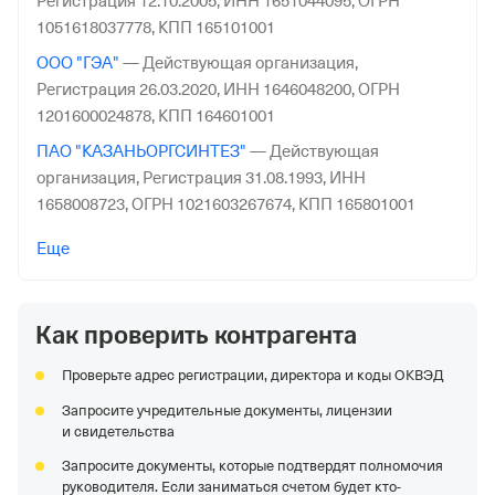
Регистрация 12.10.2005,
ИНН 1651044095,
ОГРН
1051618037778,
КПП 165101001
ООО "ГЭА"
—
Действующая организация,
Регистрация 26.03.2020,
ИНН 1646048200,
ОГРН
1201600024878,
КПП 164601001
ПАО "КАЗАНЬОРГСИНТЕЗ"
—
Действующая
организация,
Регистрация 31.08.1993,
ИНН
1658008723,
ОГРН 1021603267674,
КПП 165801001
ООО "ОПХ"
—
Действующая организация,
Еще
Регистрация 11.08.1998,
ИНН 7802118578,
ОГРН
1027801527467,
КПП 781101001
Как проверить контрагента
АО "БСК"
—
Действующая организация,
Регистрация
10.12.1991,
ИНН 0268008010,
ОГРН 1020202079479,
КПП
Проверьте адрес регистрации, директора и коды ОКВЭД
026801001
Запросите учредительные документы, лицензии
АО "ЩЕКИНОАЗОТ"
—
Действующая организация,
и свидетельства
Регистрация 10.12.1992,
ИНН 7118004789,
ОГРН
Запросите документы, которые подтвердят полномочия
1027100507015,
КПП 711801001
руководителя. Если заниматься счетом будет кто-