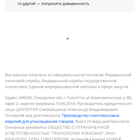
ООО "КДВ ВОРОНЕЖ"
—
Действующая организация,
то другой — попросите доверенность
Регистрация 23.06.2011,
ИНН 7017286512,
ОГРН
1117017010285,
КПП 362501001
ООО "ПО "МЕТАЛЛИСТ"
—
Действующая
организация,
Регистрация 04.08.2005,
ИНН
4025082394,
ОГРН 1054002517557,
КПП 402501001
Все данные получены из официальных источников: Федеральной
налоговой службы, Федеральной службы государственной
статистики, Единой информационной системы в сфере закупок
Адрес: 445035, Самарская обл, г Тольятти, ул Комсомольская, д 86,
офис 2
, зарегистрирована 10.06.2019.
Руководитель юридического
лица: ДИРЕКТОР Смоловщиков Александр Владимирович.
Основной вид деятельности:
Производство пластмассовых
изделий для упаковывания товаров
.
Всего 24 вида деятельности.
Основные реквизиты: ОБЩЕСТВО С ОГРАНИЧЕННОЙ
ОТВЕТСТВЕННОСТЬЮ "ТЕХНОЛОГИИ УПАКОВКИ", ИНН
6324102331, ОГРН 1196313050768.
Уставной капитал 10 000 ₽.