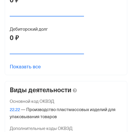
0 ₽
ОГРН
1196313050768
от 10 июня 2019
Дебиторский долг
0 ₽
КПП
632401001
Регистрация ФНС
Показать все
Дата регистрации
16 марта 2026
Виды деятельности
Налоговая
Межрайонная Инспекция Федеральной Налоговой
Основной код ОКВЭД
Службы № 24 по Самарской обл.
22.22
— Производство пластмассовых изделий для
упаковывания товаров
Адрес налоговой
443112, Самарская Обл, Управленческий П, Сергея
Дополнительные коды ОКВЭД