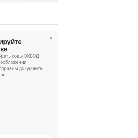
ируйте
нке
рать коды ОКВЭД
гообложения.
отправим документы
вас