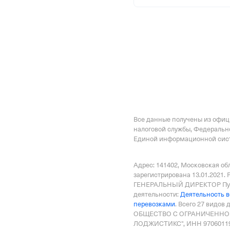
Налоговая
Межрайонная Инспекци
№23 по Московской обл
Адрес налоговой
144000,Россия,Московск
Советская ул. 26а,
Внебюджетные
Все данные получены из офи
налоговой службы, Федеральн
Единой информационной сист
Регистрационный номе
1112949290
Адрес: 141402, Московская обл
зарегистрирована 13.01.2021.
Дата регистрации
ГЕНЕРАЛЬНЫЙ ДИРЕКТОР Пуш
5 июня 2024
деятельности:
Деятельность в
перевозками
.
Всего 27 видов 
ОБЩЕСТВО С ОГРАНИЧЕННО
Наименование террито
ЛОДЖИСТИКС", ИНН 970601192
Отделение Фонда Пенси