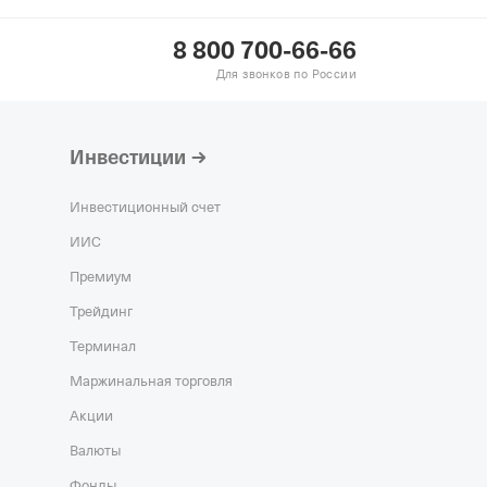
 ТРАНСГАЗ НИЖНИЙ
8 800 700-66-66
Действующая
Для звонков по России
гистрация 30.06.1999,
7,
ОГРН 1025203016332,
Инвестиции
ействующая
гистрация 10.09.2002,
Инвестиционный счет
3,
ОГРН 1027706006195,
ИИС
Премиум
ствующая
Трейдинг
гистрация 07.09.2001,
9,
ОГРН 1027739165662,
Терминал
Маржинальная торговля
Акции
Валюты
Фонды