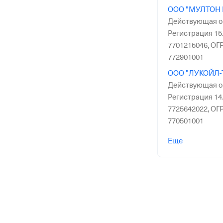
ООО "МУЛТОН 
Действующая о
Регистрация 15.
7701215046,
ОГР
772901001
ООО "ЛУКОЙЛ-
Действующая о
Регистрация 14.
7725642022,
ОГР
770501001
ООО "ОЗК ТРЕ
Еще
организация,
Ре
ИНН 231017081
КПП 770401001
ППК "ВСК"
—
Д
организация,
Ре
ИНН 970401660