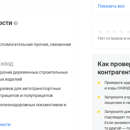
Показать все
 г Химки, ул Союзная, д 3, помещ
ости
Нет отзывов и 
спомогательная прочая, связанная
Как прове
 ОКВЭД
контраген
рочих деревянных строительных
ых изделий
Проверьте адр
и коды ОКВЭ
узовов для автотранспортных
 прицепов и полуприцепов
Запросите уч
НС
лицензии и с
елезнодорожных локомотивов и
Запросите до
подтвердят п
Если занимать
ности
то другой — п