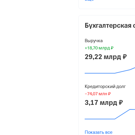
Акционерное Общество
40 000 ₽ (40%)
Общество С Ограничен
Бухгалтерская 
"Автомобильная Дорог
20 000 ₽ (20%)
Выручка
+18,70 млрд ₽
АКЦИОНЕРНОЕ ОБЩЕС
29,22 млрд ₽
40 000 ₽ (40%)
Форма
Микробизнес
Кредиторский долг
Дата регистрации
−74,07 млн ₽
13 января 2021
3,17 млрд ₽
Краткое название
ООО "ДЕЛО ЛОДЖИСТ
Показать все