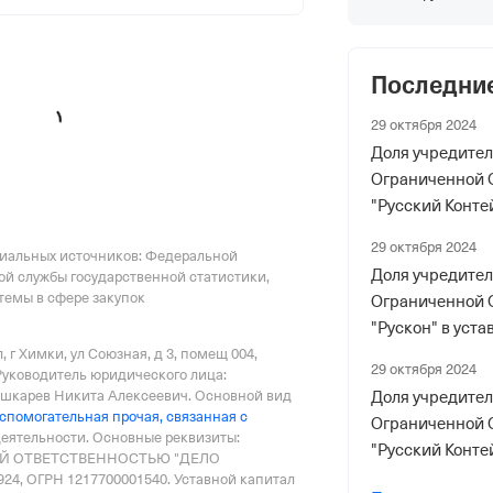
я Федеральной Налоговой Службы
Последни
.
29 октября 2024
Доля учредите
ая Обл, Электросталь гор.,
Ограниченной 
"Русский Конте
капитале измен
 фонды
29 октября 2024
циальных источников: Федеральной
Доля учредите
ой службы государственной статистики,
емы в сфере закупок
р в ПФР
Ограниченной 
"Рускон" в уст
, г Химки, ул Союзная, д 3, помещ 004
,
изменилась с 1
29 октября 2024
Руководитель юридического лица:
карев Никита Алексеевич.
Основной вид
Доля учредите
спомогательная прочая, связанная с
Ограниченной 
деятельности.
Основные реквизиты:
"Русский Конте
Й ОТВЕТСТВЕННОСТЬЮ "ДЕЛО
риального органа
капитале измени
4, ОГРН 1217700001540.
Уставной капитал
онного и Социального Страхования