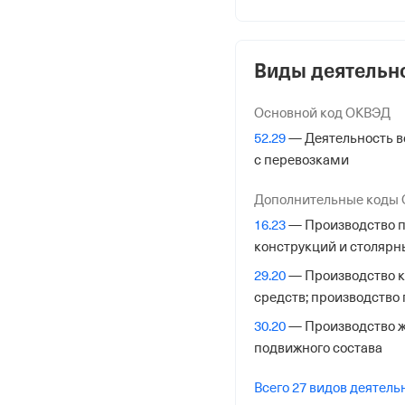
Юридический адрес
141402, Московская обл,
004
Виды деятельн
ИНН
9706011924
Основной код ОКВЭД
52.29
— Деятельность в
ОГРН
с перевозками
1217700001540
от 13 января 2021
Дополнительные коды
16.23
— Производство п
КПП
конструкций и столярн
504701001
29.20
— Производство к
средств; производство
Регистрация Ф
30.20
— Производство ж
подвижного состава
Дата регистрации
3 июня 2024
Всего 27 видов деятель