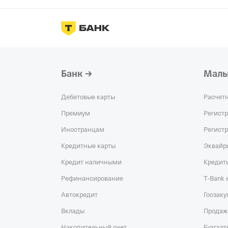
Банк
Малы
Дебетовые карты
Расчет
Премиум
Регист
Иностранцам
Регист
Кредитные карты
Эквайр
Кредит наличными
Кредит
Рефинансирование
T‑Bank
Автокредит
Госзаку
Вклады
Продаж
Накопительный счет
Бухгалт