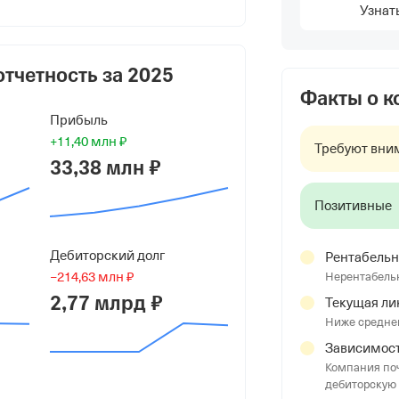
 "Бизнес Альянс"
Узнат
ной Ответственностью
отчетность за
2025
а №1"
Факты о 
Прибыль
+11,40 млн ₽
ТВО "БИЗНЕСАРГУМЕНТ"
Требуют вни
33,38 млн ₽
Позитивные
Дебиторский долг
Рентабельн
−214,63 млн ₽
Нерентабель
2,77 млрд ₽
Текущая ли
Ниже средне
Зависимост
ИКС"
Компания поч
дебиторскую