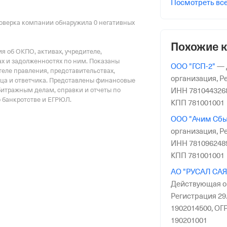
Посмотреть вс
на 0 ₽
по гор. Москве и Московской обл.
оверка компании обнаружила 0 негативных
ер ФссРФ
Похожие 
 об ОКПО, активах, учредителе,
х и задолженностях по ним. Показаны
ООО "ГСП-2"
—
еле правления, представительствах,
организация,
Ре
тца и ответчика. Представлены финансовые
битражным делам, справки и отчеты по
ИНН 781044326
о банкротстве и ЕГРЮЛ.
КПП 781001001
риального органа
ООО "Ачим Сбы
онного и Социального Страхования
организация,
Ре
по гор. Москве и Московской обл.
ИНН 781096248
КПП 781001001
АО "РУСАЛ СА
Действующая о
Регистрация 29.
1902014500,
ОГР
190201001