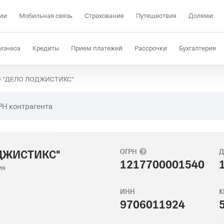
ии
Мобильная связь
Страхование
Путешествия
Долями
изнеса
Кредиты
Прием платежей
Рассрочки
Бухгалтерия
 "ДЕЛО ЛОДЖИСТИКС"
Депозиты
КЭДО
Отраслевые решения
Проверка контрагент
РН контрагента
ОДЖИСТИКС"
ОГРН
Д
1217700001540
ия
ИНН
К
9706011924