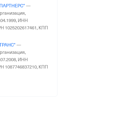
ПАРТНЕРС"
—
рганизация,
04.1999,
ИНН
Н 1025202617461,
КПП
ТРАНС"
—
рганизация,
07.2008,
ИНН
Н 1087746837210,
КПП
ЙДИНГ"
—
Действующая
гистрация 07.06.2013,
7,
ОГРН 1132310006696,
ействующая
гистрация 09.04.2020,
6,
ОГРН 1207700151427,