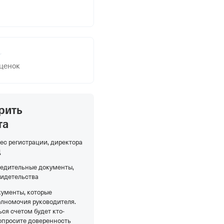
оценок
рить
та
ес регистрации, директора
Д
редительные документы,
видетельства
кументы, которые
олномочия руководителя.
ся счетом будет кто-
опросите доверенность