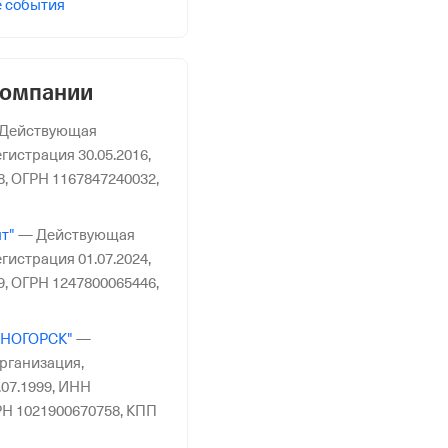
е события
компании
Действующая
гистрация 30.05.2016,
8,
ОГРН 1167847240032,
т"
—
Действующая
гистрация 01.07.2024,
9,
ОГРН 1247800065446,
ЯНОГОРСК"
—
рганизация,
07.1999,
ИНН
Н 1021900670758,
КПП