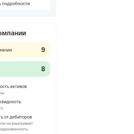
ь подробности
компании
9
мания
8
ость активов
ны
квидность
го
ь от дебиторов
ти не взыскивает
 задолженность