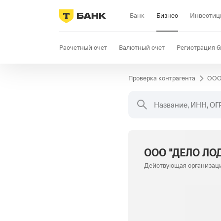
Банк
Бизнес
Инвестиц
Расчетный счет
Валютный счет
Регистрация б
Проверка контрагента
ООО
Бизнес-карта
Продажи
Селлер
Госзакупки
Название, ИНН, ОГ
ООО "ДЕЛО Л
Действующая организац