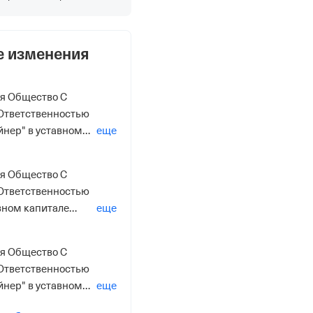
е изменения
ля Общество С
Ответственностью
йнер" в уставном
еще
илась с 99% на 0%
ля Общество С
Ответственностью
авном капитале
еще
% на 0%
ля Общество С
Ответственностью
йнер" в уставном
еще
лась с 99 000 ₽