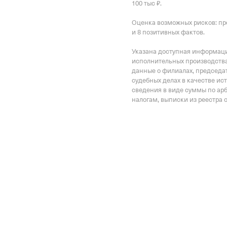
100 тыс ₽.
Российской Федерации 
Оценка возможных рисков: пр
и 8 позитивных фактов.
Регистрационный ном
1112949290
Указана доступная информация
исполнительных производства
Дата регистрации
данные о филиалах, председат
судебных делах в качестве ис
4 июня 2024
сведения в виде суммы по ар
налогам, выписки из реестра 
Наименование террито
Отделение Фонда Пенси
Российской Федерации 