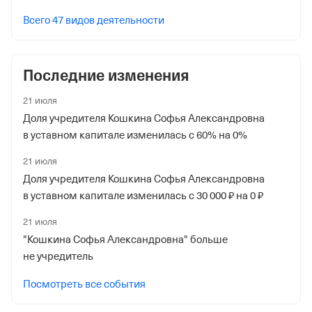
Дата регистрации
Всего 47 видов деятельности
7 ноября 2022
Наименование территориального органа
Последние изменения
Отделение Фонда Пенсионного и Социального
Страхования Российской Федерации по гор. Москве и
21 июля
Московской обл.
Доля учредителя Кошкина Софья Александровна
в уставном капитале изменилась с 60% на 0%
Регистрационный номер ФссРФ
21 июля
1049611385
Доля учредителя Кошкина Софья Александровна
Дата регистрации
в уставном капитале изменилась с 30 000 ₽ на 0 ₽
7 ноября 2022
21 июля
Наименование территориального органа
"Кошкина Софья Александровна" больше
не учредитель
Отделение Фонда Пенсионного и Социального
Страхования Российской Федерации по гор. Москве и
Посмотреть все события
Московской обл.