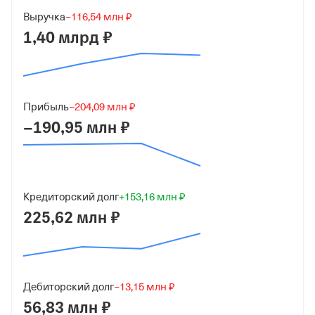
Средний бизнес
Выручка
−116,54 млн ₽
Дата регистрации
1,40 млрд ₽
3 ноября 2022
Краткое название
ООО "ТИП"
Прибыль
−204,09 млн ₽
−190,95 млн ₽
Юридический адрес
101000, г Москва, Уланский пер, д 22 стр 1, помещ
1Н/6
ИНН
Кредиторский долг
+153,16 млн ₽
7708411025
225,62 млн ₽
ОГРН
1227700721335
от 3 ноября 2022
Дебиторский долг
−13,15 млн ₽
56,83 млн ₽
КПП