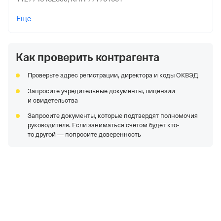
ООО "СТРОЙДОРСЕРВИС"
—
Действующая
Еще
организация,
Регистрация 27.02.2007,
ИНН
2724103237,
ОГРН 1072724001393,
КПП 272401001
Как проверить контрагента
АО "ОПК"
—
Действующая организация,
Регистрация
15.03.2002,
ИНН 5033008854,
ОГРН 1025004541847,
КПП
Проверьте адрес регистрации, директора и коды ОКВЭД
503301001
Запросите учредительные документы, лицензии
АО "НОРИЛЬСКГАЗПРОМ"
—
Действующая
и свидетельства
организация,
Регистрация 16.08.2000,
ИНН
Запросите документы, которые подтвердят полномочия
2457002628,
ОГРН 1022401623408,
КПП 245701001
руководителя. Если заниматься счетом будет кто-
НАО "МФК СЕВЕРО-ЗАПАД"
—
Действующая
то другой — попросите доверенность
организация,
Регистрация 16.04.1992,
ИНН
7806005744,
ОГРН 1027804176267,
КПП 780201001
ООО "ИНТЕРМЕТГРУПП"
—
Действующая
организация,
Регистрация 26.07.2007,
ИНН
7730565447,
ОГРН 1077758343134,
КПП 770301001