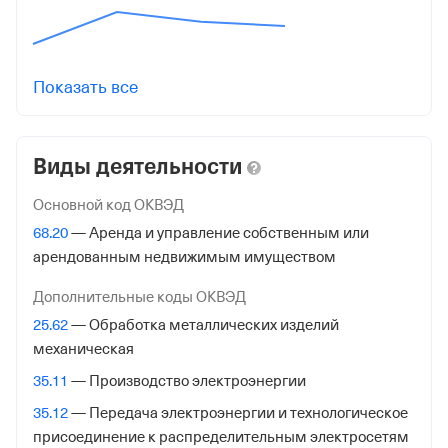
770801001
Регистрация ФНС
Показать все
Дата регистрации
3 ноября 2022
Виды деятельности
Налоговая
Межрайонная Инспекция Федеральной Налоговой
Основной код ОКВЭД
Службы № 46 по гор. Москве
68.20
— Аренда и управление собственным или
арендованным недвижимым имуществом
Адрес налоговой
125373, гор. Москва, Походный Проезд, Домовладение
Дополнительные коды ОКВЭД
3, стр. 2
25.62
— Обработка металлических изделий
механическая
Внебюджетные фонды
35.11
— Производство электроэнергии
Регистрационный номер в ПФР
35.12
— Передача электроэнергии и технологическое
1049611385
присоединение к распределительным электросетям