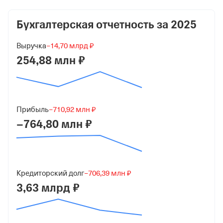
10 000 ₽ (100%)
Бухгалтерская отчетность за
2025
Форма
Малый бизнес
Выручка
−14,70 млрд ₽
Дата регистрации
254,88 млн ₽
8 апреля 2022
Краткое название
ООО "Фортап"
Прибыль
−710,92 млн ₽
−764,80 млн ₽
Юридический адрес
192029, гор. Санкт-Петербург, Вн.Тер.Г.
Муниципальный округ Ивановский, ул. Дудко, д. 3,
Литера М, Помещ. 3-Н, офис №1
Кредиторский долг
−706,39 млн ₽
ИНН
3,63 млрд ₽
7811773928
ОГРН