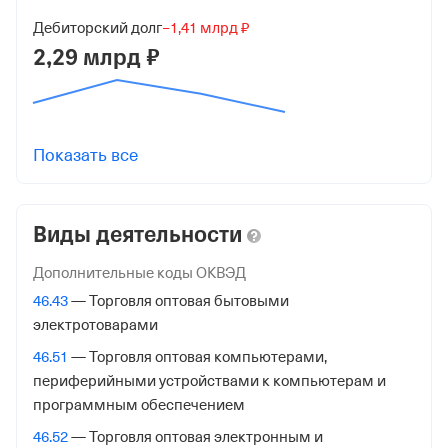
1227800043404
Дебиторский долг
−1,41 млрд ₽
от 8 апреля 2022
2,29 млрд ₽
КПП
781101001
Регистрация ФНС
Показать все
Дата регистрации
8 апреля 2022
Виды деятельности
Налоговая
Дополнительные коды ОКВЭД
Межрайонная Инспекция Федеральной Налоговой
46.43
— Торговля оптовая бытовыми
Службы №15 по Санкт-Петербургу
электротоварами
Адрес налоговой
46.51
— Торговля оптовая компьютерами,
периферийными устройствами к компьютерам и
190068, Санкт-Петербург гор., Канала Грибоедова Наб,
программным обеспечением
Д 133литерб,
46.52
— Торговля оптовая электронным и