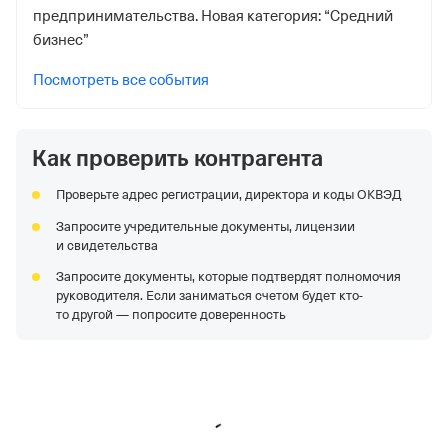
Отделение Фонда Пенсионного и Социального
предпринимательства. Новая категория: “Средний
Страхования Российской Федерации по Санкт-
бизнес”
Петербургу и Ленинградской обл.
Посмотреть все события
Как проверить контрагента
Проверьте адрес регистрации, директора и коды ОКВЭД
Запросите учредительные документы, лицензии
и свидетельства
Запросите документы, которые подтвердят полномочия
руководителя. Если заниматься счетом будет кто-
то другой — попросите доверенность