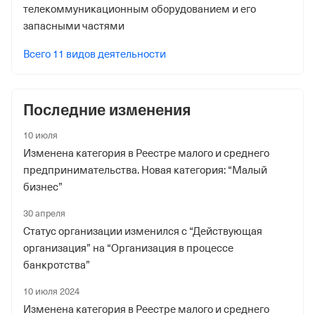
Внебюджетные фонды
телекоммуникационным оборудованием и его
запасными частями
Регистрационный номер в ПФР
1098971185
Всего 11 видов деятельности
Дата регистрации
12 апреля 2022
Последние изменения
Наименование территориального органа
10 июля
Отделение Фонда Пенсионного и Социального
Изменена категория в Реестре малого и среднего
Страхования Российской Федерации по Санкт-
предпринимательства. Новая категория: “Малый
Петербургу и Ленинградской обл.
бизнес”
Регистрационный номер ФссРФ
30 апреля
1098971185
Статус организации изменился с “Действующая
организация” на “Организация в процессе
Дата регистрации
банкротства”
12 апреля 2022
10 июля 2024
Наименование территориального органа
Изменена категория в Реестре малого и среднего