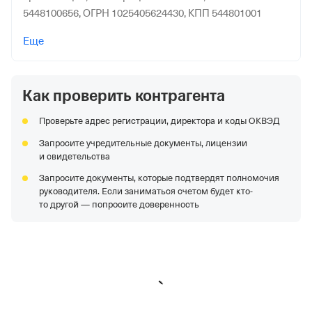
5448100656,
ОГРН 1025405624430,
КПП 544801001
ОАО "КРАСЦВЕТМЕТ"
—
Действующая организация,
Еще
Регистрация 27.12.1994,
ИНН 2451000818,
ОГРН
1022402056324,
КПП 246201001
Как проверить контрагента
ООО "Мкт"
—
Организация в процессе банкротства,
Регистрация 02.02.2007,
ИНН 7811365157,
ОГРН
Проверьте адрес регистрации, директора и коды ОКВЭД
1079847067046,
КПП 771801001
Запросите учредительные документы, лицензии
АО "Айсорс"
—
Действующая организация,
и свидетельства
Регистрация 22.10.2020,
ИНН 9706009675,
ОГРН
Запросите документы, которые подтвердят полномочия
1207700393977,
КПП 770601001
руководителя. Если заниматься счетом будет кто-
ООО "СТД "ПЕТРОВИЧ"
—
Действующая организация,
то другой — попросите доверенность
Регистрация 16.03.2006,
ИНН 7802348846,
ОГРН
1067847545655,
КПП 781601001
ООО "ГРИГОРЯН ИНВЕСТ"
—
Действующая
организация,
Регистрация 10.03.2022,
ИНН
2311331136,
ОГРН 1222300011328,
КПП 231101001