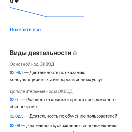
0 ₽
231201001
Регистрация ФНС
Дата регистрации
Показать все
23 августа 2024
Налоговая
Виды деятельности
Межрайонная Инспекция Федеральной Налоговой
Службы № 16 по Краснодарскому краю
Основной код ОКВЭД
63.99.1
— Деятельность по оказанию
Адрес налоговой
консультационных и информационных услуг
350020, Краснодар гор., Коммунаров ул. Д 235,
Дополнительные коды ОКВЭД
Внебюджетные фонды
62.01
— Разработка компьютерного программного
обеспечения
Регистрационный номер в ПФР
62.02.3
— Деятельность по обучению пользователей
1087547822
62.09
— Деятельность, связанная с использованием
Дата регистрации