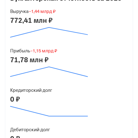
Малый бизнес
Выручка
−1,44 млрд ₽
Дата регистрации
772,41 млн ₽
29 июня 2023
Краткое название
ООО "ИНСТИТУТ ИСХОДНЫЙ КОД"
Прибыль
−1,15 млрд ₽
71,78 млн ₽
Юридический адрес
350088, г Краснодар, ул им. Тюляева, д 2/2, кв 39
ИНН
5074082536
Кредиторский долг
0 ₽
ОГРН
1235000082173
от 29 июня 2023
Дебиторский долг
КПП