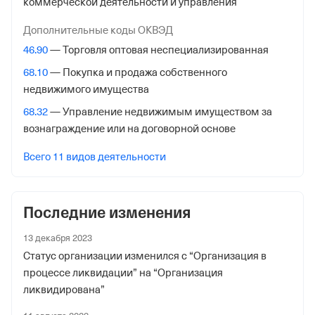
коммерческой деятельности и управления
125373, гор. Москва, Походный Проезд, Домовладение
3, стр. 2
Дополнительные коды ОКВЭД
46.90
— Торговля оптовая неспециализированная
Внебюджетные фонды
68.10
— Покупка и продажа собственного
Регистрационный номер в ПФР
недвижимого имущества
087102086782
68.32
— Управление недвижимым имуществом за
вознаграждение или на договорной основе
Дата регистрации
27 апреля 2012
Всего 11 видов деятельности
Наименование территориального органа
Отделение Фонда Пенсионного и Социального
Последние изменения
Страхования Российской Федерации по гор. Москве и
Московской обл.
13 декабря 2023
Статус организации изменился с “Организация в
Регистрационный номер ФссРФ
процессе ликвидации” на “Организация
770402499977041
ликвидирована”
Дата регистрации