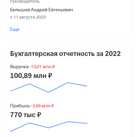
Руководитель
Белышев Андрей Евгеньевич
с 11 августа 2023
Учредители
Еще
Белышев Андрей Евгеньевич
20 000 ₽ (100%)
Бухгалтерская отчетность за
2022
Форма
Малый бизнес
Выручка
−13,01 млн ₽
Дата регистрации
100,89 млн ₽
15 декабря 2008
Краткое название
ООО "КВАНТУМКОНСАЛТИНГ"
Прибыль
−3,56 млн ₽
770 тыс ₽
Юридический адрес
109240, г Москва, ул Гончарная, д 21
ИНН