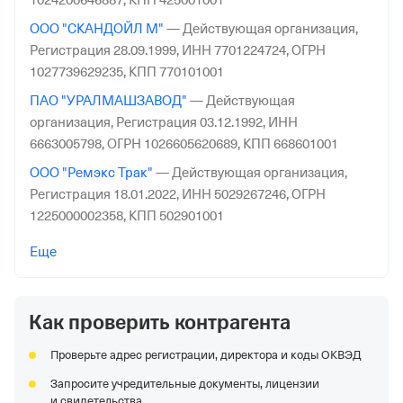
1024200646887,
КПП 425001001
ООО "СКАНДОЙЛ М"
—
Действующая организация,
Регистрация 28.09.1999,
ИНН 7701224724,
ОГРН
1027739629235,
КПП 770101001
ПАО "УРАЛМАШЗАВОД"
—
Действующая
организация,
Регистрация 03.12.1992,
ИНН
6663005798,
ОГРН 1026605620689,
КПП 668601001
ООО "Ремэкс Трак"
—
Действующая организация,
Регистрация 18.01.2022,
ИНН 5029267246,
ОГРН
1225000002358,
КПП 502901001
АО "РН-ТВЕРЬ"
—
Действующая организация,
Еще
Регистрация 29.01.1996,
ИНН 6905035353,
ОГРН
1026900510120,
КПП 695001001
Как проверить контрагента
ООО "СЯОМИ"
—
Действующая организация,
Регистрация 30.08.2018,
ИНН 7726439295,
ОГРН
Проверьте адрес регистрации, директора и коды ОКВЭД
1187746785819,
КПП 772701001
Запросите учредительные документы, лицензии
ООО "НИЖЕГОРОДСКИЕ АВТОКОМПОНЕНТЫ"
—
и свидетельства