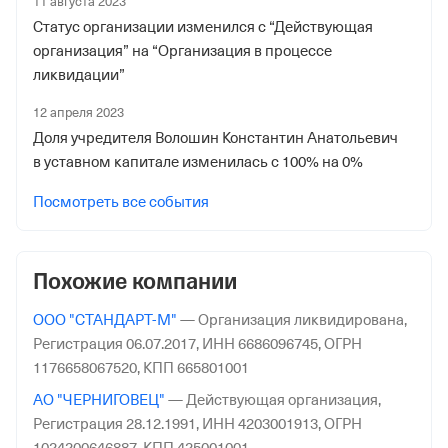
11 августа 2023
16 декабря 2008
Статус организации изменился с “Действующая
организация” на “Организация в процессе
Наименование территориального органа
ликвидации”
Отделение Фонда Пенсионного и Социального
12 апреля 2023
Страхования Российской Федерации по гор. Москве и
Доля учредителя Волошин Константин Анатольевич
Московской обл.
в уставном капитале изменилась с 100% на 0%
Посмотреть все события
Похожие компании
ООО "СТАНДАРТ-М"
—
Организация ликвидирована,
Регистрация 06.07.2017,
ИНН 6686096745,
ОГРН
1176658067520,
КПП 665801001
АО "ЧЕРНИГОВЕЦ"
—
Действующая организация,
Регистрация 28.12.1991,
ИНН 4203001913,
ОГРН