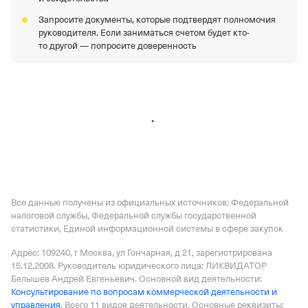
Действующая организация,
Регистрация 07.10.2008,
Запросите документы, которые подтвердят полномочия
ИНН 5256083213,
ОГРН 1085256007825,
КПП 525601001
руководителя. Если заниматься счетом будет кто-
АО "РОССЕТИ ЯНТАРЬ"
—
Действующая организация,
то другой — попросите доверенность
Регистрация 14.01.1994,
ИНН 3903007130,
ОГРН
1023900764832,
КПП 390601001
ООО "Каскад"
—
Действующая организация,
Регистрация 30.05.2014,
ИНН 7727835943,
ОГРН
1147746609207,
КПП 772701001
Все данные получены из официальных источников: Федеральной
налоговой службы, Федеральной службы государственной
статистики, Единой информационной системы в сфере закупок
Адрес: 109240, г Москва, ул Гончарная, д 21
, зарегистрирована
15.12.2008.
Руководитель юридического лица: ЛИКВИДАТОР
Белышев Андрей Евгеньевич.
Основной вид деятельности:
Консультирование по вопросам коммерческой деятельности и
управления
.
Всего 11 видов деятельности.
Основные реквизиты: