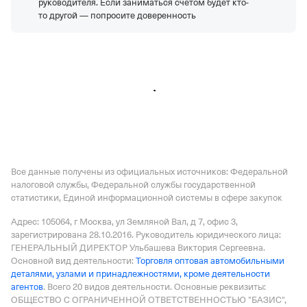
руководителя. Если заниматься счетом будет кто-
ООО "ТЗК "КРЫЛАТСКИЙ"
—
Действующая
то другой — попросите доверенность
организация,
Регистрация 13.07.2015,
ИНН
1831174103,
ОГРН 1151831003675,
КПП 183101001
ООО "ПАСКЕР ЛТД"
—
Действующая организация,
Регистрация 16.12.1996,
ИНН 7719146925,
ОГРН
1027739119220,
КПП 771801001
Все данные получены из официальных источников: Федеральной
налоговой службы, Федеральной службы государственной
статистики, Единой информационной системы в сфере закупок
Адрес: 105064, г Москва, ул Земляной Вал, д 7, офис 3
,
зарегистрирована 28.10.2016.
Руководитель юридического лица:
ГЕНЕРАЛЬНЫЙ ДИРЕКТОР Ульбашева Виктория Сергеевна.
Основной вид деятельности:
Торговля оптовая автомобильными
деталями, узлами и принадлежностями, кроме деятельности
агентов
.
Всего 20 видов деятельности.
Основные реквизиты:
ОБЩЕСТВО С ОГРАНИЧЕННОЙ ОТВЕТСТВЕННОСТЬЮ "БАЗИС",