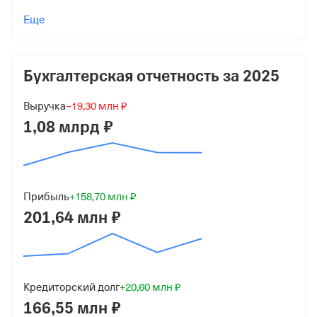
Учредители
Еще
Басалов Игорь Александрович
10 000 ₽ (100%)
Бухгалтерская отчетность за
2025
Форма
Средний бизнес
Выручка
−19,30 млн ₽
Дата регистрации
1,08 млрд ₽
28 октября 2016
Краткое название
ООО "БАЗИС"
Прибыль
+158,70 млн ₽
201,64 млн ₽
Юридический адрес
105064, г Москва, ул Земляной Вал, д 7, офис 3
ИНН
7709978441
Кредиторский долг
+20,60 млн ₽
166,55 млн ₽
ОГРН