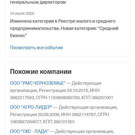
генеральным директором
Отделение Фонда Пенсионного и Социального
10 июля 2025
Страхования Российской Федерации по гор. Москве и
Изменена категория в Реестре малого и среднего
Московской обл.
предпринимательства. Новая категория: “Средний
бизнес”
Посмотреть все события
Похожие компании
ООО "РМС ЧЕРНОЗЕМЬЕ"
—
Действующая
организация,
Регистрация 29.10.2015,
ИНН
3662217593,
ОГРН 1153668060700,
КПП 366201001
ООО "АГРО-ЛИДЕР"
—
Действующая организация,
Регистрация 20.09.2006,
ИНН 3662114767,
ОГРН
1063667264077,
КПП 366101001
ООО "СКС - ЛАДА"
—
Действующая организация,