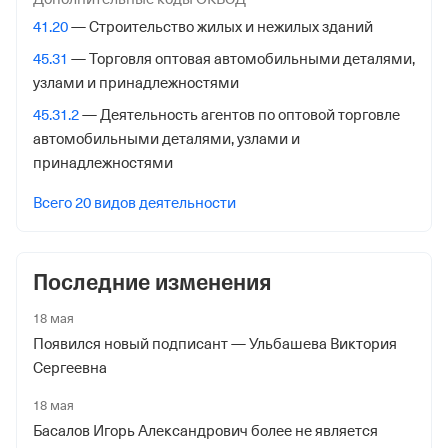
Внебюджетные фонды
41.20
— Строительство жилых и нежилых зданий
Регистрационный номер в ПФР
45.31
— Торговля оптовая автомобильными деталями,
узлами и принадлежностями
1092317617
45.31.2
— Деятельность агентов по оптовой торговле
Дата регистрации
автомобильными деталями, узлами и
31 октября 2016
принадлежностями
Наименование территориального органа
Всего 20 видов деятельности
Отделение Фонда Пенсионного и Социального
Страхования Российской Федерации по гор. Москве и
Московской обл.
Последние изменения
Регистрационный номер ФссРФ
18 мая
1092317617
Появился новый подписант — Ульбашева Виктория
Сергеевна
Дата регистрации
2 ноября 2016
18 мая
Басалов Игорь Александрович более не является
Наименование территориального органа