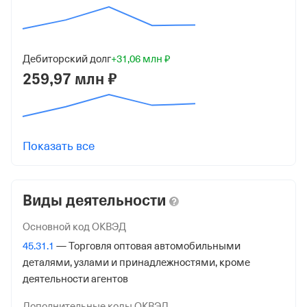
5167746269345
от 28 октября 2016
Дебиторский долг
+31,06 млн ₽
КПП
259,97 млн ₽
770901001
Регистрация ФНС
Дата регистрации
Показать все
28 октября 2016
Налоговая
Виды деятельности
Межрайонная Инспекция Федеральной Налоговой
Службы № 46 по гор. Москве
Основной код ОКВЭД
45.31.1
— Торговля оптовая автомобильными
Адрес налоговой
деталями, узлами и принадлежностями, кроме
125373, гор. Москва, Походный Проезд, Домовладение
деятельности агентов
3, стр. 2
Дополнительные коды ОКВЭД