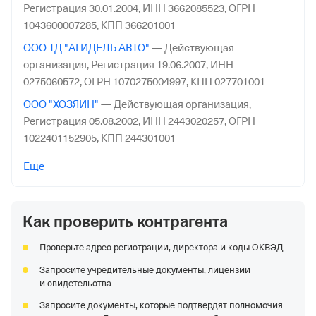
Регистрация 30.01.2004,
ИНН 3662085523,
ОГРН
1043600007285,
КПП 366201001
ООО ТД "АГИДЕЛЬ АВТО"
—
Действующая
организация,
Регистрация 19.06.2007,
ИНН
0275060572,
ОГРН 1070275004997,
КПП 027701001
ООО "ХОЗЯИН"
—
Действующая организация,
Регистрация 05.08.2002,
ИНН 2443020257,
ОГРН
1022401152905,
КПП 244301001
ООО "Ютк"
—
Действующая организация,
Еще
Регистрация 22.03.2011,
ИНН 2315166155,
ОГРН
1112315002260,
КПП 231501001
Как проверить контрагента
ООО "АГРОЦЕНТРЗАХАРОВО"
—
Действующая
организация,
Регистрация 23.03.2004,
ИНН
Проверьте адрес регистрации, директора и коды ОКВЭД
5032111175,
ОГРН 1045006456714,
КПП 503201001
Запросите учредительные документы, лицензии
ООО "ВАРУС"
—
Действующая организация,
и свидетельства
Регистрация 27.10.2009,
ИНН 7725679939,
ОГРН
Запросите документы, которые подтвердят полномочия
1097746660670,
КПП 773501001