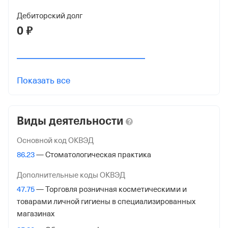
Краткое название
Дебиторский долг
ООО "РУДЕНТА ФЭМИЛИ"
0 ₽
Юридический адрес
125252, г Москва, проезд Берёзовой Рощи, д 8, помещ
II, ком 12
Показать все
ИНН
7714417949
Виды деятельности
ОГРН
5177746179397
Основной код ОКВЭД
от 8 ноября 2017
86.23
— Стоматологическая практика
КПП
Дополнительные коды ОКВЭД
771401001
47.75
— Торговля розничная косметическими и
товарами личной гигиены в специализированных
Регистрация ФНС
магазинах
Дата регистрации