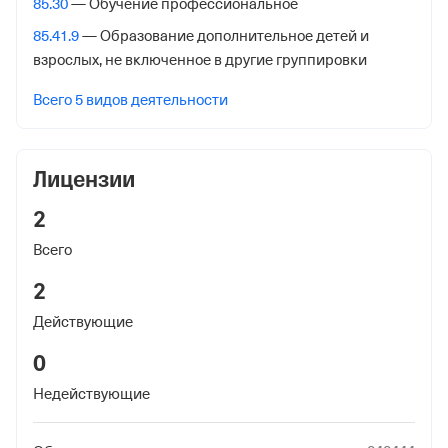
85.30
— Обучение профессиональное
8 ноября 2017
85.41.9
— Образование дополнительное детей и
взрослых, не включенное в другие группировки
Налоговая
Межрайонная Инспекция Федеральной Налоговой
Всего 5 видов деятельности
Службы № 46 по гор. Москве
Адрес налоговой
Лицензии
125373, гор. Москва, Походный Проезд, Домовладение
3, стр. 2
2
Всего
Внебюджетные фонды
2
Регистрационный номер в ПФР
Действующие
1088887185
0
Дата регистрации
9 ноября 2017
Недействующие
Наименование территориального органа