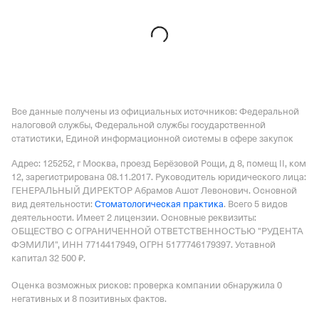
ЛПУП САНАТОРИЙ "ИМ. М.Ю. ЛЕРМОНТОВА"
—
Действующая организация,
Регистрация 29.06.1999,
ИНН 2632053770,
ОГРН 1022601620139,
КПП 263201001
Все данные получены из официальных источников: Федеральной
налоговой службы, Федеральной службы государственной
статистики, Единой информационной системы в сфере закупок
Адрес: 125252, г Москва, проезд Берёзовой Рощи, д 8, помещ II, ком
12
, зарегистрирована 08.11.2017.
Руководитель юридического лица:
ГЕНЕРАЛЬНЫЙ ДИРЕКТОР Абрамов Ашот Левонович.
Основной
вид деятельности:
Стоматологическая практика
.
Всего 5 видов
деятельности.
Имеет
2 лицензии
.
Основные реквизиты:
ОБЩЕСТВО С ОГРАНИЧЕННОЙ ОТВЕТСТВЕННОСТЬЮ "РУДЕНТА
ФЭМИЛИ", ИНН 7714417949, ОГРН 5177746179397.
Уставной
капитал 32 500 ₽.
Оценка возможных рисков: проверка компании обнаружила 0
негативных и 8 позитивных фактов.