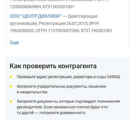
1205000063894,
КПП 503201001
ООО "ЦЕНТР ДИАЛИЗА"
—
Действующая
организация,
Регистрация 26.07.2013,
ИНН
7453258025,
ОГРН 1137453007394,
КПП 745301001
ООО "ВАЙДЕНТ"
—
Действующая организация,
Еще
Регистрация 10.08.2016,
ИНН 2013005730,
ОГРН
1162036056160,
КПП 201301001
Как проверить контрагента
ООО "МЕДГАРД-ОРЕНБУРГ"
—
Действующая
организация,
Регистрация 15.04.2016,
ИНН
Проверьте адрес регистрации, директора и коды ОКВЭД
5610219642,
ОГРН 1165658060380,
КПП 561001001
Запросите учредительные документы, лицензии
СПК КОЛХОЗ "ГИГАНТ"
—
Действующая организация,
и свидетельства
Регистрация 31.07.2000,
ИНН 2605001853,
ОГРН
Запросите документы, которые подтвердят полномочия
1022602422545,
КПП 260501001
руководителя. Если заниматься счетом будет кто-
АО "КЛИНИЧЕСКИЙ САНАТОРИЙ "ПОЛТАВА"
—
то другой — попросите доверенность
Действующая организация,
Регистрация 28.07.2006,
ИНН 9107000497,
ОГРН 1149102029713,
КПП 770101001