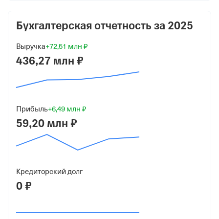
10 562,5 ₽ (33%)
Бухгалтерская отчетность за
2025
Махмутходжаев Аскар Саиткамилович
3 250 ₽ (10%)
Выручка
+72,51 млн ₽
436,27 млн ₽
Крайнов Андрей Валентинович
4 062,5 ₽ (13%)
Худавердян Тигран Левикович
10 562,5 ₽ (33%)
Прибыль
+6,49 млн ₽
59,20 млн ₽
Олихейко Александр Алексеевич
4 062,5 ₽ (13%)
Форма
Малый бизнес
Кредиторский долг
0 ₽
Дата регистрации
8 ноября 2017