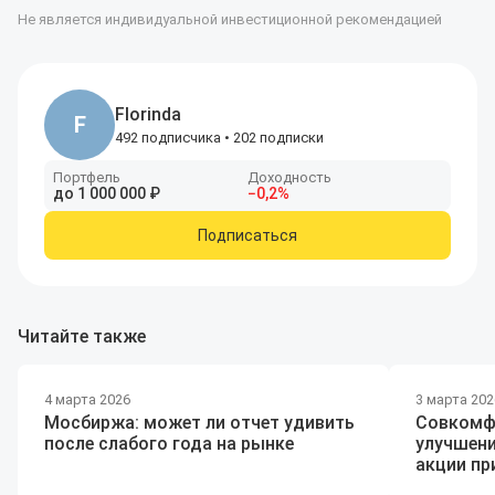
Не является индивидуальной инвестиционной рекомендацией
Florinda
F
492 подписчика
•
202 подписки
Портфель
Доходность
до
1
000
000
₽
−
0
,2
%
Подписаться
Читайте также
4 марта 2026
3 марта 202
Мосбиржа: может ли отчет удивить
Совкомф
после слабого года на рынке
улучшени
акции п