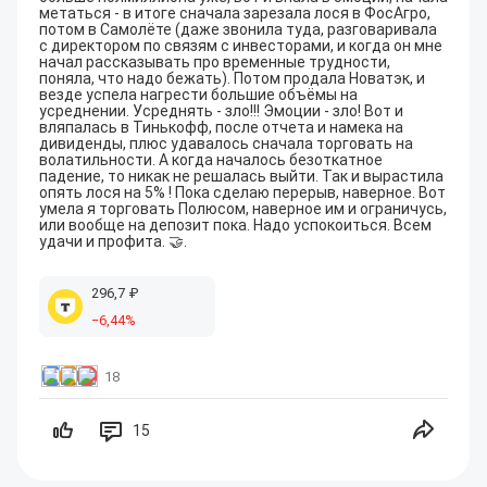
метаться - в итоге сначала зарезала лося в ФосАгро, 
потом в Самолёте (даже звонила туда, разговаривала 
с директором по связям с инвесторами, и когда он мне 
начал рассказывать про временные трудности, 
поняла, что надо бежать). Потом продала Новатэк, и 
везде успела нагрести большие объёмы на 
усреднении. Усреднять - зло!!! Эмоции - зло! Вот и 
вляпалась в Тинькофф, после отчета и намека на 
дивиденды, плюс удавалось сначала торговать на 
волатильности. А когда началось безоткатное 
падение, то никак не решалась выйти. Так и вырастила 
опять лося на 5% ! Пока сделаю перерыв, наверное. Вот 
умела я торговать Полюсом, наверное им и ограничусь, 
или вообще на депозит пока. Надо успокоиться. Всем 
удачи и профита. 🤝.
296
,7
₽
−
6
,44
%
18
15