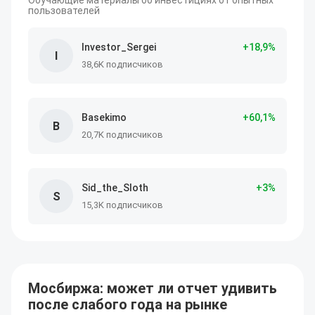
Обучающие материалы об инвестициях от опытных
пользователей
Investor_Sergei
+
18
,9
%
I
38,6K подписчиков
Basekimo
+
60
,1
%
B
20,7K подписчиков
Sid_the_Sloth
+
3
%
S
15,3K подписчиков
Мосбиржа: может ли отчет удивить
после слабого года на рынке