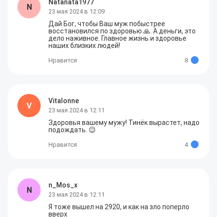
Natanata1977
N
23 мая 2024 в 12:09
Дай Бог, чтобы Ваш муж побыстрее 
восстановился по здоровью 🙏. А деньги, это 
дело наживное. Главное жизнь и здоровье 
наших близких людей!
Нравится
8
Vitalonne
V
23 мая 2024 в 12:11
Здоровья вашему мужу! Тинëк вырастет, надо 
подождать. 😉
Нравится
4
n_Mos_x
N
23 мая 2024 в 12:11
Я тоже вышел на 2920, и как на зло поперло 
вверх