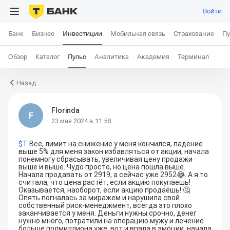
Войти
Банк
Бизнес
Инвестиции
Мобильная связь
Страхование
Пу
Обзор
Каталог
Пульс
Аналитика
Академия
Терминал
Назад
Florinda
F
23 мая 2024 в 11:58
$
T
 Все, лимит на снижение у меня кончился, падение
выше 5% для меня закон избавляться от акции, начала 
понемногу сбрасывать, увеличивая цену продажи 
выше и выше. Чудо просто, но цена пошла выше. 
Начала продавать от 2919, а сейчас уже 2952😂. А я то 
считала, что цена растёт, если акцию покупаешь! 
Оказывается, наоборот, если акцию продаёшь! 🤔 
Опять погналась за миражем и нарушила свой 
собственный риск-менеджмент, всегда это плохо 
заканчивается у меня. Деньги нужны срочно, денег 
нужно много, потратили на операцию мужу и лечение 
больше полмиллиона уже, вот и впала в эмоции, начала 