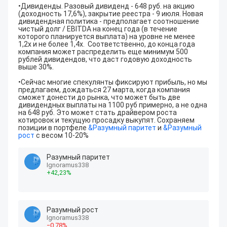
•Дивиденды. Разовый дивиденд - 648 руб. на акцию 
(доходность 17,6%), закрытие реестра - 9 июля. Новая 
дивидендная политика - предполагает соотношение 
чистый долг / EBITDA на конец года (в течение 
которого планируется выплата) на уровне не менее 
1,2х и не более 1,4х.  Соответственно, до конца года 
компания может распределить еще минимум 500 
рублей дивидендов, что даст годовую доходность 
выше 30%.

•Сейчас многие спекулянты фиксируют прибыль, но мы 
предлагаем, дождаться 27 марта, когда компания 
сможет донести до рынка, что может быть две 
дивидендных выплаты на 1100 руб примерно, а не одна 
на 648 руб. Это может стать драйвером роста 
котировок и текущую просадку выкупят. Сохраняем 
позиции в портфеле 
&
Разумный паритет
 и 
&
Разумный 
рост
 с весом 10-20%
Разумный паритет
Ignoramus338
+
42
,23
%
Разумный рост
Ignoramus338
−
0
,78
%