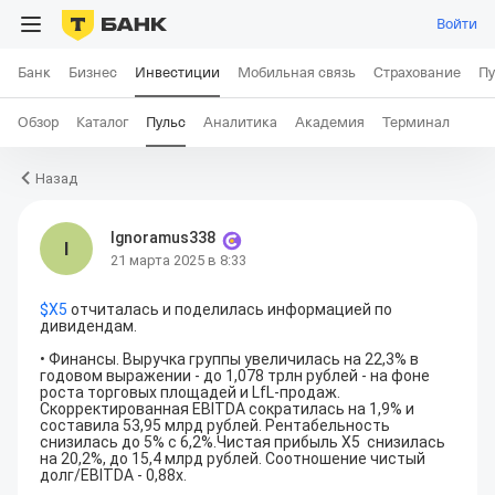
Войти
Банк
Бизнес
Инвестиции
Мобильная связь
Страхование
Пу
Обзор
Каталог
Пульс
Аналитика
Академия
Терминал
Назад
Ignoramus338
I
21 марта 2025 в 8:33
$
X5
 отчиталась и поделилась информацией по 
дивидендам
. 

• Финансы. Выручка группы увеличилась на 22,3% в 
годовом выражении - до 1,078 трлн рублей - на фоне 
роста торговых площадей и LfL-продаж. 
Скорректированная EBITDA сократилась на 1,9% и 
составила 53,95 млрд рублей. Рентабельность 
снизилась до 5% с 6,2%.Чистая прибыль X5  снизилась 
на 20,2%, до 15,4 млрд рублей. Соотношение чистый 
долг/EBITDA - 0,88x.
