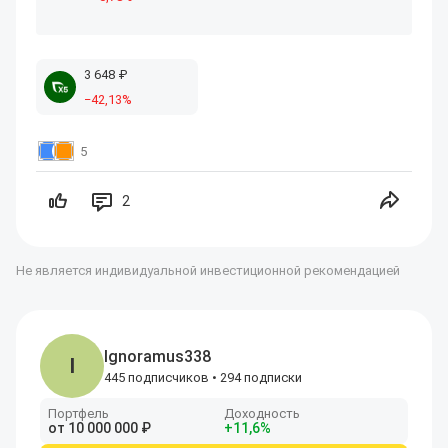
3
648
₽
−
42
,13
%
5
2
Не является индивидуальной инвестиционной рекомендацией
Ignoramus338
I
445 подписчиков
•
294 подписки
Портфель
Доходность
от
10
000
000
₽
+
11
,6
%