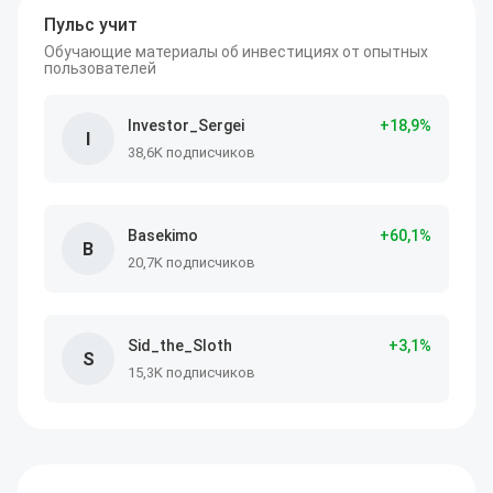
Пульс учит
Обучающие материалы об инвестициях от опытных
пользователей
Investor_Sergei
+
18
,9
%
I
38,6K подписчиков
Basekimo
+
60
,1
%
B
20,7K подписчиков
Sid_the_Sloth
+
3
,1
%
S
15,3K подписчиков