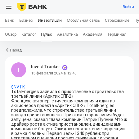
Войти
Банк
Бизнес
Инвестиции
Мобильная связь
Страхование
Пу
Обзор
Каталог
Пульс
Аналитика
Академия
Терминал
Назад
InvestTracker
I
15 февраля 2024 в 12:43
$
NVTK
TotalEnergies заявила о приостановке строительства 
третьей линии «Арктик СПГ-2»

Французская энергетическая компания и один из 
акционеров проекта «Арктик СПГ-2» TotalEnergies 
предположила, что строительство третьей линии 
завода приостановлено. При этом вторая линия будет 
запущена, сказал глава компании Патрик Пуянне. Что ж 
драйвер роста актива приостановлен, дивидендами 
компания не балует. Ожидаю продолжение коррекции 
в рамка 4 волны. Первая цель-1340 рублей; при 
негативном сценарии прогноз снижения до уровня 