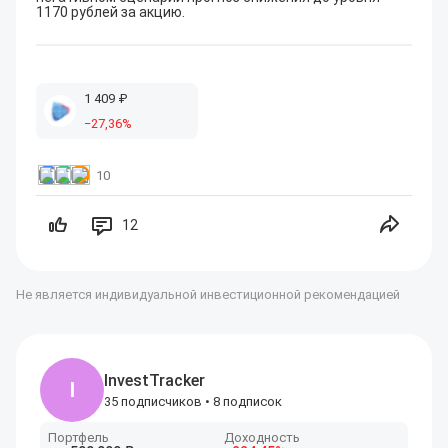
1170 рублей за акцию.
1
409
₽
−
27
,36
%
10
12
Не является индивидуальной инвестиционной рекомендацией
InvestTracker
I
35 подписчиков
•
8 подписок
Портфель
Доходность