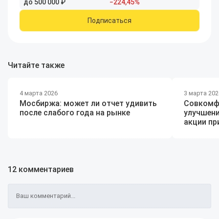
до
500
000
₽
−
224
,45
%
Подписаться
Читайте также
4 марта 2026
3 марта 202
Мосбиржа: может ли отчет удивить
Совкомф
после слабого года на рынке
улучшени
акции п
12 комментариев
Ваш комментарий...