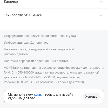
Карьера
Технологии от Т‑Банка
Информация для получателей финансовых услуг
Информация для Депонентов
Не является индивидуальной инвестиционной
рекомендацией
Политика обработки персональных данных
АО «ТБанк», лицензия на осуществление брокерской деятельности
№ 045-14050-100000, лицензия на осуществление депозитарной
деятельности № 045-14051-000100, выданы Банком
России 06.03.2018 г. (без ограничения срока действия).
Мы используем
куки
, чтобы делать сайт
Хорошо
© 2006—2026, АО «ТБанк», официальный сайт,
универсальная
удобным для вас
Войти в Пульс
лицензия ЦБ РФ № 2673