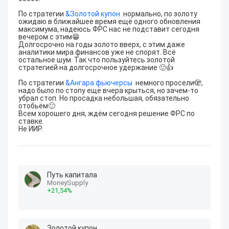
По стратегии 
&
Золотой купон
  нормально, по золоту 
ожидаю в ближайшее время ещё одного обновления 
максимума, надеюсь ФРС нас не подставит сегодня 
вечером с этим😁

Долгосрочно на годы золото вверх, с этим даже 
аналитики мира финансов уже не спорят. Всё 
остальное шум. Так что пользуйтесь золотой 
стратегией на долгосрочное удержание 🙂👍

По стратегии 
&
Ангара фьючерсы
  немного просели🫣, 
надо было по стопу ещё вчера крыться, но зачем-то 
убрал стоп. Но просадка небольшая, обязательно 
отобьём🙂

Всем хорошего дня, ждём сегодня решение ФРС по 
ставке.

Не ИИР.
Путь капитала
MoneySupply
+
21
,54
%
Золотой купон