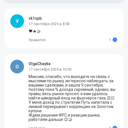
vk1spb
V
17 сентября 2025 в 8:58
❤️🔥🤝
Нравится
1
OlgaChayka
O
17 сентября 2025 в 10:00
Максим, спасибо, что выходите на связь с 
мыслями по рынку, интересно наблюдать за 
вашими сделками, я зашла 9 сентября, 
поэтому пока % дохода скромный, однако, вы 
правы, весь рынок просел, а вам удалось 
найти шикарный вход на фьючерсе газа 👏🏻

У меня доход по стратегии Путь капитала с 
лихвой перекрывает коррекцию на Золотом 
купоне. 

Ждем решения ФРС и реакции рынка, 
работаем дальше 😉🤝