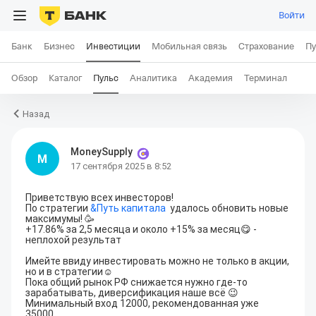
Войти
Банк
Бизнес
Инвестиции
Мобильная связь
Страхование
Пу
Обзор
Каталог
Пульс
Аналитика
Академия
Терминал
Назад
MoneySupply
M
17 сентября 2025 в 8:52
Приветствую всех инвесторов
!

По стратегии 
&
Путь капитала
  удалось обновить новые 
максимумы! 🥳

+17.86% за 2,5 месяца и около +15% за месяц😋 - 
неплохой результат

Имейте ввиду инвестировать можно не только в акции, 
но и в стратегии☺️

Пока общий рынок РФ снижается нужно где-то 
зарабатывать, диверсификация наше всё 😉

Минимальный вход 12000, рекомендованная уже 
35000.
