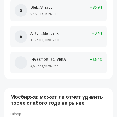
Gleb_Sharov
+
36
,9
%
G
9,4K подписчиков
Anton_Matiushkin
+
0
,4
%
A
11,7K подписчиков
INVESTOR_22_VEKA
+
26
,4
%
I
4,5K подписчиков
Мосбиржа: может ли отчет удивить
после слабого года на рынке
Обзор