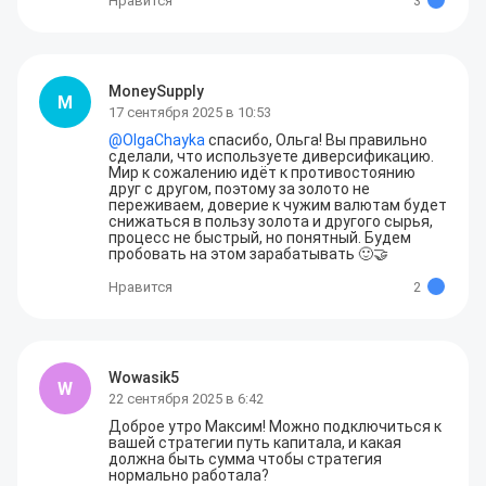
Нравится
3
MoneySupply
M
17 сентября 2025 в 10:53
@
OlgaChayka
 спасибо, Ольга! Вы правильно 
сделали, что используете диверсификацию. 
Мир к сожалению идёт к противостоянию 
друг с другом, поэтому за золото не 
переживаем, доверие к чужим валютам будет 
снижаться в пользу золота и другого сырья, 
процесс не быстрый, но понятный. Будем 
пробовать на этом зарабатывать 🙂🤝
Нравится
2
Wowasik5
W
22 сентября 2025 в 6:42
Доброе утро Максим! Можно подключиться к 
вашей стратегии путь капитала, и какая 
должна быть сумма чтобы стратегия 
нормально работала?