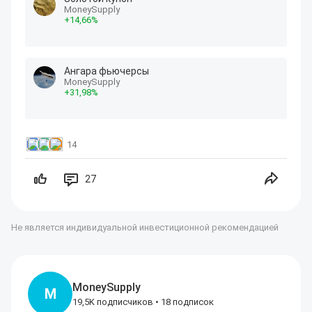
MoneySupply
+
14
,66
%
Ангара фьючерсы
MoneySupply
+
31
,98
%
14
27
Не является индивидуальной инвестиционной рекомендацией
MoneySupply
M
19,5K подписчиков
•
18 подписок