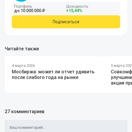
Портфель
Доходность
до
10
000
000
₽
+
15
,44
%
Подписаться
Читайте также
4 марта 2026
3 марта 202
Мосбиржа: может ли отчет удивить
Совкомф
после слабого года на рынке
улучшени
акции п
27 комментариев
Ваш комментарий...