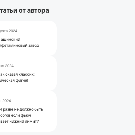
татьи от автора
густа 2024
 ашинский
мфетаминовый завод
ня 2024
как сказал классик:
ическая фигня!
я 2024
разве не должно быть
торгов если фьюч
вает нижний лимит?