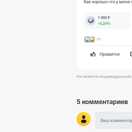
Как хорошо что у меня э
1
092
₽
+
0
,24
%
11
Нравится
Не является индивидуальной
5 комментариев
Ваш комментар