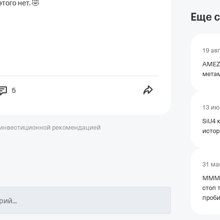
того нет. 🤣
Еще с
19 ав
AMEZ
мета
5
13 ию
SiU4 
 инвестиционной рекомендацией
истор
31 ма
MMM4 
стоп 
проби
ий...