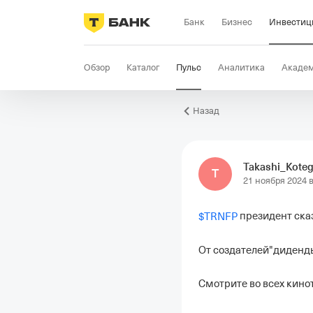
Банк
Бизнес
Инвестиц
Обзор
Каталог
Пульс
Аналитика
Акаде
Назад
Takashi_Kote
T
21 ноября 2024 в
 президент сказ
$
TRNFP
От создателей"диденды г
Смотрите во всех кинот