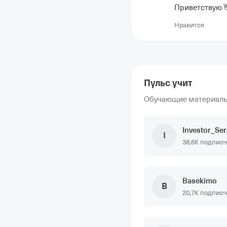
Приветствую 
Нравится
Пульс учит
Обучающие материалы 
Investor_Ser
I
38,6K подпис
Basekimo
B
20,7K подпис