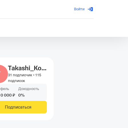
Войти
Takashi_Kotegawa
T
31 подписчик
•
115
подписок
тфель
Доходность
10
000
₽
0
%
Подписаться