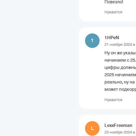
Повезло!
Нравится
1HPeN
1
21 ноября 2024 в
﻿Ну он же указы
начинаем с 25.
цифры должны 
2025 начинаем н
реально, ну на
может подкорр
Нравится
LexxFreeman
L
23 ноября 2024 в