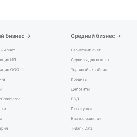
й бизнес
Средний бизнес
ный счет
Расчетный счет
рация ИП
Сервисы для выплат
рация ООО
Торговый эквайринг
инг
Кредиты
ы
Депозиты
 eCommerce
ВЭД
пки
Госзакупки
и
Бизнес-решения
ерия
T‑Bank Data