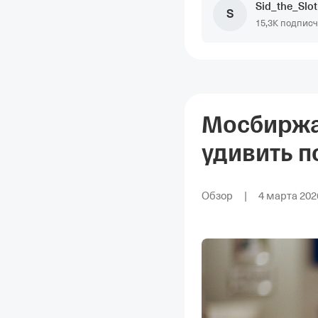
Sid_the_Slo
S
15,3K подпис
Мосбиржа:
удивить п
на рынке
Обзор
|
4 марта 2026