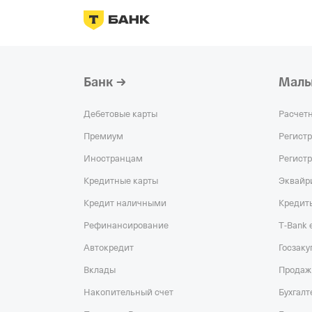
Банк
Малы
Дебетовые карты
Расчет
Премиум
Регист
Иностранцам
Регист
Кредитные карты
Эквайр
Кредит наличными
Кредит
Рефинансирование
T‑Bank
Автокредит
Госзаку
Вклады
Продаж
Накопительный счет
Бухгалт