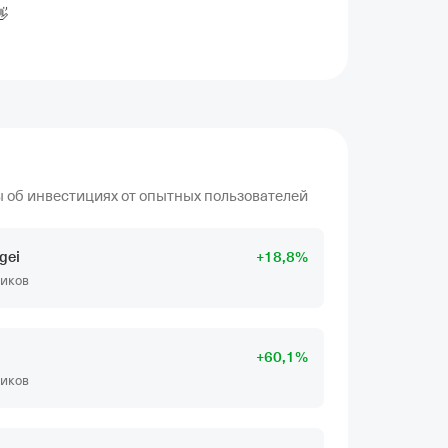

об инвестициях от опытных пользователей
gei
+
18
,8
%
чиков
+
60
,1
%
чиков