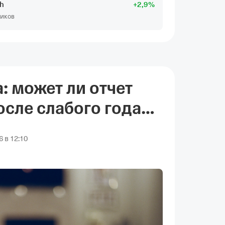
th
+
2
,9
%
чиков
 может ли отчет
осле слабого года
 в 12:10