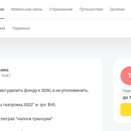
ии
Мобильная связь
Страхование
Путешествия
Долями
мия
Терминал
gawa
 15:47
ал удвоить фонду к 2030, а не уполовинить.

Пор
до
азпрома 2022" и  ipo  Втб.

еатрах "налоги трансухи"
