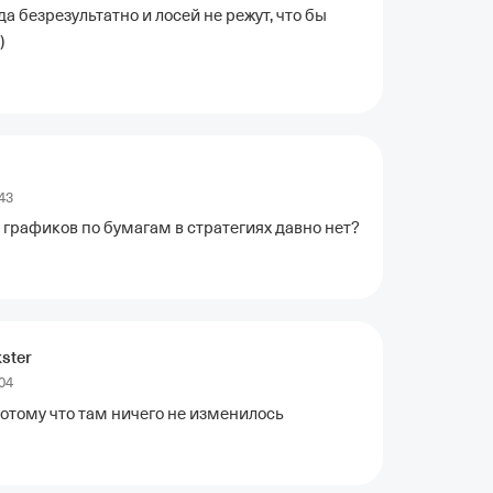
да безрезультатно и лосей не режут, что бы 
)
43
 графиков по бумагам в стратегиях давно нет?
ster
04
потому что там ничего не изменилось