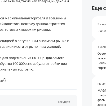
ые активы, такие как товары, индексы и 
Еще с
тся маржинальная торговля и возможны 
й капитала, поэтому данная стратегия 
3 авг
в, готовых к высоким рискам.

UWGN
озицией с регулярным анализом рынка и 
в зависимости от рыночных условий.

1 июн
Освеж
ля подключения 65 000р, для самого 
можно
целям ✅ MA
буется 100 000р, не забудьте пройти все 
https:
инальную торговлю.

c06a-
utm_s
ов👇
✅ BT
25 ма
https:
MAGN
e366-
графи
autho
формир
✅ GD
Текущая
хотя 
https: