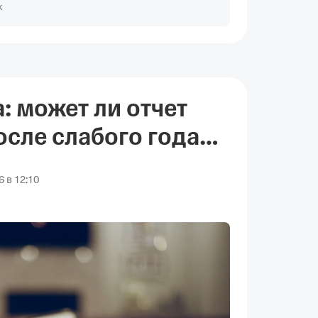
к
 может ли отчет
осле слабого года
 в 12:10