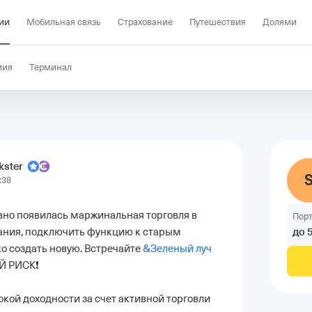
ии
Мобильная связь
Страхование
Путешествия
Долями
мия
Терминал
ster
:38
авно появилась маржинальная торговля в 
Пор
до
ания, подключить функцию к старым 
ко создать новую. Встречайте 
&
Зеленый луч
 РИСК❗️

кой доходности за счет активной торговли 