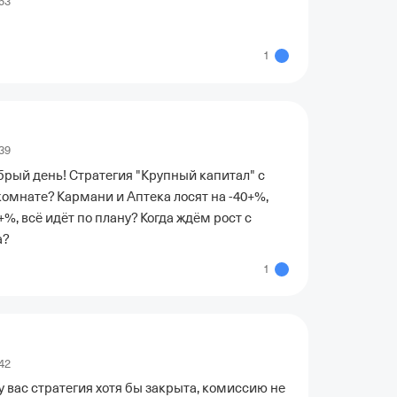
53
1
39
брый день! Стратегия "Крупный капитал" с 
омнате? Кармани и Аптека лосят на -40+%, 
%, всё идёт по плану? Когда ждём рост с 
а?
1
42
 у вас стратегия хотя бы закрыта, комиссию не 