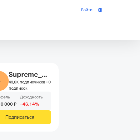
Войти
Supreme_Huckster
S
43,8K подписчиков
•
0
подписок
тфель
Доходность
50
000
₽
−
46
,14
%
Подписаться