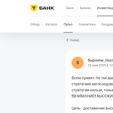
Банк
Бизнес
Инвестиц
Обзор
Каталог
Пульс
Аналитика
Акаде
Назад
Supreme_Huck
S
23 мая 2025 в 12
Всем привет
. Не так д
стратегиях автоследов
стратегия нельзя, толь
❗️ВНИМАНИЕ❗️ ВЫСОКИЙ
Цель - достижение высо