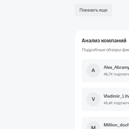
Показать еще
Анализ компаний
Подробные обзоры фи
Alex_Abram
A
48,7K подпис
Vladimir_Lit
V
45,4K подпис
Million_doc
M