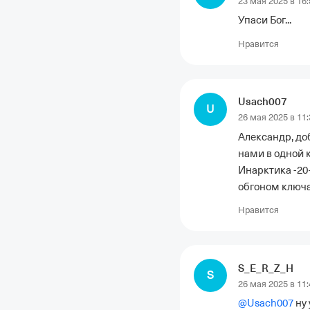
23 мая 2025 в 16:
Упаси Бог...
Нравится
Usach007
U
26 мая 2025 в 11:
Александр, до
нами в одной к
Инарктика -20+
обгоном ключ
Нравится
S_E_R_Z_H
S
26 мая 2025 в 11:
@
Usach007
 ну