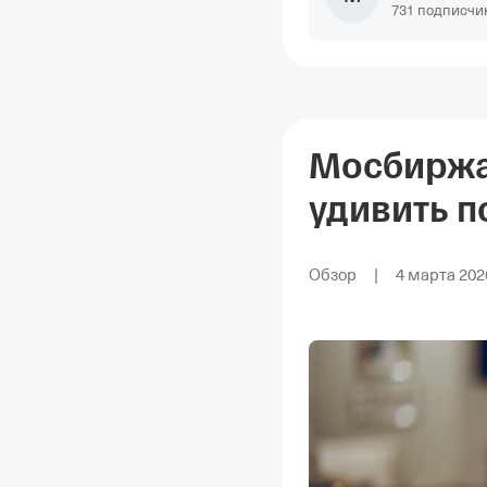
731 подписчи
Мосбиржа:
удивить п
на рынке
Обзор
|
4 марта 2026