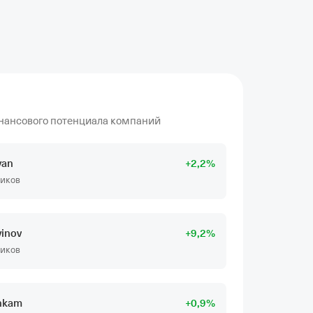
нансового потенциала компаний
yan
+
2
,2
%
чиков
vinov
+
9
,2
%
чиков
hkam
+
0
,9
%