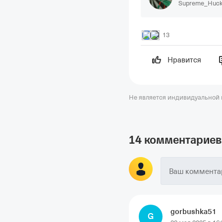
Supreme_Huck
13
Нравится
Не является индивидуальной
14 комментариев
Ваш комментар
gorbushka51
G