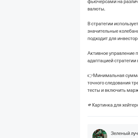
фьючерсами на различн
валюты.

В стратегии используе
значительные колебани
подходит для инвесторо
Активное управление п
адаптацией стратегии 
👉Минимальная сумма д
точного следования тре
тесты и включить марж
🫵Картинка для хейтер
Зеленый луч