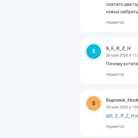
платите два го
новых набрать
Нравится
S_E_R_Z_H
S
26 мая 2025 в 11:
Почему кстати
Нравится
Supreme_Huck
S
26 мая 2025 в 13:
@
S_E_R_Z_H
 
Нравится