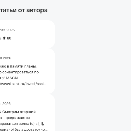
татьи от автора
уста 2026
 ⬆️ 80
я 2026
аю в памяти планы,
 ориентироваться по
GN
//www.tbank.ru/invest/social/profile/Tararyshkin/a245ff8d-
40a7-8383-1d70ce8566f3?
ource=share&author=profile
CUSDperpA
я 2026
//www.tbank.ru/invest/social/profile/Tararyshkin/977401c9-
 Смотрим старший
4e77-9f19-7a810e11ee34?
к- продолжается
r=profile&utm_source=share
оваться волна (с) в [II],
M6 и S2M6
волна (b) была достаточно
//www.tbank.ru/invest/social/profile/Tararyshkin/756bce59-