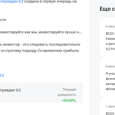
 оправдан V.2
 создана в первую очередь на 
Еще с
сте

4 авг
нвестируйте как мы, инвестируйте лучше нас 

ВСЕХ
Ежеме
страт
ть инвестор - это следовать последовательно 
V.2 Рост стратегии за месяц
и строгому подходу. Со временем прибыль 
+0,87
+16,5
период +5
6 июл
стал 
Я уча
анализ с
V.2
#конк
точно
автор
балан
@Andr
Текущая
оправдан V.2
крате
@Kapm
доходность
«мастер-счё
может
+
54
,59
%
счёта» 
шанс 
❗❗❗ВНИМАНИ
1 июл
приз! Считаю акции NVTK
Страт
ВСЕХ
лучши