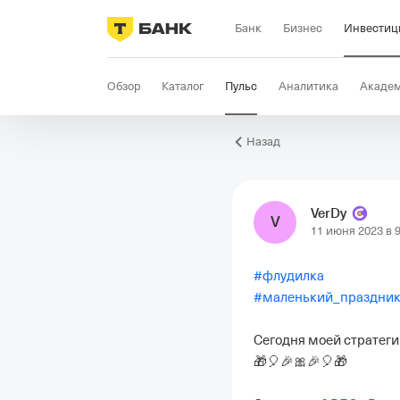
Банк
Бизнес
Инвестиц
Обзор
Каталог
Пульс
Аналитика
Акаде
Назад
VerDy
V
11 июня 2023 в 9
#
флудилка
#
маленький_праздни
Сегодня моей стратегии
🎁🎈🎉🎀🎉🎈🎁
