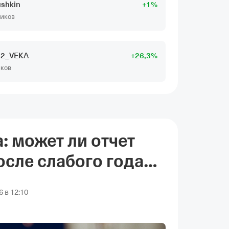
shkin
+
1
%
чиков
22_VEKA
+
26
,3
%
иков
 может ли отчет
осле слабого года
 в 12:10