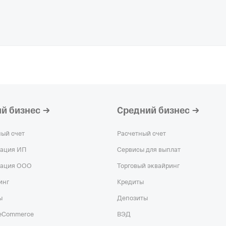
й бизнес
Средний бизнес
ный счет
Расчетный счет
рация ИП
Сервисы для выплат
рация ООО
Торговый эквайринг
инг
Кредиты
ы
Депозиты
 eCommerce
ВЭД