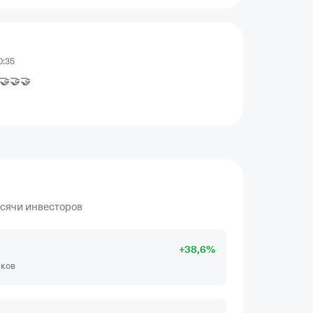
0:35
 🤝🤝🤝
ысячи инвесторов
+
38
,6
%
иков