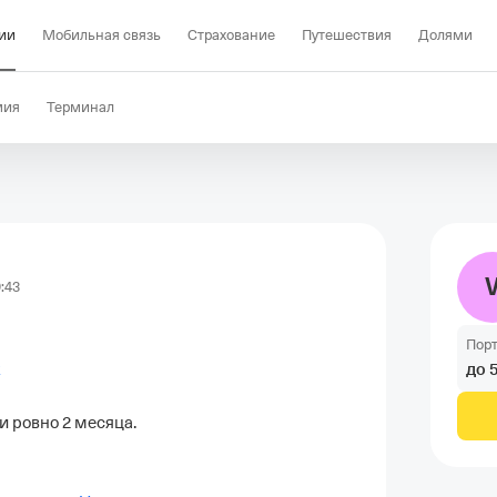
ии
Мобильная связь
Страхование
Путешествия
Долями
мия
Терминал
:43
Пор
до
к
 ровно 2 месяца.
