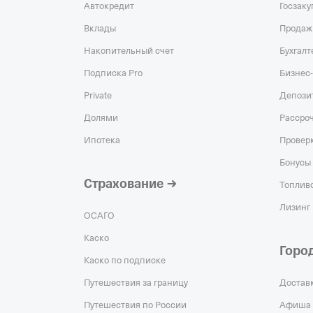
Автокредит
Госзаку
Вклады
Продаж
Накопительный счет
Бухгалт
Подписка Pro
Бизнес-
Private
Депози
Долями
Рассро
Ипотека
Проверк
Бонусы 
Страхование
Топливо
Лизинг
ОСАГО
Каско
Горо
Каско по подписке
Путешествия за границу
Достав
Путешествия по России
Афиша