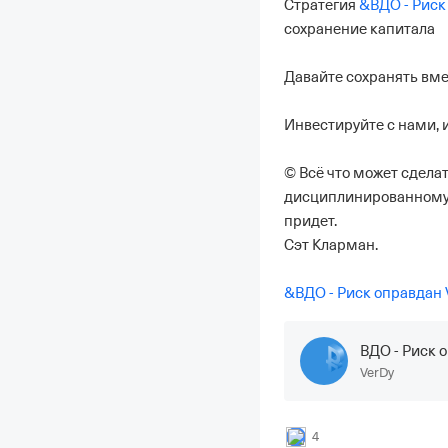
Стратегия 
&
ВДО - Риск
сохранение капитала

Давайте сохранять вме
Инвестируйте с нами, и
©️ Всё что может сдела
дисциплинированному 
придет.

Сэт Кларман.

&
ВДО - Риск оправдан 
ВДО - Риск 
VerDy
4