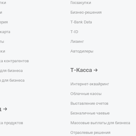
пки
Госзакупки
и
Бизнес-решения
ерия
T‑Bank Data
карта
T‑ID
ты
Лизинг
чки
Автодилеры
а контрагентов
Т‑Касса
для бизнеса
 для бизнеса
Интернет-эквайринг
Облачные кассы
Выставление счетов
д
Безналичные чаевые
ка продуктов
Массовые выплаты для бизнеса
Отраслевые решения