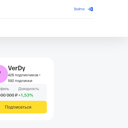
Войти
VerDy
V
426 подписчиков
•
592 подписки
тфель
Доходность
500
000
₽
+
1
,53
%
Подписаться