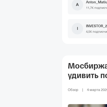
Anton_Matiu
A
11,7K подпис
INVESTOR_
I
4,5K подписч
Мосбиржа:
удивить п
на рынке
Обзор
|
4 марта 2026