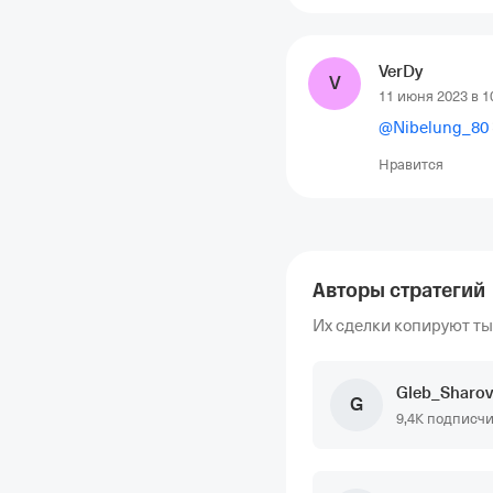
VerDy
V
11 июня 2023 в 1
@
Nibelung_80
Нравится
Авторы стратегий
Их сделки копируют т
Gleb_Sharov
G
9,4K подписч