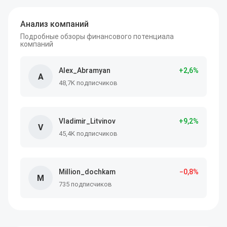
Анализ компаний
Подробные обзоры финансового потенциала
компаний
Alex_Abramyan
+
2
,6
%
A
48,7K подписчиков
Vladimir_Litvinov
+
9
,2
%
V
45,4K подписчиков
Million_dochkam
−
0
,8
%
M
735 подписчиков