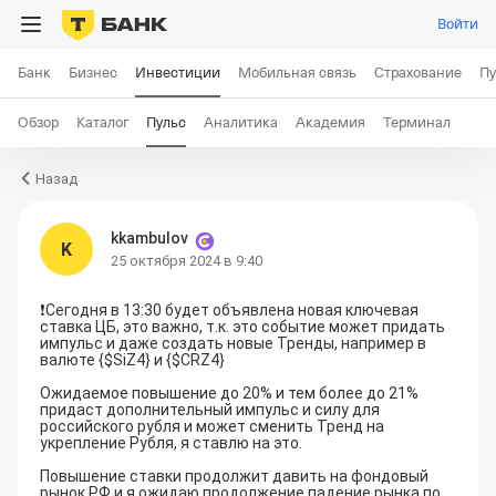
Войти
Банк
Бизнес
Инвестиции
Мобильная связь
Страхование
Пу
Обзор
Каталог
Пульс
Аналитика
Академия
Терминал
Назад
kkambulov
K
25 октября 2024 в 9:40
❗️Сегодня в 13:30 будет объявлена новая ключевая 
ставка ЦБ
,
 это важно, т.к. это событие может придать 
импульс и даже создать новые Тренды, например в 
валюте {$SiZ4} и {$CRZ4} 

Ожидаемое повышение до 20% и тем более до 21% 
придаст дополнительный импульс и силу для 
российского рубля и может сменить Тренд на 
укрепление Рубля, я ставлю на это.

Повышение ставки продолжит давить на фондовый 
рынок РФ и я ожидаю продолжение падение рынка по 