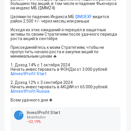
большинству акций, в том числе и падение Фьючерса 
на индекс МБ {$MMZ4} 

Целями по падению Индекса МБ 
$
IMOEXF
 видится 
район 2.500 +/- через месяц или раньше

Исходя из этих ожиданий я перешёл в защитные 
активы по своим Стратегиям после удачного периода 
роста акций в сентябре 

Присоединяйтесь к моим Стратегиям, чтобы не 
пропустить начало роста и закупки акций по 
минимальным ценам 🔥

1. Доход 14% с 1 октября 2024

&
InvestProfit Start
2. Доход 12% с 3 сентября 2024

&
InvestProfit Russia
Всем удачного дня 🍀
InvestProfit Start
kkambulov
−
22
,19
%