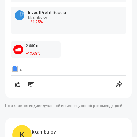
InvestProfit Russia
kkambulov
−
21
,25
%
2
660
пт.
−
13
,68
%
2
Не является индивидуальной инвестиционной рекомендацией
kkambulov
K