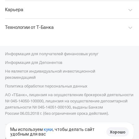
Карьера
Технологии от Т‑Банка
Информация для получателей финансовых услуг
Информация для Депонентов
Не является индивидуальной инвестиционной
рекомендацией
Политика обработки персональных данных
АО «ТБанк», лицензия на осуществление брокерской деятельности
№ 045-14050-100000, лицензия на осуществление депозитарной
деятельности № 045-14051-000100, выданы Банком
России 06.03.2018 г. (без ограничения срока действия).
Мы используем
куки
, чтобы делать сайт
Хорошо
© 2006—2026, АО «ТБанк», официальный сайт,
универсальная
удобным для вас
Войти в Пульс
лицензия ЦБ РФ № 2673