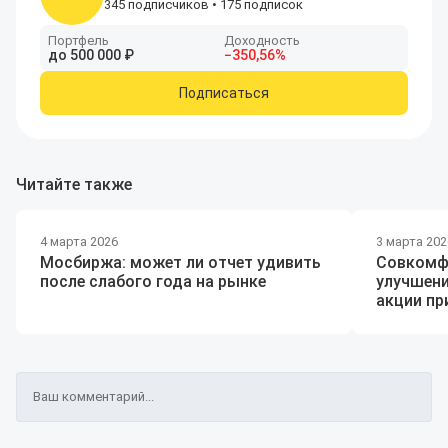
345 подписчиков
•
175 подписок
Портфель
Доходность
до
500
000
₽
−
350
,56
%
Подписаться
Читайте также
4 марта 2026
3 марта 202
Мосбиржа: может ли отчет удивить
Совкомф
после слабого года на рынке
улучшени
акции п
Ваш комментарий...