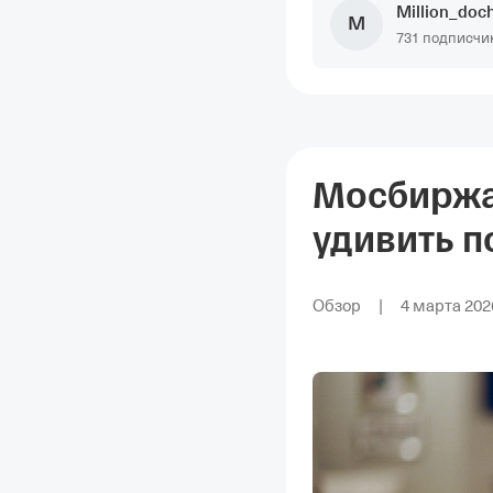
Million_doc
M
731 подписчи
Мосбиржа:
удивить п
на рынке
Обзор
|
4 марта 2026