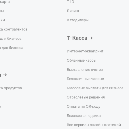
карта
T‑ID
ты
Лизинг
чки
Автодилеры
а контрагентов
Т‑Касса
для бизнеса
 для бизнеса
Интернет-эквайринг
Облачные кассы
Выставление счетов
д
Безналичные чаевые
ка продуктов
Массовые выплаты для бизнеса
Отраслевые решения
о
Оплата по QR‑коду
Безопасная сделка
Все сервисы онлайн-платежей