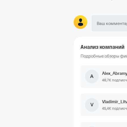
Ваш комментар
Анализ компаний
Подробные обзоры фи
Alex_Abram
A
48,7K подпис
Vladimir_Lit
V
45,4K подпис