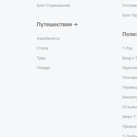
Блог Страхования
Отслеж
Блог Го
Путешествия
Поле
Авиабилеты
Отели
Т‑Pay
Туры
Вход с 
Поезда
Иденти
Платеж
Перевод
Биомет
Отзывы
Мерч Т
Промок
Т‑Парт