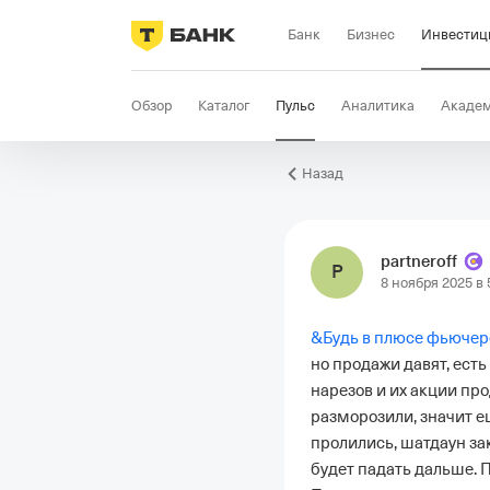
Банк
Бизнес
Инвестиц
Обзор
Каталог
Пульс
Аналитика
Акаде
Назад
partneroff
P
8 ноября 2025 в 
&
Будь в плюсе фьюче
но продажи давят, ест
нарезов и их акции пр
разморозили, значит е
пролились, шатдаун зак
будет падать дальше. 