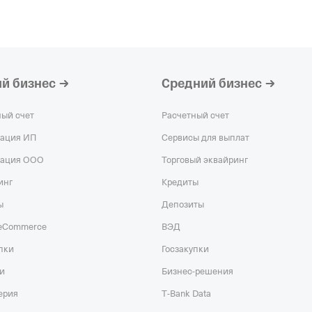
й бизнес
Средний бизнес
ный счет
Расчетный счет
рация ИП
Сервисы для выплат
рация ООО
Торговый эквайринг
инг
Кредиты
ы
Депозиты
 eCommerce
ВЭД
пки
Госзакупки
и
Бизнес-решения
ерия
T‑Bank Data