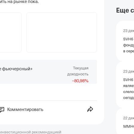
ть на рынке пока.
Еще с
23 де
SVH6 
фонду
в сер
Текущая
се фьючерсный+
23 де
доходность
SVH6 
−
80
,98
%
являе
слело
сегод
Комментировать
22 де
MMH6 
 инвестиционной рекомендацией