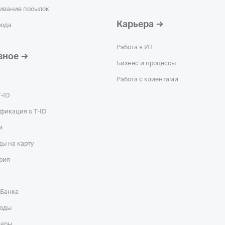
ивание посылок
Карьера
рода
Работа в ИТ
зное
Бизнес и процессы
Работа с клиентами
Т‑ID
фикация с T‑ID
и
ы на карту
рия
‑Банка
оды
неры