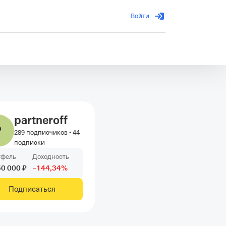
Войти
partneroff
P
289 подписчиков
•
44
подписки
тфель
Доходность
50
000
₽
−
144
,34
%
Подписаться