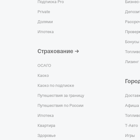
Подписка Pro
Бизнес-
Private
Депози
Долями
Рассро
Ипотека
Проверк
Бонусы 
Страхование
Топливо
Лизинг
ОСАГО
Каско
Горо
Каско по подписке
Путешествия за границу
Достав
Путешествия по России
Афиша
Ипотека
Топлив
Квартира
Т‑Авто
Здоровье
Игры