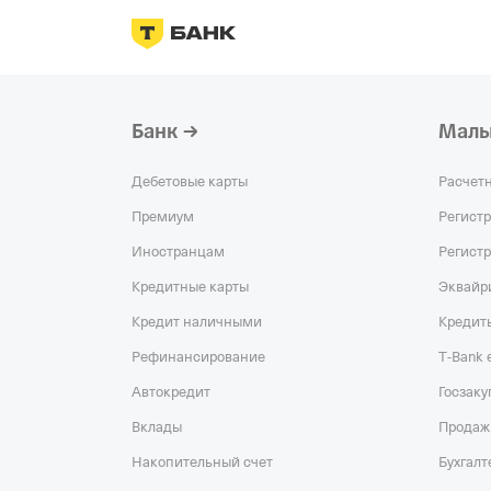
Банк
Малы
Дебетовые карты
Расчет
Премиум
Регист
Иностранцам
Регист
Кредитные карты
Эквайр
Кредит наличными
Кредит
Рефинансирование
T‑Bank
Автокредит
Госзаку
Вклады
Продаж
Накопительный счет
Бухгалт