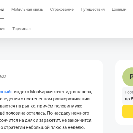
ии
Мобильная связь
Страхование
Путешествия
Долями
мия
Терминал
5:33
рсный+
 индекс МосБиржи хочет идти наверх
,
Пор
до
ь сведения о постепенном размораживании 
одаются на рынке, причём половину уже 
щё половина осталась. По насдаку немного 
ончится на днях и заракетит, не закончится, 
По стратегии небольшой плюс за неделю. 