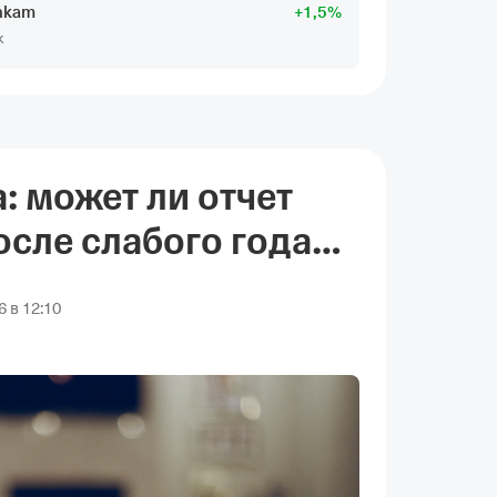
hkam
+
1
,5
%
к
 может ли отчет
осле слабого года
 в 12:10