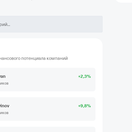
ий...
нансового потенциала компаний
yan
+
2
,3
%
чиков
vinov
+
9
,8
%
чиков