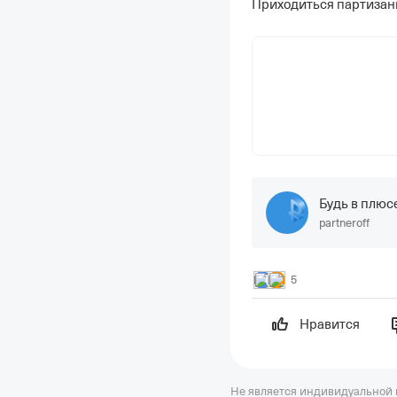
Приходиться партизани
Будь в плю
partneroff
5
Нравится
Не является индивидуальной