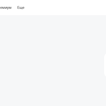
ение
Об отеле
ремиум
Еще