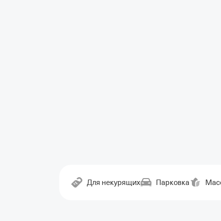
Для некурящих
Парковка
Мас