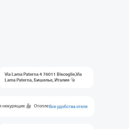
Via Lama Paterna 4 76011 Bisceglie,Via
Lama Paterna, Бишелье,
Италия
я некурящих
Отопление
Кондиционер
Стиральная
Все удобства отеля