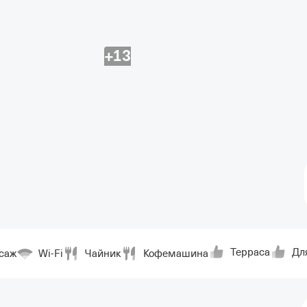
+13
Терраса
Дл
саж
Wi-Fi
Чайник
Кофемашина