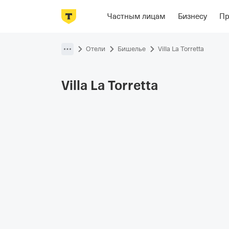
Фотографии
Номера
Располож
Частным лицам
Бизнесу
П
Пропустить
навигацию
Отели
Бишелье
Villa La Torretta
Villa La
Torretta