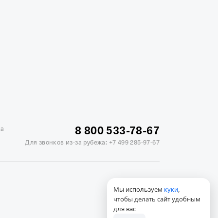
жике
Отели в Минске
Отель Вега в Измайлово
ь Soluxe в Москве
Отель Измайлово Альфа
8 800 533-78-67
ка
Для звонков из-за рубежа:
+7 499 285-97-67
Мы используем
куки
,
чтобы делать сайт удобным
для вас