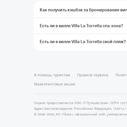
Как получить кэшбэк за бронирование виллы
Есть ли в вилле Villa La Torretta спа-зона?
Чтобы получить кэшбэк, нужно забронироват
и оплатить картой Т‑Банка. Кэшбэк придет
кэшбэка
Есть ли в вилле Villa La Torretta свой пляж?
Спа-центра нет, но в вилле Villa La Torretta 
Рядом с территорией виллы Villa La Torretta
Отели в Москве
Отели в Петербурге
Забронировать От
Отель Космос в Москве
Отель Президент
Отель Рэдис
В помощь туристам
Правила сервиса
Полит
Отели в Сочи
Отели в Ярославле
Отели в Абхазии
Отел
Маркетинговые акции
Сервис предоставляется ООО «Т-Путешествия», ОГРН 122
Адрес местонахождения: Российская Федерация, 125212, г. 
© 2006–2026, АО «ТБанк», официальный сайт, универсаль