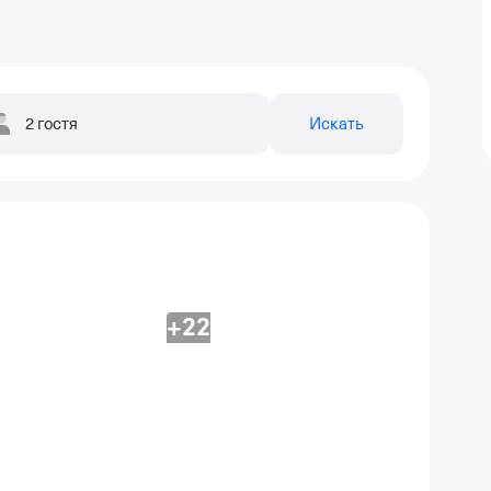
2 гостя
Искать
+22