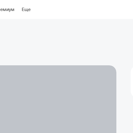
ение
Об отеле
ремиум
Еще