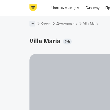
Фотографии
Номера
Располож
Частным лицам
Бизнесу
П
Пропустить
навигацию
Отели
Джерминьяга
Villa Maria
Villa
Maria
3