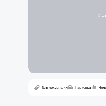
Отел
Для некурящих
Парковка
Нель