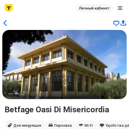
Личный кабинет
Betfage Oasi Di Misericordia
Для некурящих
Парковка
Wi-Fi
Удобства дл