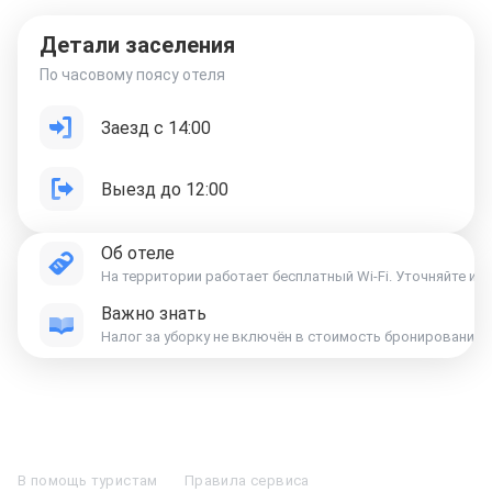
Детали заселения
По часовому поясу отеля
Заезд с 14:00
Выезд до 12:00
Об отеле
На территории работает бесплатный Wi-Fi. Уточняйте и
Важно знать
Отели в Москве
Отели в Петербурге
Забронировать Отель в Москве
Отели в Казани
Отели в Нижнем Новгороде
Отели в Геленджике
В помощь туристам
Правила сервиса