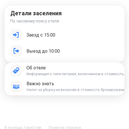
Детали заселения
По часовому поясу отеля
Заезд с 15:00
Выезд до 10:00
Об отеле
Информация о типе питания, включенном в стоимость, ук
Важно знать
Отели в Москве
Отели в Петербурге
Забронировать Отель в Москве
Отели в Казани
Отели в Нижнем Новгороде
Отели в Геленджике
В помощь туристам
Правила сервиса