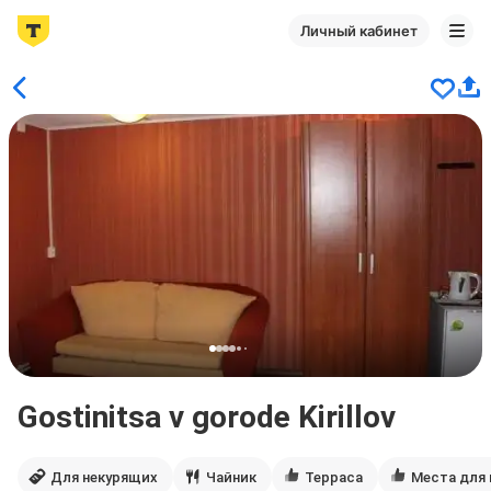
Личный кабинет
Gostinitsa v gorode Kirillov
Для некурящих
Чайник
Терраса
Места для 