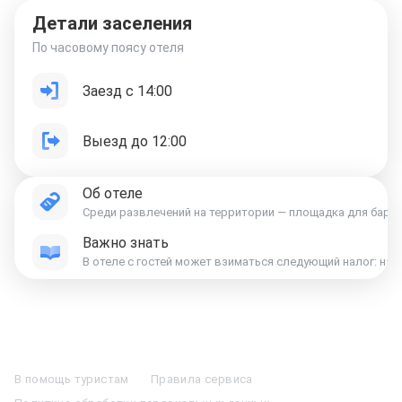
Детали заселения
По часовому поясу отеля
Заезд с 14:00
Выезд до 12:00
Об отеле
Среди развлечений на территории — площадка для барбек
Важно знать
В отеле с гостей может взиматься следующий налог: на
Отели в Москве
Отели в Петербурге
Забронировать Отель в Москве
Отели в Казани
Отели в Нижнем Новгороде
Отели в Геленджике
В помощь туристам
Правила сервиса
Отели в Минске
Отель Вега в Измайлово
Отель Космос в Москве