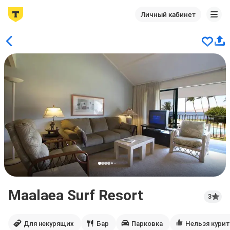
Личный кабинет
Maalaea Surf Resort
3
Для некурящих
Бар
Парковка
Нельзя кури