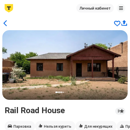
Личный кабинет
Rail Road House
3
Парковка
Нельзя курить
Для некурящих
Пр