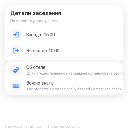
Детали заселения
По часовому поясу отеля
Заезд с 16:00
Выезд до 10:00
Об отеле
Для путешественников на машине организована бесплатн
Важно знать
The property is professionally cleaned.Contactless check-in a
Отели в Москве
Отели в Петербурге
Забронировать Отель в Москве
Отели в Казани
Отели в Нижнем Новгороде
Отели в Геленджике
В помощь туристам
Правила сервиса