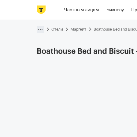
Фотографии
Номера
Располож
Частным лицам
Бизнесу
П
Пропустить
навигацию
Отели
Маргейт
Boathouse Bed and Biscu
Boathouse Bed and Biscuit 