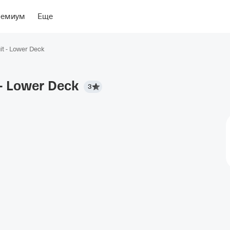
ение
ремиум
Еще
it - Lower Deck
- Lower
Deck
3