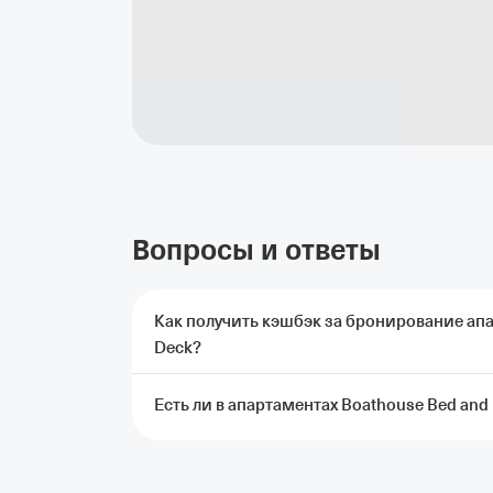
Вопросы и ответы
Как получить кэшбэк за бронирование апар
Deck?
Есть ли в апартаментах Boathouse Bed and 
Чтобы получить кэшбэк, нужно забронироват
Deck через Т‑Путешествия и оплатить карт
Подробные условия начисления кэшбэка
Рядом с территорией апартаментов Boathous