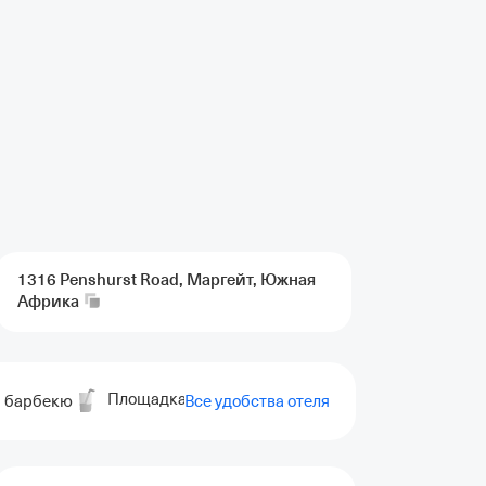
1316 Penshurst Road, Маргейт, Южная
Африка
Площадка для барбекю
Площадка для пикни
я барбекю
Все удобства отеля