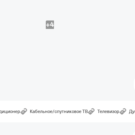
+4
диционер
Кабельное/спутниковое ТВ
Телевизор
Д