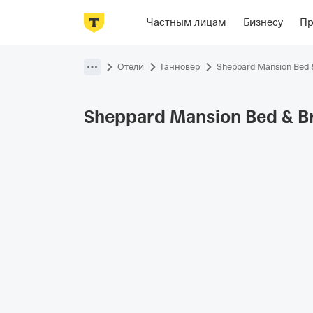
Фотографии
Номера
Располож
Частным лицам
Бизнесу
П
Пропустить
навигацию
Отели
Ганновер
Sheppard Mansion Bed 
Sheppard Mansion Bed &
B