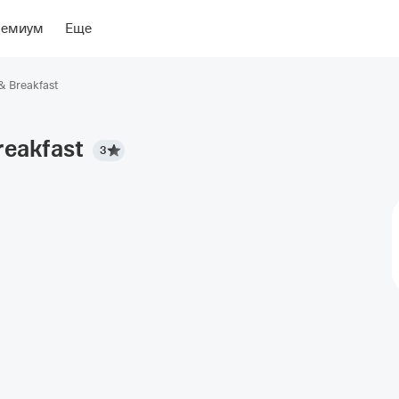
ение
Об отеле
ремиум
Еще
& Breakfast
reakfast
3