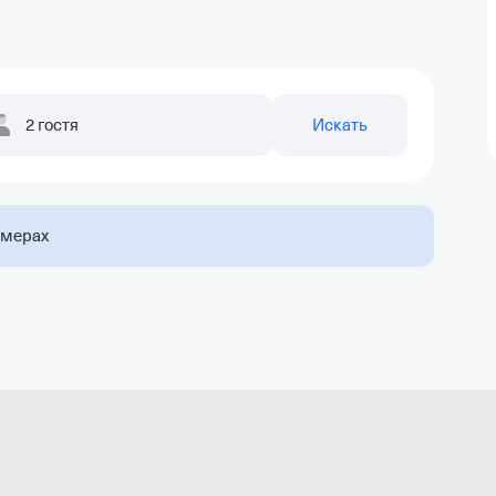
2 гостя
Искать
омерах