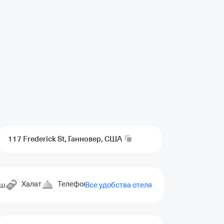
117 Frederick St, Ганновер,
США
Халат
Телефон
Гладильные принадлежности
уш
Все удобства отеля